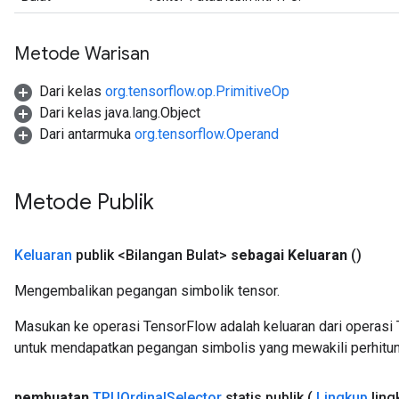
Metode Warisan
Dari kelas
org.tensorflow.op.PrimitiveOp
Dari kelas java.lang.Object
Dari antarmuka
org.tensorflow.Operand
Metode Publik
Keluaran
publik <Bilangan Bulat>
sebagai Keluaran
()
Mengembalikan pegangan simbolik tensor.
Masukan ke operasi TensorFlow adalah keluaran dari operasi 
untuk mendapatkan pegangan simbolis yang mewakili perhitun
pembuatan
TPUOrdinal
Selector
statis publik
(
Lingkup
ling