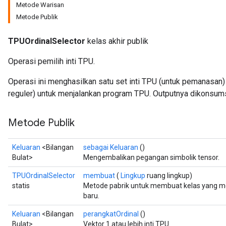
Metode Warisan
Metode Publik
TPUOrdinalSelector
kelas akhir publik
Operasi pemilih inti TPU.
Operasi ini menghasilkan satu set inti TPU (untuk pemanasan) a
reguler) untuk menjalankan program TPU. Outputnya dikonsums
Metode Publik
Keluaran
<Bilangan
sebagai Keluaran
()
Bulat>
Mengembalikan pegangan simbolik tensor.
TPUOrdinalSelector
membuat
(
Lingkup
ruang lingkup)
statis
Metode pabrik untuk membuat kelas yang m
baru.
Keluaran
<Bilangan
perangkatOrdinal
()
Bulat>
Vektor 1 atau lebih inti TPU.