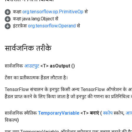
कक्षा
org.tensorflow.op.PrimitiveOp
से
कक्षा java.lang.Object से
इंटरफ़ेस
org.tensorflow.Operand
से
सार्वजनिक तरीके
सार्वजनिक
आउटपुट
<T>
as
Output
()
टेंसर का प्रतीकात्मक हैंडल लौटाता है।
TensorFlow संचालन के इनपुट किसी अन्य TensorFlow ऑपरेशन के आउटप
हैंडल प्राप्त करने के लिए किया जाता है जो इनपुट की गणना का प्रतिनिधित्व 
सार्वजनिक स्थैतिक
Temporary
Variable
<T>
बनाएं
(
स्कोप
स्कोप
,
आक
विकल्प)
एक नया TemporaryVariable ऑपरेशन लपेटकर एक क्लास बनाने की फ़ैक