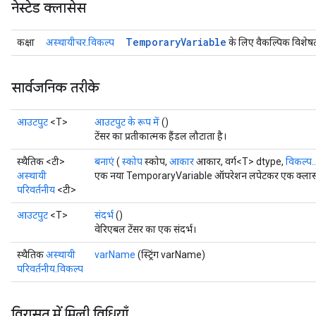
नेस्टेड क्लासेस
Temporary
Variable
कक्षा
अस्थायीचर.विकल्प
के लिए वैकल्पिक विशेषत
सार्वजनिक तरीके
आउटपुट
<T>
आउटपुट के रूप में
()
टेंसर का प्रतीकात्मक हैंडल लौटाता है।
स्थैतिक <टी>
बनाएं
(
स्कोप
स्कोप,
आकार
आकार, वर्ग<T> dtype,
विकल्प..
अस्थायी
एक नया TemporaryVariable ऑपरेशन लपेटकर एक क्लास बना
परिवर्तनीय
<टी>
आउटपुट
<T>
संदर्भ
()
वेरिएबल टेंसर का एक संदर्भ।
स्थैतिक
अस्थायी
varName
(स्ट्रिंग varName)
परिवर्तनीय.विकल्प
विरासत में मिली विधियाँ