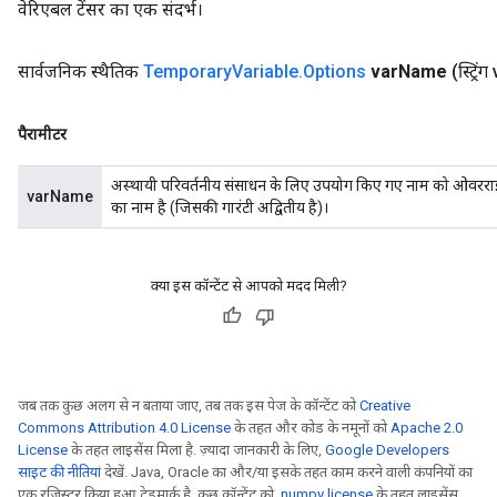
वेरिएबल टेंसर का एक संदर्भ।
सार्वजनिक स्थैतिक
Temporary
Variable
.
Options
var
Name
(स्ट्रिं
पैरामीटर
अस्थायी परिवर्तनीय संसाधन के लिए उपयोग किए गए नाम को ओवररा
varName
का नाम है (जिसकी गारंटी अद्वितीय है)।
क्या इस कॉन्टेंट से आपको मदद मिली?
जब तक कुछ अलग से न बताया जाए, तब तक इस पेज के कॉन्टेंट को
Creative
Commons Attribution 4.0 License
के तहत और कोड के नमूनों को
Apache 2.0
License
के तहत लाइसेंस मिला है. ज़्यादा जानकारी के लिए,
Google Developers
साइट की नीतियां
देखें. Java, Oracle का और/या इसके तहत काम करने वाली कंपनियों का
एक रजिस्टर किया हुआ ट्रेडमार्क है. कुछ कॉन्टेंट को,
numpy license
के तहत लाइसेंस