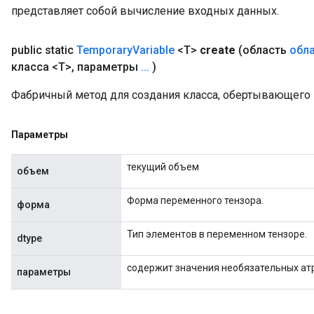
представляет собой вычисление входных данных.
public static
Temporary
Variable
<T>
create
(область
обла
класса <T>
,
параметры
.
.
.
)
Фабричный метод для создания класса, обертывающего 
Параметры
текущий объем
объем
Форма переменного тензора.
форма
Тип элементов в переменном тензоре.
dtype
содержит значения необязательных ат
параметры