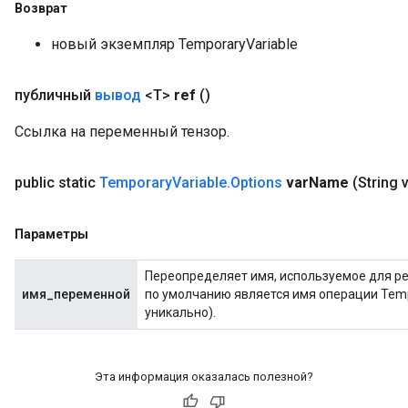
Возврат
новый экземпляр TemporaryVariable
публичный
вывод
<T>
ref
()
Ссылка на переменный тензор.
public static
Temporary
Variable
.
Options
var
Name
(String 
Параметры
Переопределяет имя, используемое для р
имя_переменной
по умолчанию является имя операции Temp
уникально).
Эта информация оказалась полезной?