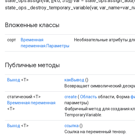
state_ops.assign(var, [[4.0, 5.0]]) var = state_ops.assign_add(var,
state_ops._destroy_temporary_variable(var, var_name=var_
Вложенные классы
сорт
Временная
Необязательные атрибуты дл
переменная.Параметры
Публичные методы
Выход
<Т>
какВывод
()
Возвращает символический дескри
статический <T>
create
(
Область
области, Форма
ф
Временная переменная
параметры)
<T>
Фабричный метод для создания к
TemporaryVariable.
Выход
<Т>
ссылка
()
Ссылка на переменный тензор.