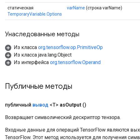
статическая
varName
(строка varName)
TemporaryVariable.Options
Унаследованные методы
Из класса
org.tensorflow.op.PrimitiveOp
Из класса java.lang.Object
Из интерфейса
org.tensorflow.Operand
Публичные методы
публичный
вывод
<T>
as
Output
()
Возвращает символический дескриптор тензора.
Входные данные для операций TensorFlow являются вы
TensorFlow. Этот метод используется для получения сим