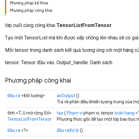
Phương pháp kế thừa
Phương pháp công khai
lớp cuối cùng công khai
TensorListFromTensor
Tạo một TensorList mà khi được xếp chồng lên nhau sẽ có giá tr
Mỗi tensor trong danh sách kết quả tương ứng với một hàng c
tensor: Tenxor đầu vào. Output_handle: Danh sách.
Phương pháp công khai
Đầu ra
<Đối tượng>
asOutput
()
Trả về phần điều khiển tượng trưng của mộ
tĩnh <T, U mở rộng Số>
tạo
(
Phạm vi
phạm vi, tensor
toán hạng
<T
TensorListFromTensor
Phương thức gốc để tạo một lớp bao bọc 
Đầu ra
<?>
đầu raXử lý
()