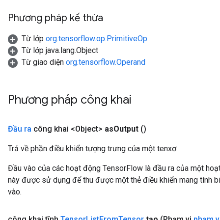
Phương pháp kế thừa
Từ lớp
org.tensorflow.op.PrimitiveOp
Từ lớp java.lang.Object
Từ giao diện
org.tensorflow.Operand
Phương pháp công khai
Đầu ra
công khai <Object>
as
Output
()
Trả về phần điều khiển tượng trưng của một tenxơ.
Đầu vào của các hoạt động TensorFlow là đầu ra của một ho
này được sử dụng để thu được một thẻ điều khiển mang tính bi
vào.
công khai tĩnh
Tensor
List
From
Tensor
tạo
(Phạm vi
phạm v