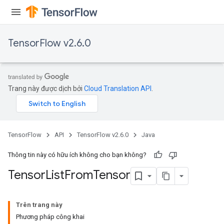
TensorFlow v2.6.0
Trang này được dịch bởi
Cloud Translation API
.
TensorFlow
API
TensorFlow v2.6.0
Java
Thông tin này có hữu ích không cho bạn không?
Tensor
List
From
Tensor
Trên trang này
Phương pháp công khai