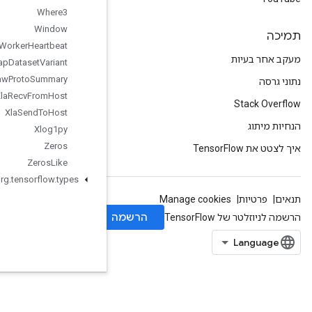
Where3
Window
Worker
Heartbeat
Wrap
Dataset
Variant
Write
Raw
Proto
Summary
Xla
Recv
From
Host
Xla
Send
To
Host
Xlog1py
Zeros
Zeros
Like
org
.
tensorflow
.
types