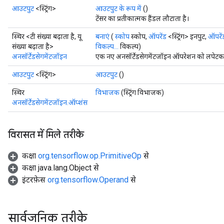
आउटपुट
<स्ट्रिंग>
आउटपुट के रूप में
()
टेंसर का प्रतीकात्मक हैंडल लौटाता है।
स्थिर <टी संख्या बढ़ाता है, यू
बनाएं
(
स्कोप
स्कोप,
ऑपरेंड
<स्ट्रिंग> इनपुट,
ऑपरें
संख्या बढ़ाता है>
विकल्प...
विकल्प)
अनसॉर्टेडसेगमेंटजॉइन
एक नए अनसॉर्टेडसेगमेंटजॉइन ऑपरेशन को लपेटकर 
आउटपुट
<स्ट्रिंग>
आउटपुट
()
स्थिर
विभाजक
(स्ट्रिंग विभाजक)
अनसॉर्टेडसेगमेंटजॉइन.ऑप्शंस
विरासत में मिले तरीके
कक्षा
org.tensorflow.op.PrimitiveOp
से
कक्षा java.lang.Object से
इंटरफ़ेस
org.tensorflow.Operand
से
सार्वजनिक तरीके