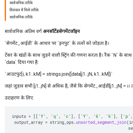
सार्वजनिक तरीके
विरासत में मिले तरीके
सार्वजनिक तरीके
सार्वजनिक अंतिम वर्ग
अनसॉर्टेडसेगमेंटजॉइन
`सेगमेंट_आईडी` के आधार पर `इनपुट` के तत्वों को जोड़ता है।
टेंसर के खंडों के साथ जुड़ने वाली स्ट्रिंग की गणना करता है। रैंक `N` 
`data` दिया गया है:
`आउटपुट[i, k1...kM] = strings.join([data[j1...jN, k1...kM])`
जहां जुड़ाव सभी [j1...jN] से अधिक है, जैसे कि सेगमेंट_आईडी[j1...jN] = i। तार प
उदाहरण के लिए:
inputs
=
[[
'Y'
,
'q'
,
'c'
]
,
[
'Y'
,
'6'
,
'6'
]
,
[
'p'
,
x
output_array
=
string_ops
.
unsorted_segment_join
(
i
s