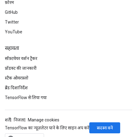
फ़ोरम
GitHub
Twitter
YouTube
सहायता
सॉफ़्टवेयर वर्शन ट्रैकर
प्रॉडक्ट की जानकारी
स्टैक ओवरफ़्लो
ब्रैंड दिशानिर्देश
TensorFlow से लिया गया
शर्तें
निजता
Manage cookies
सदस्य बनें
TensorFlow का न्यूज़लेटर पाने के लिए साइन अप करें