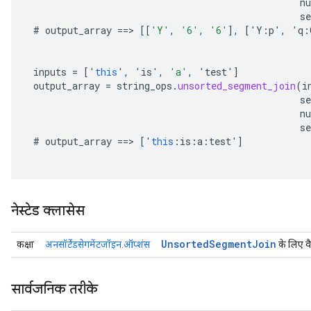
n
se
#
output_array
==
>
[[
'Y'
,
'6'
,
'6'
]
,
[
'
Y
:
p
'
,
'
q
:
inputs
=
[
'
this
'
,
'
is
'
,
'a'
,
'
test
'
]
output_array
=
string_ops
.
unsorted_segment_join
(
i
s
n
se
#
output_array
==
>
[
'
this
:
is
:
a
:
test
'
]
नेस्टेड क्लासेस
Unsorted
Segment
Join
कक्षा
अनसॉर्टेडसेगमेंटजॉइन.ऑप्शंस
के लिए व
सार्वजनिक तरीके