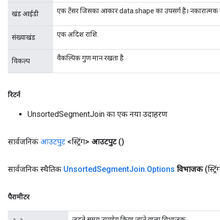
एक टेंसर जिसका आकार data.shape का उपसर्ग है। नकारात्मक खं
खंड आईडी
एक अदिश राशि.
संख्याखंड
वैकल्पिक गुण मान रखता है
विकल्प
रिटर्न
UnsortedSegmentJoin का एक नया उदाहरण
सार्वजनिक
आउटपुट
<स्ट्रिंग>
आउटपुट
()
सार्वजनिक स्थैतिक
Unsorted
Segment
Join
.
Options
विभाजक
(स्ट्
पैरामीटर
जुड़ते समय उपयोग किया जाने वाला विभाजक.