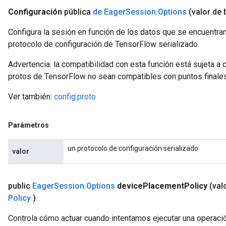
Configuración
pública
de Eager
Session
.
Options
(valor de 
Configura la sesión en función de los datos que se encuentran
protocolo de configuración de TensorFlow serializado.
Advertencia: la compatibilidad con esta función está sujeta a
protos de TensorFlow no sean compatibles con puntos finales 
Ver también:
config.proto
Parámetros
un protocolo de configuración serializado
valor
public
Eager
Session
.
Options
device
Placement
Policy
(val
Policy
)
Controla cómo actuar cuando intentamos ejecutar una operaci