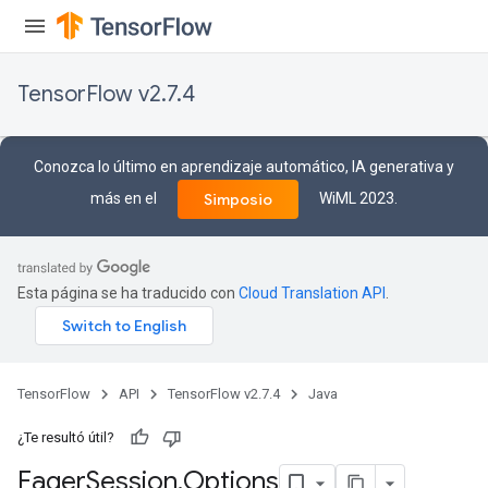
TensorFlow v2.7.4
Conozca lo último en aprendizaje automático, IA generativa y
más en el
WiML 2023.
Simposio
Esta página se ha traducido con
Cloud Translation API
.
TensorFlow
API
TensorFlow v2.7.4
Java
¿Te resultó útil?
Eager
Session
.
Options