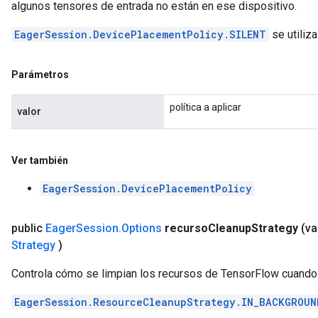
algunos tensores de entrada no están en ese dispositivo.
EagerSession.DevicePlacementPolicy.SILENT
se utiliz
Parámetros
política a aplicar
valor
Ver también
EagerSession.DevicePlacementPolicy
public
Eager
Session
.
Options
recurso
Cleanup
Strategy
(va
Strategy
)
Controla cómo se limpian los recursos de TensorFlow cuando 
EagerSession.ResourceCleanupStrategy.IN_BACKGROUN