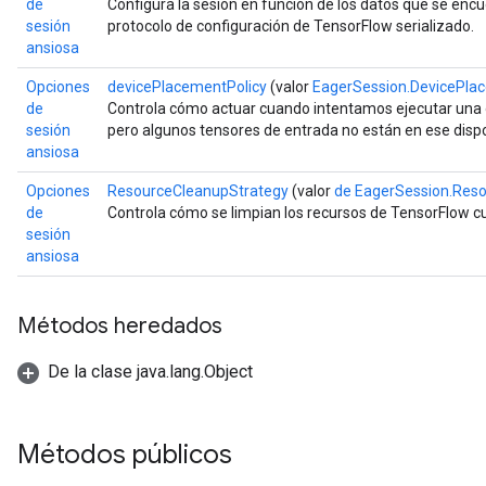
de
Configura la sesión en función de los datos que se encu
sesión
protocolo de configuración de TensorFlow serializado.
ansiosa
Opciones
devicePlacementPolicy
(valor
EagerSession.DevicePla
de
Controla cómo actuar cuando intentamos ejecutar una 
sesión
pero algunos tensores de entrada no están en ese dispo
ansiosa
Opciones
ResourceCleanupStrategy
(valor
de EagerSession.Res
de
Controla cómo se limpian los recursos de TensorFlow c
sesión
ansiosa
Métodos heredados
De la clase java.lang.Object
Métodos públicos