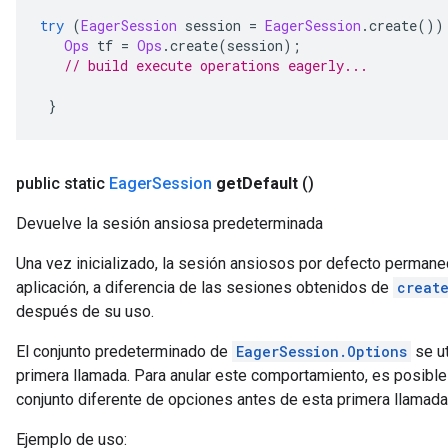
try
(
EagerSession
 session 
=
EagerSession
.
create
())
Ops
 tf 
=
Ops
.
create
(
session
);
// build execute operations eagerly...
}
public static
Eager
Session
get
Default
()
Devuelve la sesión ansiosa predeterminada
Una vez inicializado, la sesión ansiosos por defecto permanec
aplicación, a diferencia de las sesiones obtenidos de
creat
después de su uso.
El conjunto predeterminado de
EagerSession.Options
se ut
primera llamada. Para anular este comportamiento, es posible
conjunto diferente de opciones antes de esta primera llamada
Ejemplo de uso: