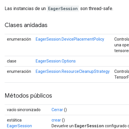
Las instancias de un
EagerSession
son thread-safe.
Clases anidadas
enumeración
EagerSession.DevicePlacementPolicy
Control
una ope
tensores
clase
EagerSession.Options
enumeración
EagerSession.ResourceCleanupStrategy
Control
TensorF
Métodos públicos
vacío sincronizado
Cerrar
()
estática
crear
()
EagerSession
EagerSession
Devuelve un
configurado 