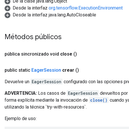
De la clase java.lang.Object
Desde la interfaz
org.tensorflow.ExecutionEnvironment
Desde la interfaz java.lang.AutoCloseable
Métodos públicos
pública sincronizado void
close
()
public static
Eager
Session
crear
()
Devuelve un
EagerSession
configurado con las opciones pr
ADVERTENCIA:
Los casos de
EagerSession
devueltos por
forma explícita mediante la invocación de
close()
cuando ya
utilizando la técnica `try-with-resources`.
Ejemplo de uso: