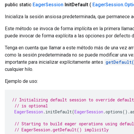
public static
Eager
Session
Init
Default
(
Eager
Session
.
Opt
Inicializa la sesión ansiosa predeterminada, que permanece acti
Este método se invoca de forma implícita en la primera llama
puede invocar de forma explícita a las opciones por defecto d
Tenga en cuenta que llamar a este método más de una vez arr
como la sesión predeterminada no se puede modificar una vez 
importante para inicializar explícitamente antes
getDefault
cualquier hilo.
Ejemplo de uso:
// Initializing default session to override default
// is optional
EagerSession
.
initDefault
(
EagerSession
.
options
().
a
// Starting to build eager operations using defaul
// EagerSession.getDefault() implicitly