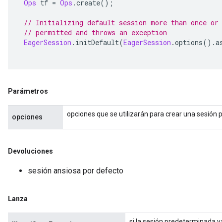
Ops
 tf 
=
Ops
.
create
();
// Initializing default session more than once or
// permitted and throws an exception
EagerSession
.
initDefault
(
EagerSession
.
options
().
a
Parámetros
opciones que se utilizarán para crear una sesión
opciones
Devoluciones
sesión ansiosa por defecto
Lanza
si la sesión predeterminada ya