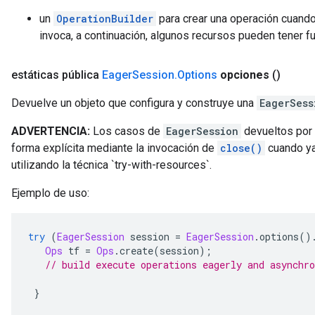
un
OperationBuilder
para crear una operación cuand
invoca, a continuación, algunos recursos pueden tener f
estáticas pública
Eager
Session
.
Options
opciones
()
Devuelve un objeto que configura y construye una
EagerSess
ADVERTENCIA:
Los casos de
EagerSession
devueltos por
forma explícita mediante la invocación de
close()
cuando ya
utilizando la técnica `try-with-resources`.
Ejemplo de uso:
try
(
EagerSession
 session 
=
EagerSession
.
options
()
Ops
 tf 
=
Ops
.
create
(
session
);
// build execute operations eagerly and asynchro
}