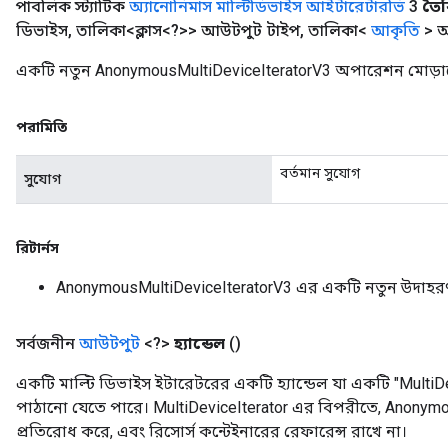
পাবলিক স্ট্যাটিক
অ্যানোনিমাস মাল্টিডিভাইস আইটারেটারভি
3
তৈর
ডিভাইস
,
তালিকা<ক্লাস<?>> আউটপুট টাইপ
,
তালিকা<
আকৃতি
> 
একটি নতুন AnonymousMultiDeviceIteratorV3 অপারেশন মোড়ান
পরামিতি
বর্তমান সুযোগ
সুযোগ
রিটার্নস
AnonymousMultiDeviceIteratorV3 এর একটি নতুন উদাহর
t
সর্বজনীন
আউটপুট
<?>
হ্যান্ডেল
()
একটি মাল্টি ডিভাইস ইটারেটরের একটি হ্যান্ডেল যা একটি "MultiD
পাঠানো যেতে পারে। MultiDeviceIterator এর বিপরীতে, AnonymousI
প্রতিরোধ করে, এবং রিসোর্স কন্টেইনারের রেফারেন্স রাখে না।