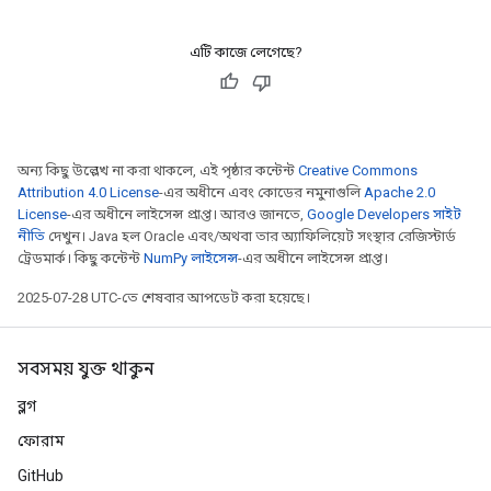
source
এটি কাজে লেগেছে?
leOp
অন্য কিছু উল্লেখ না করা থাকলে, এই পৃষ্ঠার কন্টেন্ট
Creative Commons
Attribution 4.0 License
-এর অধীনে এবং কোডের নমুনাগুলি
Apache 2.0
License
-এর অধীনে লাইসেন্স প্রাপ্ত। আরও জানতে,
Google Developers সাইট
নীতি
দেখুন। Java হল Oracle এবং/অথবা তার অ্যাফিলিয়েট সংস্থার রেজিস্টার্ড
ট্রেডমার্ক। কিছু কন্টেন্ট
NumPy লাইসেন্স
-এর অধীনে লাইসেন্স প্রাপ্ত।
2025-07-28 UTC-তে শেষবার আপডেট করা হয়েছে।
সবসময় যুক্ত থাকুন
ব্লগ
Flush
ফোরাম
GitHub