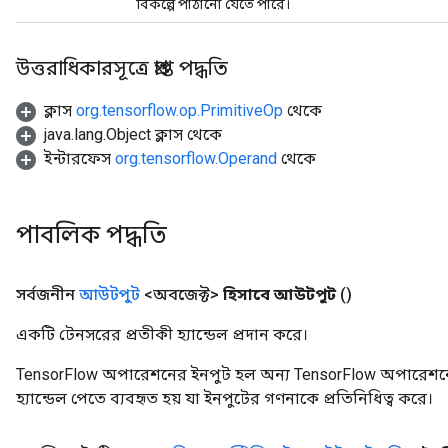
বিকল্পে পাঠানো যেতে পারে।
উত্তরাধিকারসূত্রে প্রাপ্ত পদ্ধতি
ক্লাস
org.tensorflow.op.PrimitiveOp
থেকে
java.lang.Object ক্লাস থেকে
ইন্টারফেস
org.tensorflow.Operand
থেকে
পাবলিক পদ্ধতি
সর্বজনীন
আউটপুট
<অবজেক্ট>
হিসাবে আউটপুট
()
একটি টেনসরের প্রতীকী হ্যান্ডেল প্রদান করে।
TensorFlow অপারেশনের ইনপুট হল অন্য TensorFlow অপারেশনে
হ্যান্ডেল পেতে ব্যবহৃত হয় যা ইনপুটের গণনাকে প্রতিনিধিত্ব করে।