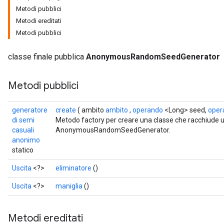
Metodi pubblici
Metodi ereditati
Metodi pubblici
classe finale pubblica
AnonymousRandomSeedGenerator
Metodi pubblici
generatore
create
( ambito
ambito
,
operando
<Long> seed,
oper
di semi
Metodo factory per creare una classe che racchiude
casuali
AnonymousRandomSeedGenerator.
anonimo
statico
Uscita
<?>
eliminatore
()
Uscita
<?>
maniglia
()
Metodi ereditati