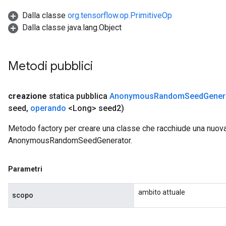
Dalla classe
org.tensorflow.op.PrimitiveOp
Dalla classe java.lang.Object
Metodi pubblici
creazione
statica pubblica
Anonymous
Random
Seed
Gener
seed
,
operando
<Long> seed2)
Metodo factory per creare una classe che racchiude una nuov
AnonymousRandomSeedGenerator.
Parametri
ambito attuale
scopo