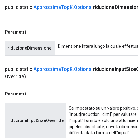
public static
Approssima
Top
K
.
Options
riduzione
Dimensio
Parametri
Dimensione intera lungo la quale effettuar
riduzioneDimensione
public static
Approssima
Top
K
.
Options
riduzione
Input
Size
Override)
Parametri
Se impostato su un valore positivo,
"input[reduction_dim]" per valutare 
riduzioneInputSizeOverride
l'"input" fornito è solo un sottoins
pipeline distribuite, dove la dimensi
differita dalla forma dell'"input".