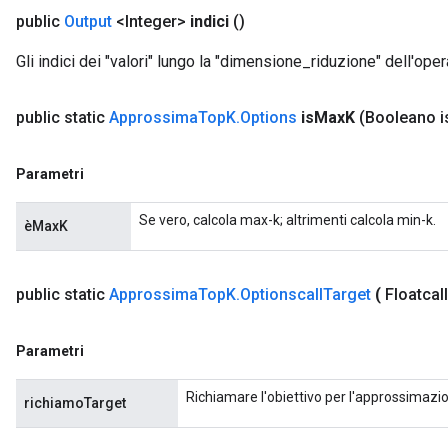
public
Output
<Integer>
indici
()
Gli indici dei "valori" lungo la "dimensione_riduzione" dell'oper
public static
Approssima
Top
K
.
Options
is
Max
K
(Booleano i
Parametri
Se vero, calcola max-k; altrimenti calcola min-k.
èMaxK
public static
Approssima
Top
K
.
Optionscall
Target
(
Floatcall
Parametri
Richiamare l'obiettivo per l'approssimazion
richiamoTarget