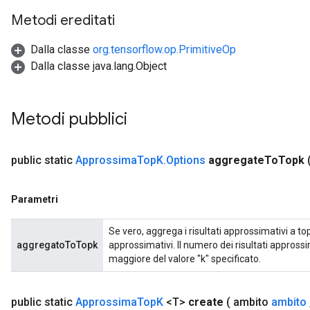
Metodi ereditati
Dalla classe
org.tensorflow.op.PrimitiveOp
Dalla classe java.lang.Object
t
Metodi pubblici
public static
Approssima
Top
K
.
Options
aggregate
To
Topk
source
Parametri
Se vero, aggrega i risultati approssimativi a top-
leOp
aggregatoToTopk
approssimativi. Il numero dei risultati appross
maggiore del valore "k" specificato.
public static
Approssima
Top
K
<T>
create
( ambito
ambito