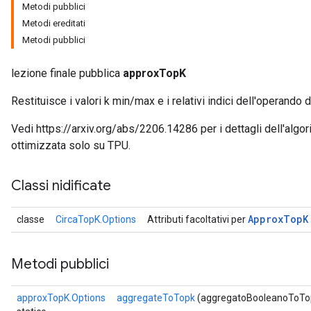
Metodi pubblici
Metodi ereditati
Metodi pubblici
lezione finale pubblica
approxTopK
Restituisce i valori k min/max e i relativi indici dell'operando
Vedi https://arxiv.org/abs/2206.14286 per i dettagli dell'alg
ottimizzata solo su TPU.
Classi nidificate
Approx
Top
K
classe
CircaTopK.Options
Attributi facoltativi per
Metodi pubblici
approxTopK.Options
aggregateToTopk
(aggregatoBooleanoToTo