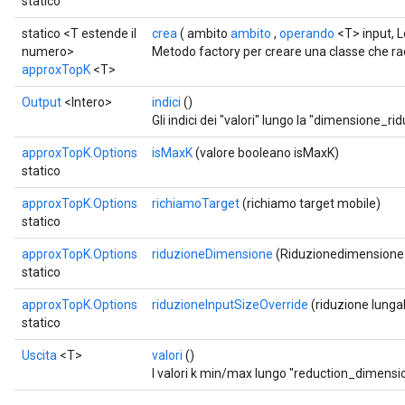
statico
statico <T estende il
crea
( ambito
ambito
,
operando
<T> input, L
numero>
Metodo factory per creare una classe che r
approxTopK
<T>
Output
<Intero>
indici
()
Gli indici dei "valori" lungo la "dimensione_ri
approxTopK.Options
isMaxK
(valore booleano isMaxK)
statico
approxTopK.Options
richiamoTarget
(richiamo target mobile)
statico
approxTopK.Options
riduzioneDimensione
(Riduzionedimensione
statico
approxTopK.Options
riduzioneInputSizeOverride
(riduzione lunga
statico
Uscita
<T>
valori
()
I valori k min/max lungo "reduction_dimensio