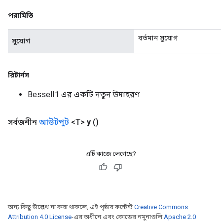
Flush
পরামিতি
বর্তমান সুযোগ
eHandleOp
সুযোগ
রিটার্নস
ureSplit
BesselI1 এর একটি নতুন উদাহরণ
সর্বজনীন
আউটপুট
<T>
y
()
এটি কাজে লেগেছে?
অন্য কিছু উল্লেখ না করা থাকলে, এই পৃষ্ঠার কন্টেন্ট
Creative Commons
Attribution 4.0 License
-এর অধীনে এবং কোডের নমুনাগুলি
Apache 2.0