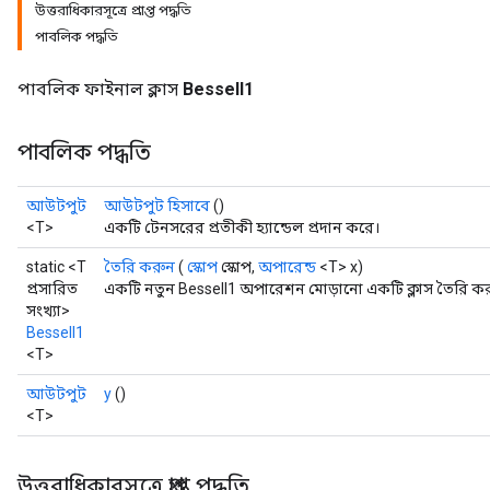
উত্তরাধিকারসূত্রে প্রাপ্ত পদ্ধতি
পাবলিক পদ্ধতি
পাবলিক ফাইনাল ক্লাস
BesselI1
পাবলিক পদ্ধতি
আউটপুট
আউটপুট হিসাবে
()
<T>
একটি টেনসরের প্রতীকী হ্যান্ডেল প্রদান করে।
static <T
তৈরি করুন
(
স্কোপ
স্কোপ,
অপারেন্ড
<T> x)
প্রসারিত
একটি নতুন BesselI1 অপারেশন মোড়ানো একটি ক্লাস তৈরি কর
সংখ্যা>
BesselI1
<T>
আউটপুট
y
()
<T>
t
উত্তরাধিকারসূত্রে প্রাপ্ত পদ্ধতি