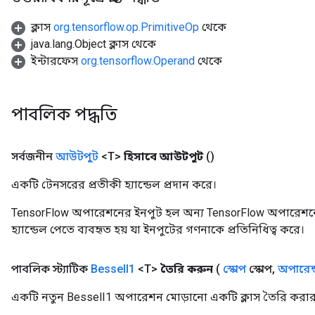
ক্লাস
org.tensorflow.op.PrimitiveOp
থেকে
java.lang.Object ক্লাস থেকে
ইন্টারফেস
org.tensorflow.Operand
থেকে
source
leOp
পাবলিক পদ্ধতি
সর্বজনীন
আউটপুট
<T>
হিসাবে আউটপুট
()
একটি টেনসরের প্রতীকী হ্যান্ডেল প্রদান করে।
TensorFlow অপারেশনের ইনপুট হল অন্য TensorFlow অপারেশনে
হ্যান্ডেল পেতে ব্যবহৃত হয় যা ইনপুটের গণনাকে প্রতিনিধিত্ব করে।
পাবলিক স্ট্যাটিক
Bessel
I1
<T>
তৈরি করুন
(
স্কোপ
স্কোপ
,
অপারেন্
একটি নতুন BesselI1 অপারেশন মোড়ানো একটি ক্লাস তৈরি করার 