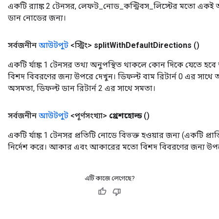
একটি র‍্যাঙ্ক 2 টেনসর, লেফট_নোড_কন্ট্রিবস_লিস্টের মতো একই আক
ডান নোডের জন্য।
সর্বজনীন
আউটপুট
<স্ট্রিং>
split
With
Default
Directions
()
একটি র্যাঙ্ক 1 টেনসর তথ্য অনুপস্থিত থাকলে কোন দিকে যেতে হ
rBatch
বিশদ বিবরণের জন্য উপরে দেখুন। ডিফল্ট বাম রিটার্ন 0 এর সাথে 
অসমতা, ডিফল্ট ডান রিটার্ন 2 এর সাথে সমতা।
Batch
সর্বজনীন
আউটপুট
<পূর্ণসংখ্যা>
থ্রেশহোল্ড
()
atch
একটি র্যাঙ্ক 1 টেনসর প্রতিটি নোডে বিভক্ত হওয়ার জন্য (একটি প্
নির্দেশ করে। আকার এবং আকারের মতো বিশদ বিবরণের জন্য উপর
এটি কাজে লেগেছে?