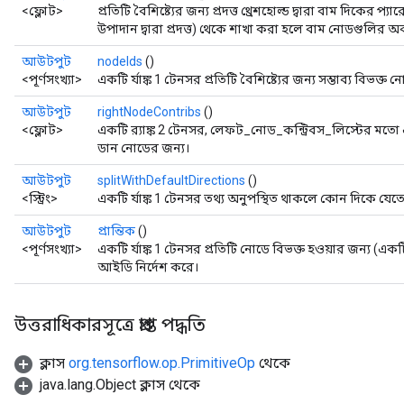
<ফ্লোট>
প্রতিটি বৈশিষ্ট্যের জন্য প্রদত্ত থ্রেশহোল্ড দ্বারা বাম দি
উপাদান দ্বারা প্রদত্ত) থেকে শাখা করা হলে বাম নোডগুলির অব
আউটপুট
nodeIds
()
<পূর্ণসংখ্যা>
একটি র্যাঙ্ক 1 টেনসর প্রতিটি বৈশিষ্ট্যের জন্য সম্ভাব্য বিভক্
আউটপুট
rightNodeContribs
()
<ফ্লোট>
একটি র‍্যাঙ্ক 2 টেনসর, লেফট_নোড_কন্ট্রিবস_লিস্টের মতো 
ডান নোডের জন্য।
আউটপুট
splitWithDefaultDirections
()
<স্ট্রিং>
একটি র্যাঙ্ক 1 টেনসর তথ্য অনুপস্থিত থাকলে কোন দিকে যেতে
আউটপুট
প্রান্তিক
()
<পূর্ণসংখ্যা>
একটি র্যাঙ্ক 1 টেনসর প্রতিটি নোডে বিভক্ত হওয়ার জন্য (একট
আইডি নির্দেশ করে।
উত্তরাধিকারসূত্রে প্রাপ্ত পদ্ধতি
ক্লাস
org.tensorflow.op.PrimitiveOp
থেকে
java.lang.Object ক্লাস থেকে