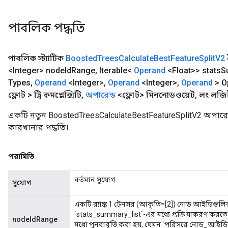
পাবলিক পদ্ধতি
পাবলিক স্ট্যাটিক
Boosted
Trees
Calculate
Best
Feature
Split
V2
<Integer> node
Id
Range
,
Iterable<
Operand
<Float>> stats
S
Types
,
Operand
<Integer>
,
Operand
<Integer>
,
Operand
> O
ফ্লোট > ট্রি কমপ্লেক্সিটি
,
অপারেন্ড
<ফ্লোট> মিননোডওয়েট
,
লং লজি
একটি নতুন BoostedTreesCalculateBestFeatureSplitV2 অপারে
কারখানার পদ্ধতি।
পরামিতি
বর্তমান সুযোগ
সুযোগ
একটি র‍্যাঙ্ক 1 টেনসর (আকৃতি=[2]) নোড আইডিগুলির প
`stats_summary_list`-এর মধ্যে প্রক্রিয়াকরণ করতে। 
nodeIdRange
মধ্যে পুনরাবৃত্তি করা হয়, যেমন `পরিসরে নোড_আই