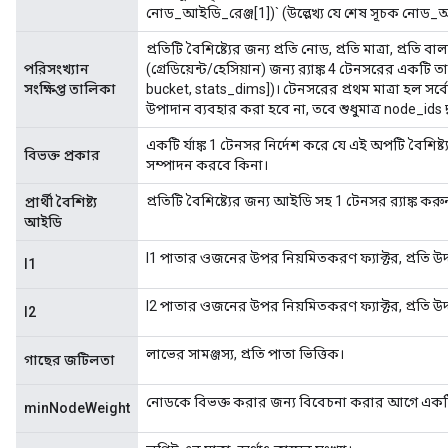
নোড_আইডি_রেঞ্জ[1])` (উল্লেখ্য যে শেষ সূচক নোড_আ
প্রতিটি বৈশিষ্ট্যের জন্য প্রতি নোড, প্রতি মাত্রা, প্র
পরিসংখ্যান
(গ্রেডিয়েন্ট/হেসিয়ান) জন্য র‌্যাঙ্ক 4 টেনসরের এক
সংক্ষিপ্ত তালিকা
bucket, stats_dims])। টেনসরের প্রথম মাত্রা হল সর
উপাদান ব্যবহার করা হবে না, তবে শুধুমাত্র node_ids দ্ব
একটি র্যাঙ্ক 1 টেনসর নির্দেশ করে যে এই অপটি বৈশিষ
বিভক্ত প্রকার
সম্পাদন করবে কিনা।
প্রতিটি বৈশিষ্ট্যের জন্য আইডি সহ 1 টেনসর র‌্যাঙ্ক 
প্রার্থী বৈশিষ্ট্য
আইডি
l1 পাতার ওজনের উপর নিয়মিতকরণ ফ্যাক্টর, প্রতি উদ
l1
l2 পাতার ওজনের উপর নিয়মিতকরণ ফ্যাক্টর, প্রতি উদ
l2
লাভের সামঞ্জস্য, প্রতি পাতা ভিত্তিক।
গাছের জটিলতা
নোডকে বিভক্ত করার জন্য বিবেচনা করার আগে একটি 
minNodeWeight