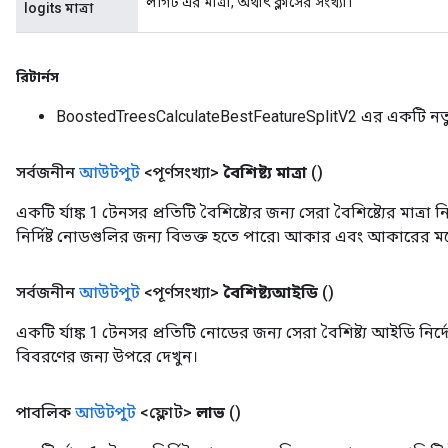
লগিট এর মাত্রা, অর্থাৎ ক্লাসের সংখ্যা।
logits মাত্রা
রিটার্নস
BoostedTreesCalculateBestFeatureSplitV2 এর একটি ন
সর্বজনীন
আউটপুট
<পূর্ণসংখ্যা>
বৈশিষ্ট্য মাত্রা
()
একটি র্যাঙ্ক 1 টেনসর প্রতিটি বৈশিষ্ট্যের জন্য সেরা বৈশিষ্ট্যের মাত্রা ন
নির্দিষ্ট নোডগুলির জন্য বিভক্ত হতে পারে৷ আকার এবং আকারের 
সর্বজনীন
আউটপুট
<পূর্ণসংখ্যা>
বৈশিষ্ট্যআইডি
()
একটি র্যাঙ্ক 1 টেনসর প্রতিটি নোডের জন্য সেরা বৈশিষ্ট্য আইডি
বিবরণের জন্য উপরে দেখুন।
পাবলিক
আউটপুট
<ফ্লোট>
লাভ
()