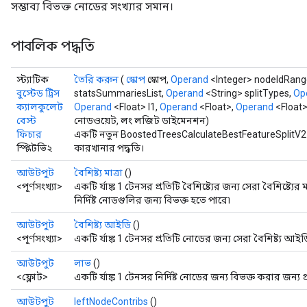
সম্ভাব্য বিভক্ত নোডের সংখ্যার সমান।
Flush
পাবলিক পদ্ধতি
eHandleOp
স্ট্যাটিক
তৈরি করুন
(
স্কোপ
স্কোপ,
Operand
<Integer> nodeIdRange
বুস্টেড ট্রিস
statsSummariesList,
Operand
<String> splitTypes,
Op
ক্যালকুলেট
Operand
<Float> l1,
Operand
<Float>,
Operand
<Float>
বেস্ট
নোডওয়েট, লং লজিট ডাইমেনশন)
ফিচার
একটি নতুন BoostedTreesCalculateBestFeatureSplitV2
ureSplit
স্প্লিটভি২
কারখানার পদ্ধতি।
আউটপুট
বৈশিষ্ট্য মাত্রা
()
<পূর্ণসংখ্যা>
একটি র্যাঙ্ক 1 টেনসর প্রতিটি বৈশিষ্ট্যের জন্য সেরা বৈশিষ্ট্যের ম
নির্দিষ্ট নোডগুলির জন্য বিভক্ত হতে পারে৷
আউটপুট
বৈশিষ্ট্য আইডি
()
<পূর্ণসংখ্যা>
একটি র্যাঙ্ক 1 টেনসর প্রতিটি নোডের জন্য সেরা বৈশিষ্ট্য আইড
আউটপুট
লাভ
()
<ফ্লোট>
একটি র্যাঙ্ক 1 টেনসর নির্দিষ্ট নোডের জন্য বিভক্ত করার জন্য প
আউটপুট
leftNodeContribs
()