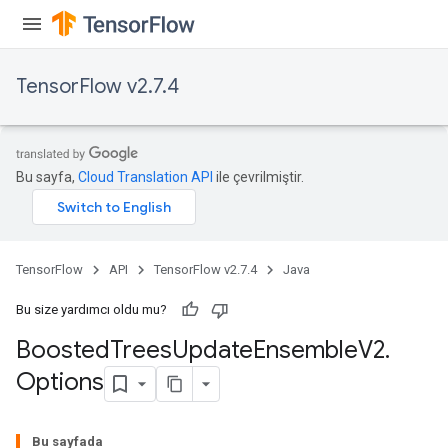
TensorFlow v2.7.4
Flush
Bu sayfa,
Cloud Translation API
ile çevrilmiştir.
eHandleOp
TensorFlow
API
TensorFlow v2.7.4
Java
Bu size yardımcı oldu mu?
ureSplit
Boosted
Trees
Update
Ensemble
V2
.
Options
Bu sayfada