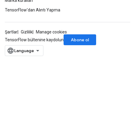
Marka kuralları
TensorFlow'dan Alıntı Yapma
Şartlar
Gizlilik
Manage cookies
Abone ol
TensorFlow bültenine kaydolun