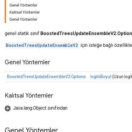
Genel Yöntemler
Kalıtsal Yöntemler
Genel Yöntemler
genel statik sınıf
BoostedTreesUpdateEnsembleV2.Optio
BoostedTreesUpdateEnsembleV2
için isteğe bağlı özellikle
Genel Yöntemler
BoostedTreesUpdateEnsembleV2.Options
logitsBoyut
(Uzun logi
Kalıtsal Yöntemler
Java.lang.Object sınıfından
Genel Yöntemler