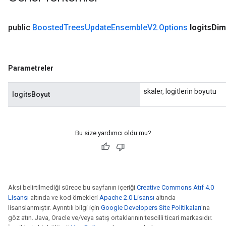
public
Boosted
Trees
Update
Ensemble
V2
.
Options
logits
Dim
Parametreler
skaler, logitlerin boyutu
logitsBoyut
Bu size yardımcı oldu mu?
Aksi belirtilmediği sürece bu sayfanın içeriği
Creative Commons Atıf 4.0
Lisansı
altında ve kod örnekleri
Apache 2.0 Lisansı
altında
lisanslanmıştır. Ayrıntılı bilgi için
Google Developers Site Politikaları
'na
göz atın. Java, Oracle ve/veya satış ortaklarının tescilli ticari markasıdır.