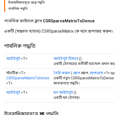
উত্তরাধিকারসূত্রে প্রাপ্ত পদ্ধতি
পাবলিক পদ্ধতি
পাবলিক ফাইনাল ক্লাস
CSRSparseMatrixToDense
একটি (সম্ভবত ব্যাচড) CSRSparseMatrix কে ঘনে রূপান্তর করুন।
পাবলিক পদ্ধতি
আউটপুট
<T>
আউটপুট হিসাবে
()
একটি টেনসরের প্রতীকী হ্যান্ডেল প্রদান কর
স্ট্যাটিক <T>
তৈরি করুন
(
স্কোপ
স্কোপ,
অপারেন্ড
<?> spa
CSRSparseMatrixToDense
একটি নতুন CSRSparseMatrixToDense অ
<T>
কারখানার পদ্ধতি।
আউটপুট
<T>
ঘন আউটপুট
()
একটি ঘন টেনসর।
উত্তরাধিকারসূত্রে প্রাপ্ত পদ্ধতি