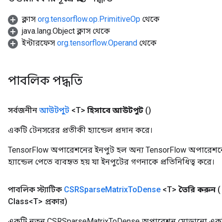
ক্লাস
org.tensorflow.op.PrimitiveOp
থেকে
java.lang.Object ক্লাস থেকে
ইন্টারফেস
org.tensorflow.Operand
থেকে
পাবলিক পদ্ধতি
সর্বজনীন
আউটপুট
<T>
হিসাবে আউটপুট
()
একটি টেনসরের প্রতীকী হ্যান্ডেল প্রদান করে।
TensorFlow অপারেশনের ইনপুট হল অন্য TensorFlow অপারেশনে
হ্যান্ডেল পেতে ব্যবহৃত হয় যা ইনপুটের গণনাকে প্রতিনিধিত্ব করে।
পাবলিক স্ট্যাটিক
CSRSparse
Matrix
To
Dense
<T>
তৈরি করুন
Class<T> প্রকার)
একটি নতুন CSRSparseMatrixToDense অপারেশন মোড়ানো একটি 