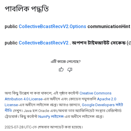
পাবলিক পদ্ধতি
public
Collective
Bcast
Recv
V2
.
Options
communication
Hint
public
Collective
Bcast
Recv
V2
.
অপশন টাইমআউট সেকেন্ড
(
এটি কাজে লেগেছে?
অন্য কিছু উল্লেখ না করা থাকলে, এই পৃষ্ঠার কন্টেন্ট
Creative Commons
Attribution 4.0 License
-এর অধীনে এবং কোডের নমুনাগুলি
Apache 2.0
License
-এর অধীনে লাইসেন্স প্রাপ্ত। আরও জানতে,
Google Developers সাইট
নীতি
দেখুন। Java হল Oracle এবং/অথবা তার অ্যাফিলিয়েট সংস্থার রেজিস্টার্ড
ট্রেডমার্ক। কিছু কন্টেন্ট
NumPy লাইসেন্স
-এর অধীনে লাইসেন্স প্রাপ্ত।
2025-07-28 UTC-তে শেষবার আপডেট করা হয়েছে।