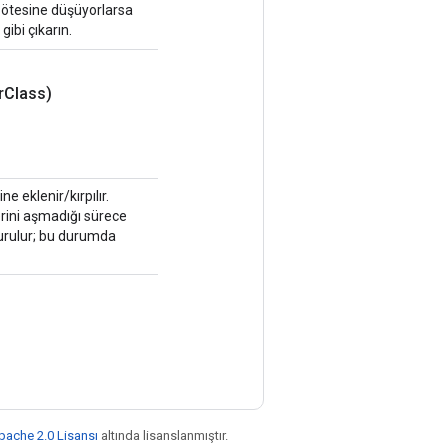
n ötesine düşüyorlarsa
gibi çıkarın.
r
Class)
e eklenir/kırpılır.
erini aşmadığı sürece
urulur; bu durumda
pache 2.0 Lisansı
altında lisanslanmıştır.