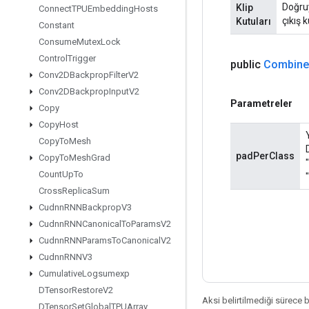
Doğruy
Klip
Connect
TPUEmbedding
Hosts
çıkış 
Kutuları
Constant
Consume
Mutex
Lock
Control
Trigger
public
Combine
Conv2DBackprop
Filter
V2
Conv2DBackprop
Input
V2
Parametreler
Copy
Copy
Host
Copy
To
Mesh
padPerClass
Copy
To
Mesh
Grad
Count
Up
To
Cross
Replica
Sum
Cudnn
RNNBackprop
V3
Cudnn
RNNCanonical
To
Params
V2
Cudnn
RNNParams
To
Canonical
V2
Cudnn
RNNV3
Cumulative
Logsumexp
DTensor
Restore
V2
Aksi belirtilmediği sürece 
DTensor
Set
Global
TPUArray