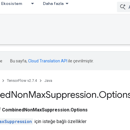
Ekosistem
Daha fazla
Bu sayfa,
Cloud Translation API
ile çevrilmiştir.
TensorFlow v2.7.4
Java
ed
Non
Max
Suppression
.
Option
ıf
CombinedNonMaxSuppression.Options
axSuppression
için isteğe bağlı özellikler