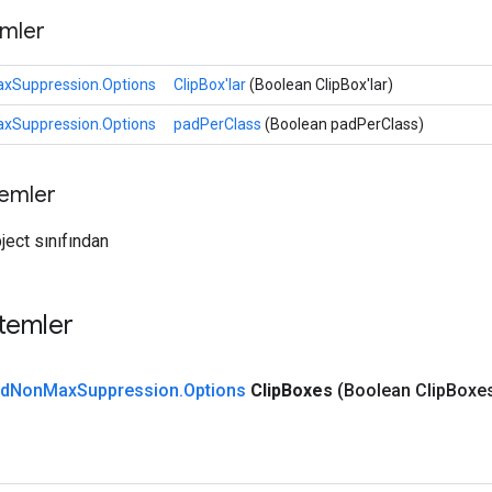
mler
Suppression.Options
ClipBox'lar
(Boolean ClipBox'lar)
Suppression.Options
padPerClass
(Boolean padPerClass)
temler
ject sınıfından
temler
d
Non
Max
Suppression
.
Options
Clip
Boxes
(Boolean Clip
Boxe