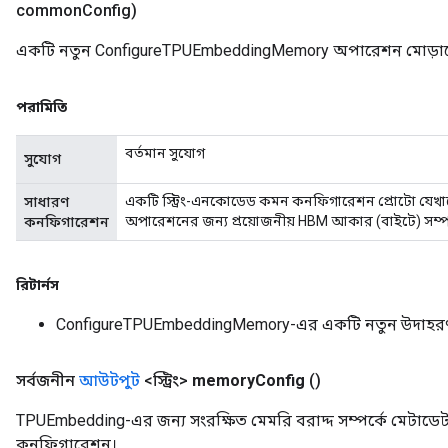
common
Config)
একটি নতুন ConfigureTPUEmbeddingMemory অপারেশন মোড়ানো 
পরামিতি
বর্তমান সুযোগ
সুযোগ
একটি স্ট্রিং-এনকোডেড কমন কনফিগারেশন প্রোটো যেখ
সাধারণ
অপারেশনের জন্য প্রয়োজনীয় HBM আকার (বাইটে) সম্পর্
কনফিগারেশন
রিটার্নস
ConfigureTPUEmbeddingMemory-এর একটি নতুন উদাহর
সর্বজনীন
আউটপুট
<স্ট্রিং>
memory
Config
()
TPUEmbedding-এর জন্য সংরক্ষিত মেমরি বরাদ্দ সম্পর্কে মেটাডে
কনফিগারেশন।