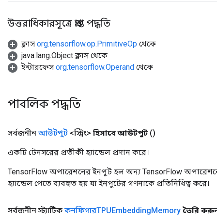
উত্তরাধিকারসূত্রে প্রাপ্ত পদ্ধতি
ক্লাস
org.tensorflow.op.PrimitiveOp
থেকে
java.lang.Object ক্লাস থেকে
ইন্টারফেস
org.tensorflow.Operand
থেকে
পাবলিক পদ্ধতি
সর্বজনীন
আউটপুট
<স্ট্রিং>
হিসাবে আউটপুট
()
একটি টেনসরের প্রতীকী হ্যান্ডেল প্রদান করে।
TensorFlow অপারেশনের ইনপুট হল অন্য TensorFlow অপারেশনে
হ্যান্ডেল পেতে ব্যবহৃত হয় যা ইনপুটের গণনাকে প্রতিনিধিত্ব করে।
সর্বজনীন স্ট্যাটিক
কনফিগারTPUEmbedding
Memory
তৈরি করু