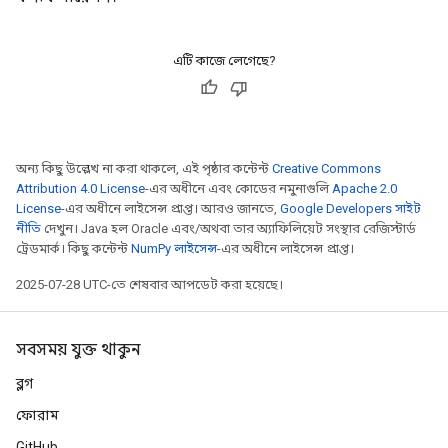
ryTensorBatch
এটি কাজে লেগেছে?
অন্য কিছু উল্লেখ না করা থাকলে, এই পৃষ্ঠার কন্টেন্ট
Creative Commons
Attribution 4.0 License
-এর অধীনে এবং কোডের নমুনাগুলি
Apache 2.0
License
-এর অধীনে লাইসেন্স প্রাপ্ত। আরও জানতে,
Google Developers সাইট
নীতি
দেখুন। Java হল Oracle এবং/অথবা তার অ্যাফিলিয়েট সংস্থার রেজিস্টার্ড
rBatch
ট্রেডমার্ক। কিছু কন্টেন্ট
NumPy লাইসেন্স
-এর অধীনে লাইসেন্স প্রাপ্ত।
2025-07-28 UTC-তে শেষবার আপডেট করা হয়েছে।
Batch
সবসময় যুক্ত থাকুন
atch
ব্লগ
ফোরাম
GitHub