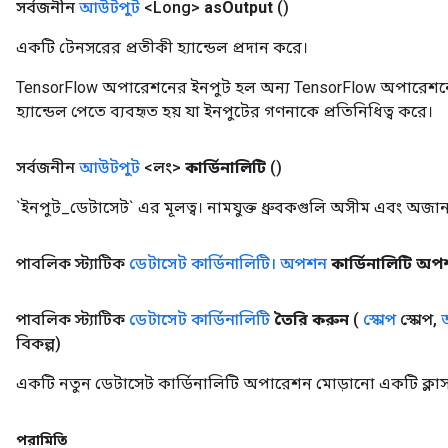
সর্বজনীন
আউটপুট
<Long>
as
Output
()
একটি টেনসরের প্রতীকী হ্যান্ডেল প্রদান করে।
TensorFlow অপারেশনের ইনপুট হল অন্য TensorFlow অপারেশনে
হ্যান্ডেল পেতে ব্যবহৃত হয় যা ইনপুটের গণনাকে প্রতিনিধিত্ব করে।
সর্বজনীন
আউটপুট
<লং>
কার্ডিনালিটি
()
rBatch
`ইনপুট_ডেটাসেট` এর মূলত্ব। নামযুক্ত ধ্রুবকগুলি অসীম এবং অজানা
Batch
পাবলিক স্ট্যাটিক
ডেটাসেট কার্ডিনালিটি। অপশন
কার্ডিনালিটি অ
atch
পাবলিক স্ট্যাটিক
ডেটাসেট কার্ডিনালিটি
তৈরি করুন
(
স্কোপ
স্কোপ
,
বিকল্প)
একটি নতুন ডেটাসেট কার্ডিনালিটি অপারেশন মোড়ানো একটি ক্লা
পরামিতি