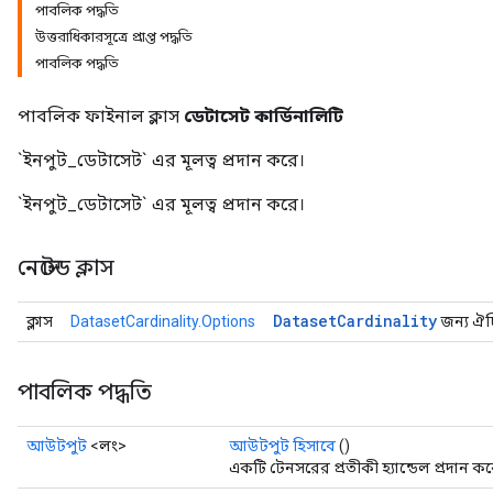
পাবলিক পদ্ধতি
উত্তরাধিকারসূত্রে প্রাপ্ত পদ্ধতি
পাবলিক পদ্ধতি
পাবলিক ফাইনাল ক্লাস
ডেটাসেট কার্ডিনালিটি
`ইনপুট_ডেটাসেট` এর মূলত্ব প্রদান করে।
`ইনপুট_ডেটাসেট` এর মূলত্ব প্রদান করে।
নেস্টেড ক্লাস
Dataset
Cardinality
ক্লাস
DatasetCardinality.Options
জন্য ঐচ্ছ
পাবলিক পদ্ধতি
আউটপুট
<লং>
আউটপুট হিসাবে
()
একটি টেনসরের প্রতীকী হ্যান্ডেল প্রদান কর