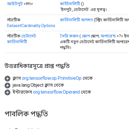
আউটপুট
<লং>
কার্ডিনালিটি
()
`ইনপুট_ডেটাসেট` এর মূলত্ব।
স্ট্যাটিক
কার্ডিনালিটি অপশন
(স্ট্রিং কার্ডিনালিটি
DatasetCardinality.Options
স্ট্যাটিক
ডেটাসেট
তৈরি করুন
(
স্কোপ
স্কোপ,
অপারেন্ড
<?> ইন
কার্ডিনালিটি
একটি নতুন ডেটাসেট কার্ডিনালিটি অপারে
পদ্ধতি।
উত্তরাধিকারসূত্রে প্রাপ্ত পদ্ধতি
ক্লাস
org.tensorflow.op.PrimitiveOp
থেকে
java.lang.Object ক্লাস থেকে
ইন্টারফেস
org.tensorflow.Operand
থেকে
পাবলিক পদ্ধতি
ryTensorBatch