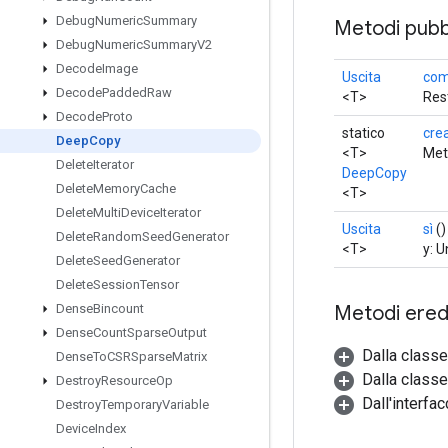
Debug
Numeric
Summary
Metodi pubbl
Debug
Numeric
Summary
V2
Decode
Image
Uscita
com
Decode
Padded
Raw
<T>
Rest
Decode
Proto
statico
cre
Deep
Copy
<T>
Met
Delete
Iterator
DeepCopy
Delete
Memory
Cache
<T>
Delete
Multi
Device
Iterator
Uscita
sì
()
Delete
Random
Seed
Generator
<T>
y: U
Delete
Seed
Generator
Delete
Session
Tensor
Metodi eredi
Dense
Bincount
Dense
Count
Sparse
Output
Dalla class
Dense
To
CSRSparse
Matrix
Dalla classe
Destroy
Resource
Op
Dall'interfa
Destroy
Temporary
Variable
Device
Index