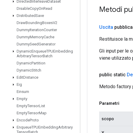
Directed
Interleave
Dataset
Metodi pu
Disable
Copy
On
Read
Distributed
Save
Draw
Bounding
Boxes
V2
Uscita
pubblica
Dummy
Iteration
Counter
Dummy
Memory
Cache
Restituisce la m
Dummy
Seed
Generator
Gli input per le
Dynamic
Enqueue
TPUEmbedding
Arbitrary
Tensor
Batch
viene utilizzato
Dynamic
Partition
Dynamic
Stitch
public static
De
Edit
Distance
Eig
Metodo factory 
Einsum
Empty
Parametri
Empty
Tensor
List
Empty
Tensor
Map
scopo
Encode
Proto
Enqueue
TPUEmbedding
Arbitrary
Tensor
Batch
X