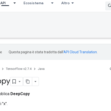
API
Ecosistema
Altro
Questa pagina è stata tradotta dall'
API Cloud Translation
.
TensorFlow v2.7.4
Java
opy
bblica
DeepCopy
 "x".