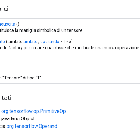
ici
euscita
()
ituisce la maniglia simbolica di un tensore.
ate
( ambito
ambito
,
operando
<T> x)
odo factory per creare una classe che racchiude una nuova operazion
n "Tensore" di tipo "T".
tati
e
org.tensorflow.op.PrimitiveOp
 java.lang.Object
ccia
org.tensorflow.Operand