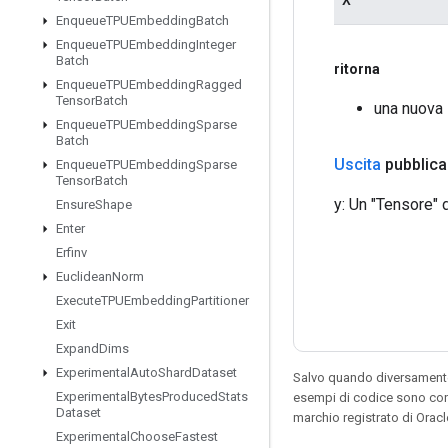
Enqueue
TPUEmbedding
Batch
Enqueue
TPUEmbedding
Integer
Batch
ritorna
Enqueue
TPUEmbedding
Ragged
Tensor
Batch
una nuova
Enqueue
TPUEmbedding
Sparse
Batch
Uscita
pubblica
Enqueue
TPUEmbedding
Sparse
Tensor
Batch
y: Un "Tensore" di
Ensure
Shape
Enter
Erfinv
Euclidean
Norm
Execute
TPUEmbedding
Partitioner
Exit
Expand
Dims
Experimental
Auto
Shard
Dataset
Salvo quando diversamente 
Experimental
Bytes
Produced
Stats
esempi di codice sono con
Dataset
marchio registrato di Orac
Experimental
Choose
Fastest