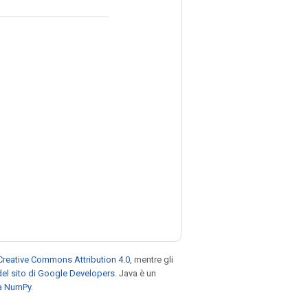
Creative Commons Attribution 4.0
, mentre gli
el sito di Google Developers
. Java è un
za NumPy
.