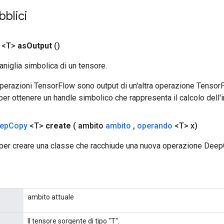
bblici
 <T>
as
Output
()
aniglia simbolica di un tensore.
 operazioni TensorFlow sono output di un'altra operazione Tenso
 per ottenere un handle simbolico che rappresenta il calcolo dell'i
ep
Copy
<T>
create
( ambito
ambito
,
operando
<T> x)
per creare una classe che racchiude una nuova operazione Deep
ambito attuale
Il tensore sorgente di tipo "T".