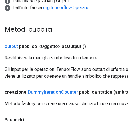
Dalla classe java.lang.Object
Dall'interfaccia
org.tensorflow.Operand
Metodi pubblici
output
pubblico <Oggetto>
as
Output
()
Restituisce la maniglia simbolica di un tensore.
Gli input per le operazioni TensorFlow sono output di un'alt
viene utilizzato per ottenere un handle simbolico che rappresent
creazione
Dummy
Iteration
Counter
pubblica statica
(ambi
Metodo factory per creare una classe che racchiude una nuo
Parametri