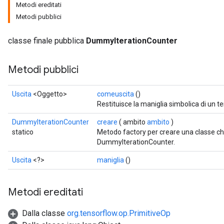
Metodi ereditati
Metodi pubblici
ryTensorBatch
classe finale pubblica
DummyIterationCounter
Metodi pubblici
Uscita
<Oggetto>
comeuscita
()
Restituisce la maniglia simbolica di un t
DummyIterationCounter
creare
( ambito
ambito
)
statico
Metodo factory per creare una classe c
DummyIterationCounter.
rBatch
Uscita
<?>
maniglia
()
Metodi ereditati
Batch
Dalla classe
org.tensorflow.op.PrimitiveOp
atch