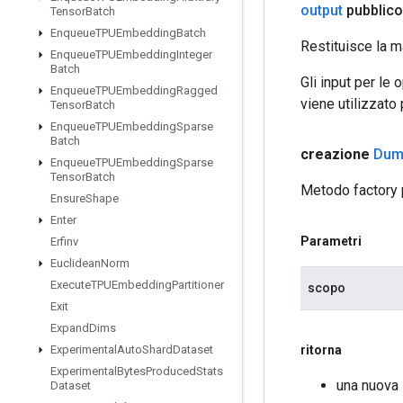
output
pubblico
Tensor
Batch
Enqueue
TPUEmbedding
Batch
Restituisce la m
Enqueue
TPUEmbedding
Integer
Batch
Gli input per le
Enqueue
TPUEmbedding
Ragged
viene utilizzato
Tensor
Batch
Enqueue
TPUEmbedding
Sparse
Batch
creazione
Du
Enqueue
TPUEmbedding
Sparse
Tensor
Batch
Metodo factory
Ensure
Shape
Enter
Parametri
Erfinv
Euclidean
Norm
Execute
TPUEmbedding
Partitioner
scopo
Exit
Expand
Dims
ritorna
Experimental
Auto
Shard
Dataset
Experimental
Bytes
Produced
Stats
una nuova
Dataset