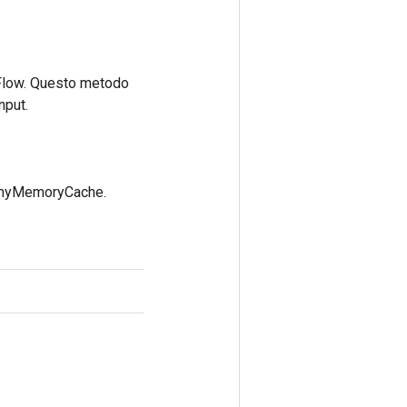
rFlow. Questo metodo
nput.
ummyMemoryCache.