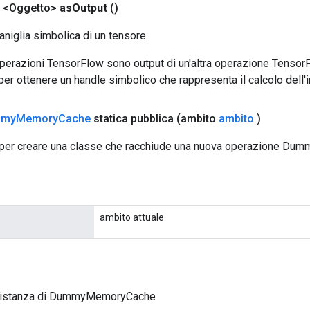
 <Oggetto>
as
Output
()
aniglia simbolica di un tensore.
 operazioni TensorFlow sono output di un'altra operazione Tenso
 per ottenere un handle simbolico che rappresenta il calcolo dell'i
mmy
Memory
Cache
statica pubblica
(ambito
ambito
)
 per creare una classe che racchiude una nuova operazione D
ambito attuale
 istanza di DummyMemoryCache