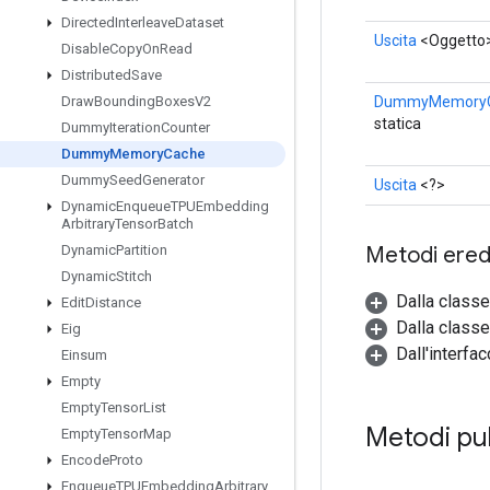
Directed
Interleave
Dataset
Uscita
<Oggetto
Disable
Copy
On
Read
Distributed
Save
DummyMemory
Draw
Bounding
Boxes
V2
statica
Dummy
Iteration
Counter
Dummy
Memory
Cache
Dummy
Seed
Generator
Uscita
<?>
Dynamic
Enqueue
TPUEmbedding
Arbitrary
Tensor
Batch
Metodi eredi
Dynamic
Partition
Dynamic
Stitch
Dalla class
Edit
Distance
Dalla classe
Eig
Dall'interfa
Einsum
Empty
Empty
Tensor
List
Metodi pu
Empty
Tensor
Map
Encode
Proto
Enqueue
TPUEmbedding
Arbitrary