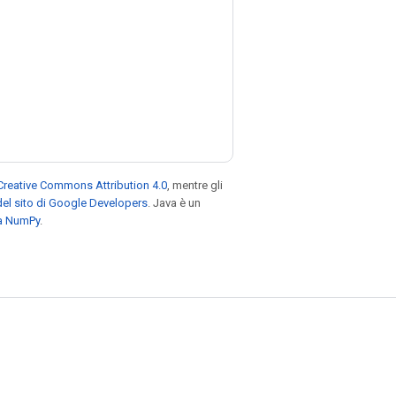
Creative Commons Attribution 4.0
, mentre gli
el sito di Google Developers
. Java è un
za NumPy
.