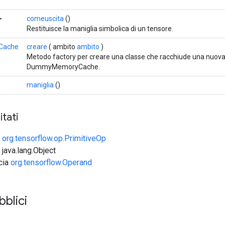
>
comeuscita
()
Restituisce la maniglia simbolica di un tensore.
Cache
creare
( ambito
ambito
)
Metodo factory per creare una classe che racchiude una nuov
DummyMemoryCache.
maniglia
()
tati
e
org.tensorflow.op.PrimitiveOp
 java.lang.Object
ccia
org.tensorflow.Operand
bblici