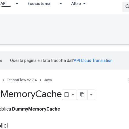
API
Ecosistema
Altro
Questa pagina è stata tradotta dall'
API Cloud Translation
.
TensorFlow v2.7.4
Java
y
Memory
Cache
bblica
DummyMemoryCache
ici