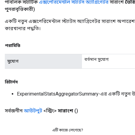
পাবলিক স্ট্যাটিক
এক্সপেরিমেন্টাল স্ট্যাটস অ্যাগ্রিগেটর
সারাংশ
তৈরি
পুনরাবৃত্তিকারী)
একটি নতুন এক্সপেরিমেন্টাল স্ট্যাটস অ্যাগ্রিগেটর সারাংশ অপার
কারখানার পদ্ধতি।
পরামিতি
বর্তমান সুযোগ
সুযোগ
রিটার্নস
ExperimentalStatsAggregatorSummary-এর একটি নতুন 
সর্বজনীন
আউটপুট
<স্ট্রিং>
সারাংশ
()
এটি কাজে লেগেছে?