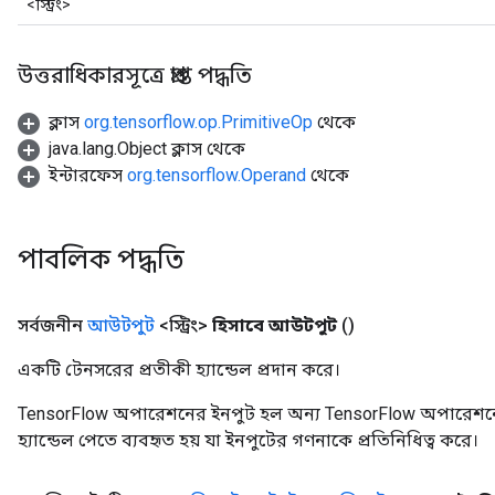
<স্ট্রিং>
উত্তরাধিকারসূত্রে প্রাপ্ত পদ্ধতি
ক্লাস
org.tensorflow.op.PrimitiveOp
থেকে
java.lang.Object ক্লাস থেকে
ইন্টারফেস
org.tensorflow.Operand
থেকে
পাবলিক পদ্ধতি
সর্বজনীন
আউটপুট
<স্ট্রিং>
হিসাবে আউটপুট
()
একটি টেনসরের প্রতীকী হ্যান্ডেল প্রদান করে।
TensorFlow অপারেশনের ইনপুট হল অন্য TensorFlow অপারেশনে
হ্যান্ডেল পেতে ব্যবহৃত হয় যা ইনপুটের গণনাকে প্রতিনিধিত্ব করে।