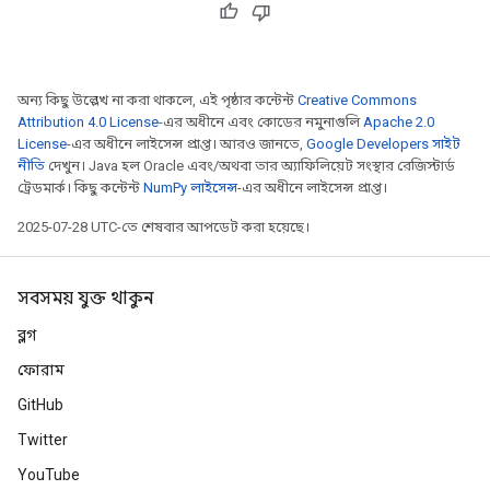
rs
অন্য কিছু উল্লেখ না করা থাকলে, এই পৃষ্ঠার কন্টেন্ট
Creative Commons
mParameters
Attribution 4.0 License
-এর অধীনে এবং কোডের নমুনাগুলি
Apache 2.0
License
-এর অধীনে লাইসেন্স প্রাপ্ত। আরও জানতে,
Google Developers সাইট
rs
নীতি
দেখুন। Java হল Oracle এবং/অথবা তার অ্যাফিলিয়েট সংস্থার রেজিস্টার্ড
Parameters
ট্রেডমার্ক। কিছু কন্টেন্ট
NumPy লাইসেন্স
-এর অধীনে লাইসেন্স প্রাপ্ত।
rParameters
2025-07-28 UTC-তে শেষবার আপডেট করা হয়েছে।
Parameters
ters
সবসময় যুক্ত থাকুন
arameters
meters
ব্লগ
rs
ফোরাম
tDescentParameters
GitHub
Twitter
YouTube