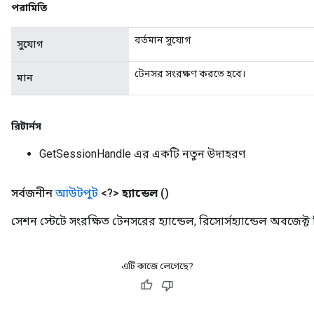
পরামিতি
বর্তমান সুযোগ
সুযোগ
rs
টেনসর সংরক্ষণ করতে হবে।
মান
mParameters
rs
Parameters
রিটার্নস
rParameters
GetSessionHandle এর একটি নতুন উদাহরণ
Parameters
ters
সর্বজনীন
আউটপুট
<?>
হ্যান্ডেল
()
arameters
meters
সেশন স্টেটে সংরক্ষিত টেনসরের হ্যান্ডেল, রিসোর্সহ্যান্ডেল অবজেক্ট
rs
tDescentParameters
এটি কাজে লেগেছে?