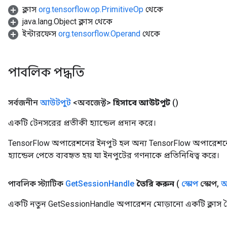
ক্লাস
org.tensorflow.op.PrimitiveOp
থেকে
java.lang.Object ক্লাস থেকে
ইন্টারফেস
org.tensorflow.Operand
থেকে
পাবলিক পদ্ধতি
সর্বজনীন
আউটপুট
<অবজেক্ট>
হিসাবে আউটপুট
()
একটি টেনসরের প্রতীকী হ্যান্ডেল প্রদান করে।
TensorFlow অপারেশনের ইনপুট হল অন্য TensorFlow অপারেশনে
হ্যান্ডেল পেতে ব্যবহৃত হয় যা ইনপুটের গণনাকে প্রতিনিধিত্ব করে।
পাবলিক স্ট্যাটিক
Get
Session
Handle
তৈরি করুন
(
স্কোপ
স্কোপ
,
অ
একটি নতুন GetSessionHandle অপারেশন মোড়ানো একটি ক্লাস ত