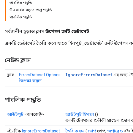
পাবলিক পদ্ধতি
উত্তরাধিকারসূত্রে প্রাপ্ত পদ্ধতি
পাবলিক পদ্ধতি
সর্বজনীন চূড়ান্ত ক্লাস
উপেক্ষা ত্রুটি ডেটাসেট
একটি ডেটাসেট তৈরি করে যাতে `ইনপুট_ডেটাসেট` ত্রুটি উপেক্ষা 
নেস্টেড ক্লাস
Ignore
Errors
Dataset
ক্লাস
ErrorsDataset.Options
এর জন্য ঐচ্
উপেক্ষা করুন
পাবলিক পদ্ধতি
আউটপুট
<অবজেক্ট>
আউটপুট হিসাবে
()
একটি টেনসরের প্রতীকী হ্যান্ডেল প্রদান 
স্ট্যাটিক
IgnoreErrorsDataset
তৈরি করুন
(
স্কোপ
স্কোপ,
অপারেন্ড
<?> 