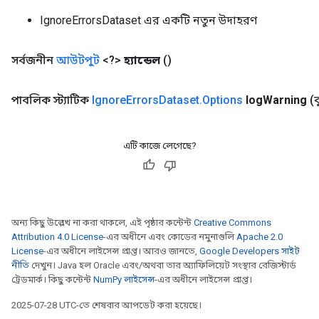
IgnoreErrorsDataset এর একটি নতুন উদাহরণ
সর্বজনীন
আউটপুট
<?>
হ্যান্ডেল
()
পাবলিক স্ট্যাটিক
Ignore
Errors
Dataset
.
Options
log
Warning
(ব
এটি কাজে লেগেছে?
অন্য কিছু উল্লেখ না করা থাকলে, এই পৃষ্ঠার কন্টেন্ট
Creative Commons
Attribution 4.0 License
-এর অধীনে এবং কোডের নমুনাগুলি
Apache 2.0
License
-এর অধীনে লাইসেন্স প্রাপ্ত। আরও জানতে,
Google Developers সাইট
নীতি
দেখুন। Java হল Oracle এবং/অথবা তার অ্যাফিলিয়েট সংস্থার রেজিস্টার্ড
ট্রেডমার্ক। কিছু কন্টেন্ট
NumPy লাইসেন্স
-এর অধীনে লাইসেন্স প্রাপ্ত।
2025-07-28 UTC-তে শেষবার আপডেট করা হয়েছে।