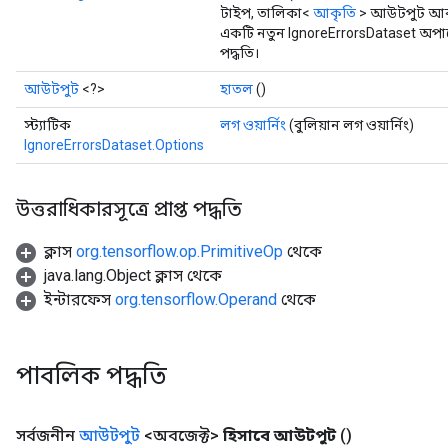
টাইপ, তালিকা<
আকৃতি
> আউটপুট আ
একটি নতুন IgnoreErrorsDataset অপা
পদ্ধতি।
আউটপুট
<?>
হাতল
()
স্ট্যাটিক
লগ ওয়ার্নিং
(বুলিয়ান লগ ওয়ার্নিং)
IgnoreErrorsDataset.Options
উত্তরাধিকারসূত্রে প্রাপ্ত পদ্ধতি
ক্লাস
org.tensorflow.op.PrimitiveOp
থেকে
java.lang.Object ক্লাস থেকে
ইন্টারফেস
org.tensorflow.Operand
থেকে
rs
পাবলিক পদ্ধতি
mParameters
rs
সর্বজনীন
আউটপুট
<অবজেক্ট>
হিসাবে আউটপুট
()
Parameters