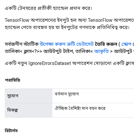
একটি টেনসরের প্রতীকী হ্যান্ডেল প্রদান করে।
rParameters
Parameters
TensorFlow অপারেশনের ইনপুট হল অন্য TensorFlow অপারেশনে
ters
হ্যান্ডেল পেতে ব্যবহৃত হয় যা ইনপুটের গণনাকে প্রতিনিধিত্ব করে।
arameters
meters
সর্বজনীন স্ট্যাটিক
উপেক্ষা করুন ত্রুটি ডেটাসেট
তৈরি করুন
(
স্কোপ
স
rs
তালিকা< ক্লাস<?>> আউটপুট টাইপ
,
তালিকা<
আকৃতি
> আউটপুট
tDescentParameters
একটি নতুন IgnoreErrorsDataset অপারেশন মোড়ানো একটি ক্লাস
পরামিতি
বর্তমান সুযোগ
সুযোগ
ঐচ্ছিক বৈশিষ্ট্য মান বহন করে
বিকল্প
রিটার্নস