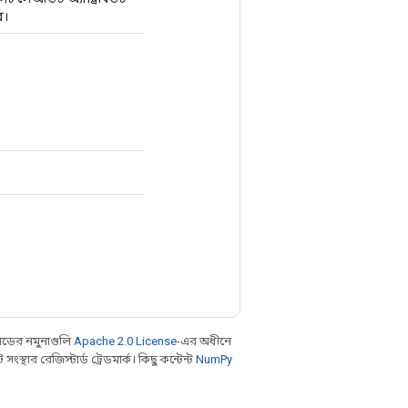
ে।
ডের নমুনাগুলি
Apache 2.0 License
-এর অধীনে
থার রেজিস্টার্ড ট্রেডমার্ক। কিছু কন্টেন্ট
NumPy