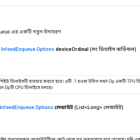
ueue এর একটি নতুন উদাহরণ
ক
Infeed
Enqueue
.
Options
device
Ordinal
(লং ডিভাইস অর্ডিনাল)
পিইউ ডিভাইসটি ব্যবহার করতে হবে। এটি -1 হওয়া উচিত যখন Op একটি TPU ড
ন Opটি CPU ডিভাইসে চলছে।
Infeed
Enqueue
.
Options
লেআউট
(List<Long> লেআউট)
ক্টর অনুরোধকৃত লেআউটটিকে ছোট থেকে বড় ক্রমানুসারে ধরে রেখেছে। যদি এক