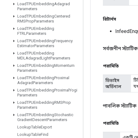
Load
TPUEmbedding
Adagrad
Parameters
Load
TPUEmbedding
Centered
রিটার্নস
RMSProp
Parameters
Load
TPUEmbedding
InfeedEnq
FTRLParameters
Load
TPUEmbedding
Frequency
Estimator
Parameters
সর্বজনীন স্ট্যাটি
Load
TPUEmbedding
MDLAdagrad
Light
Parameters
Load
TPUEmbedding
Momentum
পরামিতি
Parameters
Load
TPUEmbedding
Proximal
টি
ডিভাইস
Adagrad
Parameters
যখ
অর্ডিনাল
Load
TPUEmbedding
Proximal
Yogi
Parameters
Load
TPUEmbedding
RMSProp
পাবলিক স্ট্যাটিক
Parameters
Load
TPUEmbedding
Stochastic
Gradient
Descent
Parameters
পরামিতি
Lookup
Table
Export
Lookup
Table
Find
একটি ভে