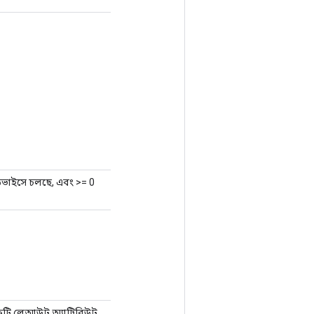
িভাইসে চলছে, এবং >= 0
টি লেআউট অ্যাট্রিবিউট