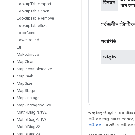
বিন্যাস
Lookup
Table
Import
পাস করা
Lookup
Table
Insert
Lookup
Table
Remove
সর্বজনীন স্ট্যাটি
Lookup
Table
Size
Loop
Cond
Lower
Bound
পরামিতি
Lu
Make
Unique
আকৃতি
Map
Clear
Map
Incomplete
Size
Map
Peek
Map
Size
Map
Stage
Map
Unstage
Map
Unstage
No
Key
Matrix
Diag
Part
V2
অন্য কিছু উল্লেখ না করা থাকলে,
লাইসেন্স প্রাপ্ত। আরও জানতে
Matrix
Diag
Part
V3
লাইসেন্স
-এর অধীনে লাইসেন্স প্র
Matrix
Diag
V2
Matrix
Diag
V3