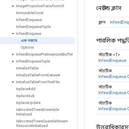
Image
Projective
Transform
V3
নেস্টেড ক্লাস
Immutable
Const
Infeed
Dequeue
ক্লাস
InfeedEnq
Infeed
Dequeue
Tuple
Infeed
Enqueue
পাবলিক পদ্ধত
এক নজরে
Options
Infeed
Enqueue
Prelinearized
Buffer
স্ট্যাটিক <T>
InfeedEnqueue
Infeed
Enqueue
Tuple
Initialize
Table
স্ট্যাটিক
Initialize
Table
From
Dataset
InfeedEnqueue.
Initialize
Table
From
Text
File
স্ট্যাটিক
Inplace
Add
InfeedEnqueue.
Inplace
Sub
Inplace
Update
স্ট্যাটিক
InfeedEnqueue.
Is
Boosted
Trees
Ensemble
Initialized
Is
Boosted
Trees
Quantile
Stream
Resource
Initialized
উত্তরাধিকারসূত্র