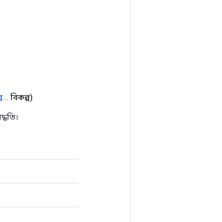
প
.
.
.
বিকল্প)
্ধতি।