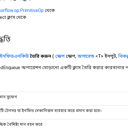
sorflow.op.PrimitiveOp
থেকে
ect ক্লাস থেকে
্ধতি
ইনফিডএনকিউ
তৈরি করুন
(
স্কোপ
স্কোপ
,
অপারেন্ড
<T> ইনপুট
,
বিকল্
edEnqueue অপারেশন মোড়ানো একটি ক্লাস তৈরি করার কারখানার পদ
তমান সুযোগ
ি টেনসর যা ইনফিড মেকানিজম ব্যবহার করে প্রদান করা হবে।
ছিক বৈশিষ্ট্য মান বহন করে