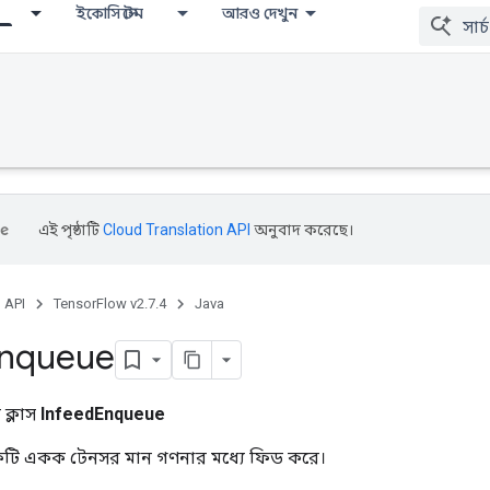
ইকোসিস্টেম
আরও দেখুন
এই পৃষ্ঠাটি
Cloud Translation API
অনুবাদ করেছে।
, API
TensorFlow v2.7.4
Java
nqueue
ক্লাস
InfeedEnqueue
টি একক টেনসর মান গণনার মধ্যে ফিড করে।