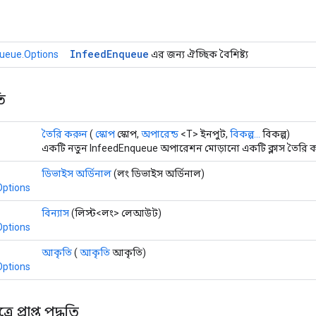
Infeed
Enqueue
ueue.Options
এর জন্য ঐচ্ছিক বৈশিষ্ট্য
ি
তৈরি করুন
(
স্কোপ
স্কোপ,
অপারেন্ড
<T> ইনপুট,
বিকল্প...
বিকল্প)
একটি নতুন InfeedEnqueue অপারেশন মোড়ানো একটি ক্লাস তৈরি ক
ডিভাইস অর্ডিনাল
(লং ডিভাইস অর্ডিনাল)
Options
বিন্যাস
(লিস্ট<লং> লেআউট)
Options
আকৃতি
(
আকৃতি
আকৃতি)
Options
ে প্রাপ্ত পদ্ধতি