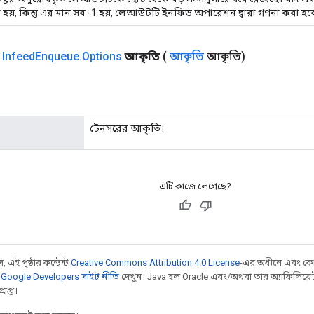
 হয়, কিন্তু এর মান সব -1 হয়, লেআউটটি ইনফিড অপারেশন দ্বারা গণনা করা হব
ক
Infeed
Enqueue
.
Options
আকৃতি
(
আকৃতি
আকৃতি)
টেনসরের আকৃতি।
এটি কাজে লেগেছে?
 এই পৃষ্ঠার কন্টেন্ট
Creative Commons Attribution 4.0 License
-এর অধীনে এবং কো
,
Google Developers সাইট নীতি
দেখুন। Java হল Oracle এবং/অথবা তার অ্যাফিলিয়েট সংস্
াপ্ত।