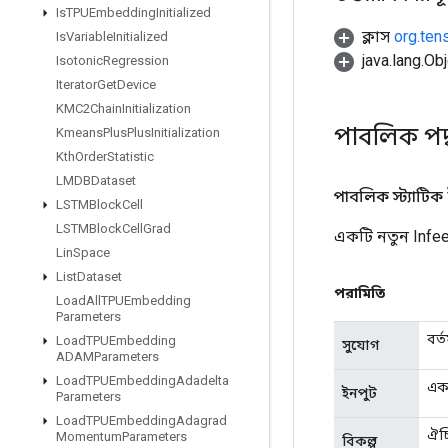
Is
TPUEmbedding
Initialized
ক্লাস
org.ten
Is
Variable
Initialized
java.lang.Obj
Isotonic
Regression
Iterator
Get
Device
KMC2Chain
Initialization
পাবলিক পদ
Kmeans
Plus
Plus
Initialization
Kth
Order
Statistic
LMDBDataset
পাবলিক স্ট্যাটিক
LSTMBlock
Cell
LSTMBlock
Cell
Grad
একটি নতুন Infe
Lin
Space
List
Dataset
পরামিতি
Load
All
TPUEmbedding
Parameters
বর্
Load
TPUEmbedding
সুযোগ
ADAMParameters
Load
TPUEmbedding
Adadelta
একট
ইনপুট
Parameters
Load
TPUEmbedding
Adagrad
ঐচ্
Momentum
Parameters
বিকল্প