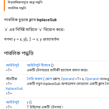
উত্তরাধিকারসূত্রে প্রাপ্ত পদ্ধতি
পাবলিক পদ্ধতি
পাবলিক চূড়ান্ত ক্লাস
InplaceSub
`x` এর নির্দিষ্ট সারিতে `v` বিয়োগ করে।
গণনা y = x; y[i, :] -= v; y প্রত্যাবর্তন
পাবলিক পদ্ধতি
আউটপুট
আউটপুট হিসাবে
()
<T>
একটি টেনসরের প্রতীকী হ্যান্ডেল প্রদান করে।
স্ট্যাটিক
তৈরি করুন
(
স্কোপ
স্কোপ,
Operand
<T> x,
Operand
<Integ
<T>
একটি নতুন InplaceSub অপারেশন মোড়ানো একটি ক্লাস তৈ
InplaceSub
<T>
আউটপুট
y
()
<T>
T টাইপের একটি 'টেনসর'।