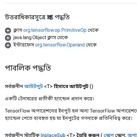
rs
উত্তরাধিকারসূত্রে প্রাপ্ত পদ্ধতি
mParameters
rs
ক্লাস
org.tensorflow.op.PrimitiveOp
থেকে
Parameters
java.lang.Object ক্লাস থেকে
ইন্টারফেস
org.tensorflow.Operand
থেকে
rParameters
Parameters
ters
পাবলিক পদ্ধতি
arameters
meters
rs
সর্বজনীন
আউটপুট
<T>
হিসাবে আউটপুট
()
tDescentParameters
একটি টেনসরের প্রতীকী হ্যান্ডেল প্রদান করে।
TensorFlow অপারেশনের ইনপুট হল অন্য TensorFlow অপারেশনে
হ্যান্ডেল পেতে ব্যবহৃত হয় যা ইনপুটের গণনাকে প্রতিনিধিত্ব করে।
সর্বজনীন স্ট্যাটিক
Inplace
Sub
<T>
তৈরি করুন
(
স্কোপ
স্কোপ
,
অপার