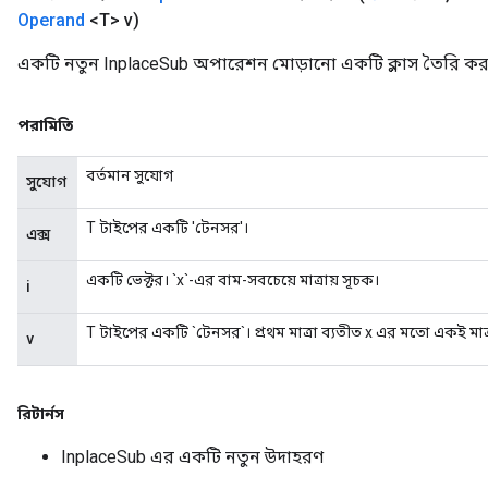
Operand
<T> v)
একটি নতুন InplaceSub অপারেশন মোড়ানো একটি ক্লাস তৈরি কর
পরামিতি
বর্তমান সুযোগ
সুযোগ
T টাইপের একটি 'টেনসর'।
এক্স
একটি ভেক্টর। `x`-এর বাম-সবচেয়ে মাত্রায় সূচক।
i
T টাইপের একটি `টেনসর`। প্রথম মাত্রা ব্যতীত x এর মতো একই মা
v
রিটার্নস
InplaceSub এর একটি নতুন উদাহরণ