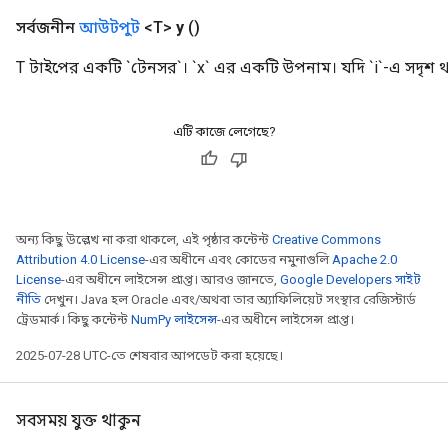
সর্বজনীন
আউটপুট
<T>
y
()
T টাইপের একটি `টেনসর`। `x` এর একটি উপনাম। যদি `i`-এ সদৃশ থা
এটি কাজে লেগেছে?
অন্য কিছু উল্লেখ না করা থাকলে, এই পৃষ্ঠার কন্টেন্ট
Creative Commons
Attribution 4.0 License
-এর অধীনে এবং কোডের নমুনাগুলি
Apache 2.0
License
-এর অধীনে লাইসেন্স প্রাপ্ত। আরও জানতে,
Google Developers সাইট
নীতি
দেখুন। Java হল Oracle এবং/অথবা তার অ্যাফিলিয়েট সংস্থার রেজিস্টার্ড
ট্রেডমার্ক। কিছু কন্টেন্ট
NumPy লাইসেন্স
-এর অধীনে লাইসেন্স প্রাপ্ত।
2025-07-28 UTC-তে শেষবার আপডেট করা হয়েছে।
সবসময় যুক্ত থাকুন