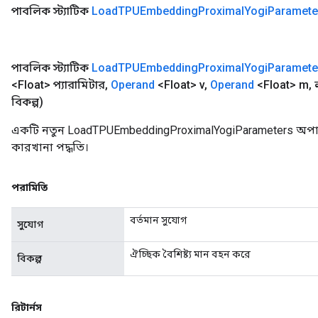
পাবলিক স্ট্যাটিক
Load
TPUEmbedding
Proximal
Yogi
Paramete
পাবলিক স্ট্যাটিক
Load
TPUEmbedding
Proximal
Yogi
Paramete
<Float> প্যারামিটার
,
Operand
<Float> v
,
Operand
<Float> m
,
বিকল্প)
একটি নতুন LoadTPUEmbeddingProximalYogiParameters অপার
কারখানা পদ্ধতি।
পরামিতি
বর্তমান সুযোগ
সুযোগ
ঐচ্ছিক বৈশিষ্ট্য মান বহন করে
বিকল্প
রিটার্নস