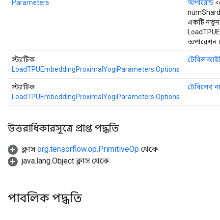
Parameters
অপারেন্ড
<
numShards
একটি নতুন
LoadTPUE
অপারেশন মো
স্ট্যাটিক
টেবিলআই
LoadTPUEmbeddingProximalYogiParameters.Options
স্ট্যাটিক
টেবিলের ন
LoadTPUEmbeddingProximalYogiParameters.Options
উত্তরাধিকারসূত্রে প্রাপ্ত পদ্ধতি
ক্লাস
org.tensorflow.op.PrimitiveOp
থেকে
java.lang.Object ক্লাস থেকে
পাবলিক পদ্ধতি