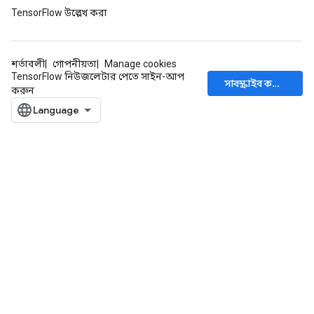
ize
TensorFlow উল্লেখ করা
AndReluAndRequantize
u
uAndRequantize
শর্তাবলী
গোপনীয়তা
Manage cookies
TensorFlow নিউজলেটার পেতে সাইন-আপ
সাবস্ক্রাইব করুন
করুন
AndRelu
AndReluAndRequantize
ize
Requantize
ize