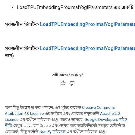
LoadTPUEmbeddingProximalYogiParameters এর একটি 
সর্বজনীন স্ট্যাটিক
Load
TPUEmbedding
Proximal
Yogi
Paramet
সর্বজনীন স্ট্যাটিক
Load
TPUEmbedding
Proximal
Yogi
Paramet
নাম)
এটি কাজে লেগেছে?
অন্য কিছু উল্লেখ না করা থাকলে, এই পৃষ্ঠার কন্টেন্ট
Creative Commons
Attribution 4.0 License
-এর অধীনে এবং কোডের নমুনাগুলি
Apache 2.0
License
-এর অধীনে লাইসেন্স প্রাপ্ত। আরও জানতে,
Google Developers সাইট
নীতি
দেখুন। Java হল Oracle এবং/অথবা তার অ্যাফিলিয়েট সংস্থার রেজিস্টার্ড
ট্রেডমার্ক। কিছু কন্টেন্ট
NumPy লাইসেন্স
-এর অধীনে লাইসেন্স প্রাপ্ত।