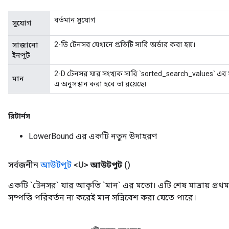
বর্তমান সুযোগ
সুযোগ
ize
2-ডি টেনসর যেখানে প্রতিটি সারি অর্ডার করা হয়।
সাজানো
ইনপুট
2-D টেনসর যার সংখ্যক সারি `sorted_search_values` এর
মান
এ অনুসন্ধান করা হবে তা রয়েছে৷
Requantize
ize
AndReluAndRequantize
রিটার্নস
u
LowerBound এর একটি নতুন উদাহরণ
uAndRequantize
সর্বজনীন
আউটপুট
<U>
আউটপুট
()
AndRelu
একটি `টেনসর` যার আকৃতি `মান` এর মতো। এটি শেষ মাত্রায় প্রথম 
AndReluAndRequantize
সম্পত্তি পরিবর্তন না করেই মান সন্নিবেশ করা যেতে পারে।
ize