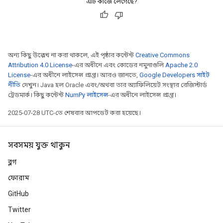
এটি কাজে লেগেছে?
Requantize
ize
অন্য কিছু উল্লেখ না করা থাকলে, এই পৃষ্ঠার কন্টেন্ট
Creative Commons
Attribution 4.0 License
-এর অধীনে এবং কোডের নমুনাগুলি
Apache 2.0
License
-এর অধীনে লাইসেন্স প্রাপ্ত। আরও জানতে,
Google Developers সাইট
নীতি
দেখুন। Java হল Oracle এবং/অথবা তার অ্যাফিলিয়েট সংস্থার রেজিস্টার্ড
ট্রেডমার্ক। কিছু কন্টেন্ট
NumPy লাইসেন্স
-এর অধীনে লাইসেন্স প্রাপ্ত।
2025-07-28 UTC-তে শেষবার আপডেট করা হয়েছে।
সবসময় যুক্ত থাকুন
ব্লগ
ফোরাম
GitHub
Twitter