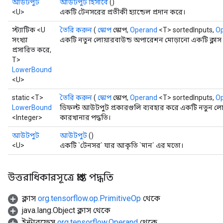
আউটপুট
আউটপুট হিসাবে
()
<U>
একটি টেনসরের প্রতীকী হ্যান্ডেল প্রদান করে।
স্ট্যাটিক <U
তৈরি করুন
(
স্কোপ
স্কোপ,
Operand
<T> sortedInputs,
O
সংখ্যা
একটি নতুন লোয়ারবাউন্ড অপারেশন মোড়ানো একটি ক্লাস
প্রসারিত করে,
T>
LowerBound
<U>
static <T>
তৈরি করুন
(
স্কোপ
স্কোপ,
Operand
<T> sortedInputs,
O
LowerBound
ডিফল্ট আউটপুট প্রকারগুলি ব্যবহার করে একটি নতুন লো
<Integer>
কারখানার পদ্ধতি।
আউটপুট
আউটপুট
()
<U>
একটি `টেনসর` যার আকৃতি `মান` এর মতো।
উত্তরাধিকারসূত্রে প্রাপ্ত পদ্ধতি
ক্লাস
org.tensorflow.op.PrimitiveOp
থেকে
java.lang.Object ক্লাস থেকে
ইন্টারফেস
org.tensorflow.Operand
থেকে