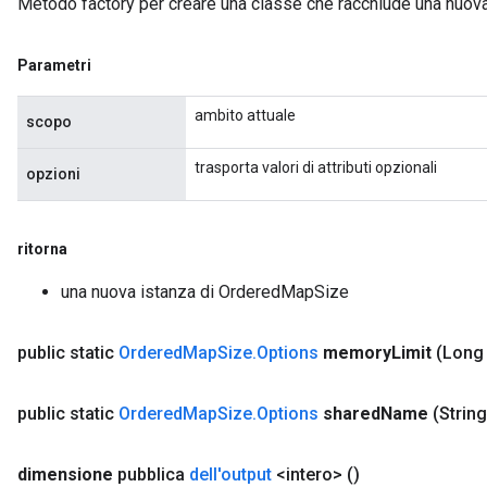
Metodo factory per creare una classe che racchiude una nuo
Parametri
ambito attuale
scopo
trasporta valori di attributi opzionali
opzioni
ritorna
una nuova istanza di OrderedMapSize
public static
Ordered
Map
Size
.
Options
memory
Limit
(Long
public static
Ordered
Map
Size
.
Options
shared
Name
(Strin
dimensione
pubblica
dell'output
<intero>
()