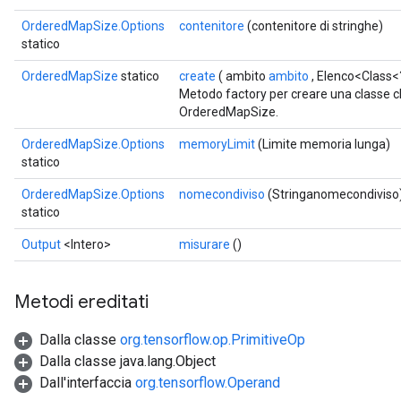
OrderedMapSize.Options
contenitore
(contenitore di stringhe)
statico
OrderedMapSize
statico
create
( ambito
ambito
, Elenco<Class<
Metodo factory per creare una classe 
OrderedMapSize.
OrderedMapSize.Options
memoryLimit
(Limite memoria lunga)
statico
OrderedMapSize.Options
nomecondiviso
(Stringanomecondiviso
statico
ize
Output
<Intero>
misurare
()
Metodi ereditati
Dalla classe
org.tensorflow.op.PrimitiveOp
Requantize
Dalla classe java.lang.Object
ize
Dall'interfaccia
org.tensorflow.Operand
AndReluAndRequantize