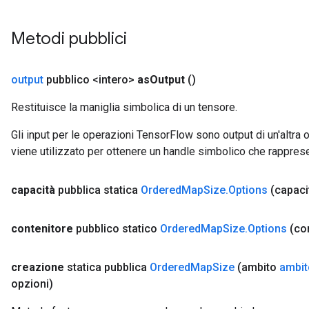
u
uAndRequantize
Metodi pubblici
AndRelu
output
pubblico <intero>
as
Output
()
AndReluAndRequantize
Restituisce la maniglia simbolica di un tensore.
ize
Gli input per le operazioni TensorFlow sono output di un'alt
viene utilizzato per ottenere un handle simbolico che rappresent
Requantize
ize
capacità
pubblica statica
Ordered
Map
Size
.
Options
(capaci
contenitore
pubblico statico
Ordered
Map
Size
.
Options
(co
creazione
statica pubblica
Ordered
Map
Size
(ambito
ambit
opzioni)