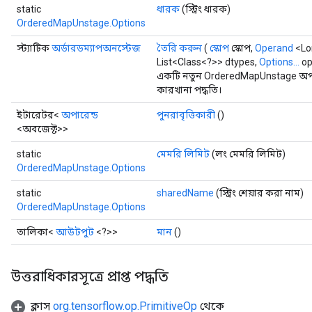
static
ধারক
(স্ট্রিং ধারক)
OrderedMapUnstage.Options
স্ট্যাটিক
অর্ডারডম্যাপঅনস্টেজ
তৈরি করুন
(
স্কোপ
স্কোপ,
Operand
<Lo
List<Class<?>> dtypes,
Options...
op
একটি নতুন OrderedMapUnstage অপা
কারখানা পদ্ধতি।
ইটারেটর<
অপারেন্ড
পুনরাবৃত্তিকারী
()
<অবজেক্ট>>
static
মেমরি লিমিট
(লং মেমরি লিমিট)
ize
OrderedMapUnstage.Options
static
sharedName
(স্ট্রিং শেয়ার করা নাম)
OrderedMapUnstage.Options
তালিকা<
আউটপুট
<?>>
মান
()
Requantize
ize
AndReluAndRequantize
উত্তরাধিকারসূত্রে প্রাপ্ত পদ্ধতি
u
ক্লাস
org.tensorflow.op.PrimitiveOp
থেকে
uAndRequantize