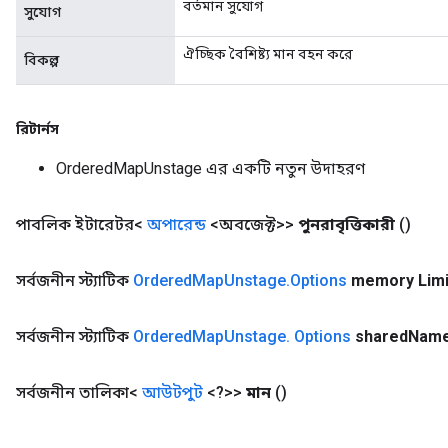
বর্তমান সুযোগ
সুযোগ
ঐচ্ছিক বৈশিষ্ট্য মান বহন করে
বিকল্প
রিটার্নস
OrderedMapUnstage এর একটি নতুন উদাহরণ
পাবলিক ইটারেটর<
অপারেন্ড
<অবজেক্ট>>
পুনরাবৃত্তিকারী
()
সর্বজনীন স্ট্যাটিক
Ordered
Map
Unstage
.
Options
memory Limi
সর্বজনীন স্ট্যাটিক
Ordered
Map
Unstage
.
Options
shared
Nam
সর্বজনীন তালিকা<
আউটপুট
<?>>
মান
()