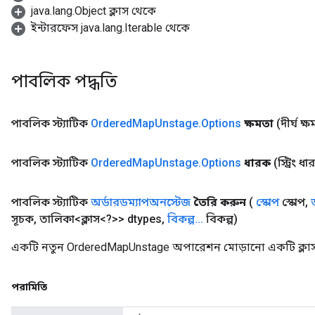
java.lang.Object ক্লাস থেকে
ইন্টারফেস java.lang.Iterable থেকে
AndRelu
AndReluAndRequantize
পাবলিক পদ্ধতি
ize
পাবলিক স্ট্যাটিক
Ordered
Map
Unstage
.
Options
ক্ষমতা
(দীর্ঘ ক্
Requantize
ize
পাবলিক স্ট্যাটিক
Ordered
Map
Unstage
.
Options
ধারক
(স্ট্রিং ধ
পাবলিক স্ট্যাটিক
অর্ডারডম্যাপঅনস্টেজ
তৈরি করুন
(
স্কোপ
স্কোপ
,
সূচক
,
তালিকা<ক্লাস<?>> dtypes
,
বিকল্প
.
.
.
বিকল্প)
একটি নতুন OrderedMapUnstage অপারেশন মোড়ানো একটি ক্লাস
পরামিতি