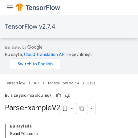
TensorFlow v2.7.4
Bu sayfa,
Cloud Translation API
ile çevrilmiştir.
TensorFlow
API
TensorFlow v2.7.4
Java
Bu size yardımcı oldu mu?
Parse
Example
V2
Bu sayfada
Genel Yöntemler