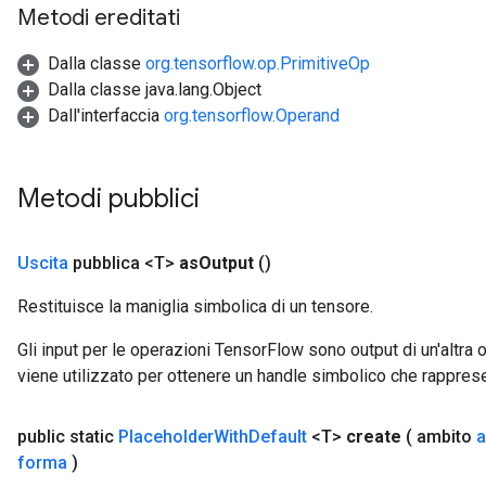
u
Metodi ereditati
uAndRequantize
Dalla classe
org.tensorflow.op.PrimitiveOp
Dalla classe java.lang.Object
AndRelu
Dall'interfaccia
org.tensorflow.Operand
AndReluAndRequantize
ize
Metodi pubblici
Requantize
Uscita
pubblica <T>
as
Output
()
ize
Restituisce la maniglia simbolica di un tensore.
Gli input per le operazioni TensorFlow sono output di un'alt
viene utilizzato per ottenere un handle simbolico che rappresent
public static
Placeholder
With
Default
<T>
create
( ambito
a
forma
)