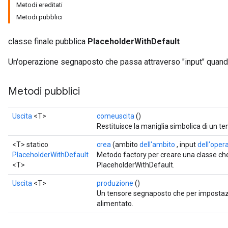
Metodi ereditati
Metodi pubblici
classe finale pubblica
PlaceholderWithDefault
Un'operazione segnaposto che passa attraverso "input" quando
Metodi pubblici
Uscita
<T>
comeuscita
()
Restituisce la maniglia simbolica di un te
ize
<T> statico
crea
(ambito
dell'ambito
, input
dell'oper
PlaceholderWithDefault
Metodo factory per creare una classe c
<T>
PlaceholderWithDefault.
Uscita
<T>
produzione
()
Un tensore segnaposto che per impostazi
Requantize
alimentato.
ize
AndReluAndRequantize