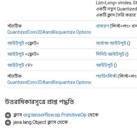
List<Long> strides, S
একটি নতুন Quantize
একটি ক্লাস তৈরি করার 
স্ট্যাটিক
প্রসারণ
(লিস্ট<লং> প্র
QuantizedConv2DAandRequantize.Options
আউটপুট
<ফ্লোট>
সর্বোচ্চ আউটপুট
()
আউটপুট
<ফ্লোট>
মিনিট আউটপুট
()
আউটপুট
<V>
আউটপুট
()
স্ট্যাটিক
প্যাডিংলিস্ট
(লিস্ট<লং>
QuantizedConv2DAandRequantize.Options
উত্তরাধিকারসূত্রে প্রাপ্ত পদ্ধতি
ক্লাস
org.tensorflow.op.PrimitiveOp
থেকে
java.lang.Object ক্লাস থেকে