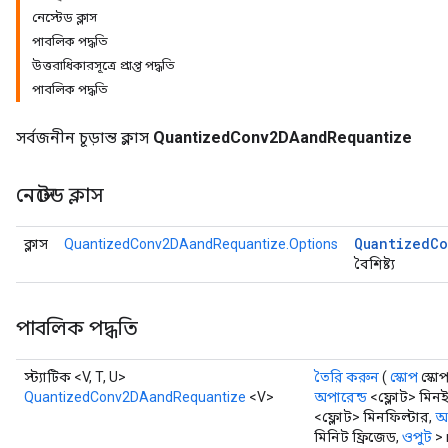
নেস্টেড ক্লাস
পাবলিক পদ্ধতি
উত্তরাধিকারসূত্রে প্রাপ্ত পদ্ধতি
পাবলিক পদ্ধতি
Requantize
সর্বজনীন চূড়ান্ত ক্লাস
QuantizedConv2DAandRequantize
ize
AndReluAndRequantize
নেস্টেড ক্লাস
u
uAndRequantize
Quantized
Co
ক্লাস
QuantizedConv2DAandRequantize.Options
বৈশিষ্ট্য
AndRelu
AndReluAndRequantize
পাবলিক পদ্ধতি
ize
স্ট্যাটিক <V, T, U>
তৈরি করুন
(
স্কোপ
স্কো
QuantizedConv2DAandRequantize
<V>
অপারেন্ড
<ফ্লোট> মিন
Requantize
<ফ্লোট> মিনফিল্টার,
অ
ize
মিনিট ফ্রিজেড,
ওপুট
> 