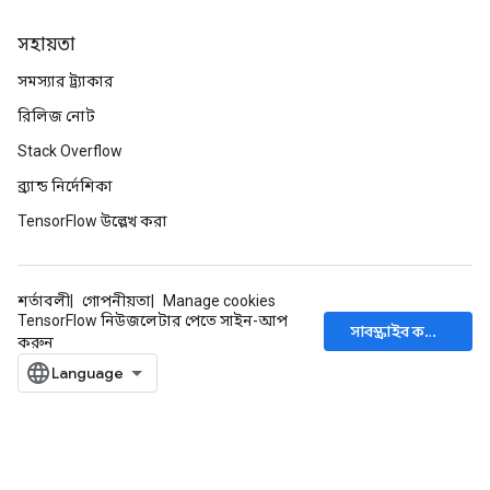
ntumParameters
সহায়তা
ters
ropParameters
সমস্যার ট্র্যাকার
s
রিলিজ নোট
atorParameters
Stack Overflow
ghtParameters
meters
ব্র্যান্ড নির্দেশিকা
adParameters
TensorFlow উল্লেখ করা
rameters
eters
ientDescentParameters
শর্তাবলী
গোপনীয়তা
Manage cookies
TensorFlow নিউজলেটার পেতে সাইন-আপ
সাবস্ক্রাইব করুন
করুন