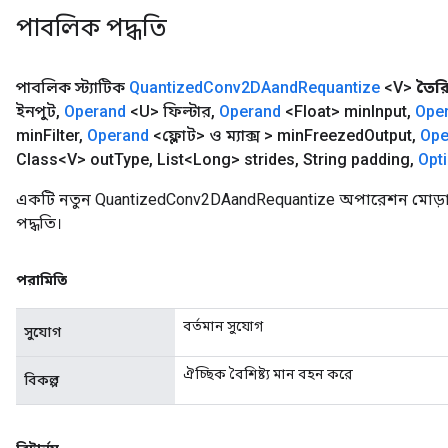
পাবলিক পদ্ধতি
পাবলিক স্ট্যাটিক
Quantized
Conv2DAand
Requantize
<V>
তৈর
ইনপুট
,
Operand
<U> ফিল্টার
,
Operand
<Float> min
Input
,
Ope
min
Filter
,
Operand
<ফ্লোট> ও ম্যাক্স > min
Freezed
Output
,
Ope
Class<V> out
Type
,
List<Long> strides
,
String padding
,
Opt
একটি নতুন QuantizedConv2DAandRequantize অপারেশন মোড়া
পদ্ধতি।
পরামিতি
বর্তমান সুযোগ
সুযোগ
ঐচ্ছিক বৈশিষ্ট্য মান বহন করে
বিকল্প