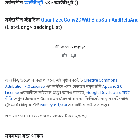
সর্বজনীন
আউটপুট
<X>
আউটপুট
()
সর্বজনীন স্ট্যাটিক
Quantized
Conv2DWith
Bias
Sum
And
Relu
An
(List<Long> padding
List)
m
এটি কাজে লেগেছে?
rs
eters
অন্য কিছু উল্লেখ না করা থাকলে, এই পৃষ্ঠার কন্টেন্ট
Creative Commons
ntumParameters
Attribution 4.0 License
-এর অধীনে এবং কোডের নমুনাগুলি
Apache 2.0
License
-এর অধীনে লাইসেন্স প্রাপ্ত। আরও জানতে,
Google Developers সাইট
ters
নীতি
দেখুন। Java হল Oracle এবং/অথবা তার অ্যাফিলিয়েট সংস্থার রেজিস্টার্ড
ropParameters
ট্রেডমার্ক। কিছু কন্টেন্ট
NumPy লাইসেন্স
-এর অধীনে লাইসেন্স প্রাপ্ত।
s
atorParameters
2025-07-28 UTC-তে শেষবার আপডেট করা হয়েছে।
ghtParameters
meters
সবসময় যুক্ত থাকুন
adParameters