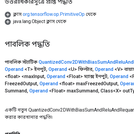
উত্তরাধিকারসূত্রে প্রাপ্ত পদ্ধতি
ক্লাস
org.tensorflow.op.PrimitiveOp
থেকে
java.lang.Object ক্লাস থেকে
পাবলিক পদ্ধতি
পাবলিক স্ট্যাটিক
Quantized
Conv2DWith
Bias
Sum
And
Relu
And
Operand
<T> ইনপুট
,
Operand
<U> ফিল্টার
,
Operand
<V> বায়া
<float> <max
Input
,
Operand
<Float> ম্যাক্স ইনপুট
,
Operand
<F
Freezed
Output
,
Operand
<float> max
Freezed
Output
,
Opera
Summand
,
Operand
<Float> max
Summand
,
Class<X> out
T
একটি নতুন QuantizedConv2DWithBiasSumAndReluAndRequant
করার কারখানার পদ্ধতি৷