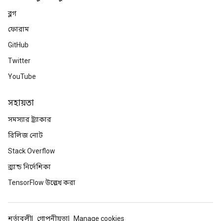
rameters
ব্লগ
eters
ফোরাম
ientDescentParameters
GitHub
Twitter
YouTube
সহায়তা
সমস্যার ট্র্যাকার
রিলিজ নোট
Stack Overflow
ব্র্যান্ড নির্দেশিকা
TensorFlow উল্লেখ করা
শর্তাবলী
গোপনীয়তা
Manage cookies