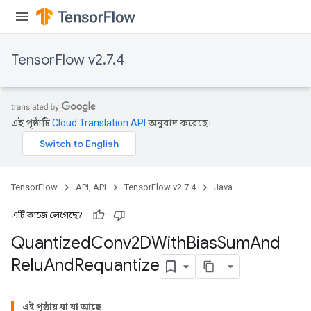
TensorFlow v2.7.4
এই পৃষ্ঠাটি
Cloud Translation API
অনুবাদ করেছে।
ize
TensorFlow
API, API
TensorFlow v2.7.4
Java
এটি কাজে লেগেছে?
Requantize
Quantized
Conv2DWith
Bias
Sum
And
ize
Relu
And
Requantize
AndReluAndRequantize
u
uAndRequantize
এই পৃষ্ঠায় যা যা আছে