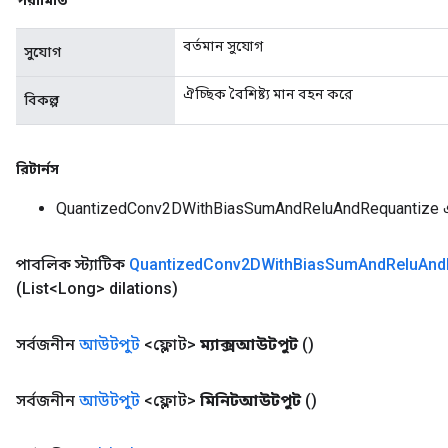
পরামিতি
বর্তমান সুযোগ
সুযোগ
ঐচ্ছিক বৈশিষ্ট্য মান বহন করে
বিকল্প
রিটার্নস
QuantizedConv2DWithBiasSumAndReluAndRequantize 
পাবলিক স্ট্যাটিক
Quantized
Conv2DWith
Bias
Sum
And
Relu
And
(List<Long> dilations)
সর্বজনীন
আউটপুট
<ফ্লোট>
ম্যাক্সআউটপুট
()
সর্বজনীন
আউটপুট
<ফ্লোট>
মিনিটআউটপুট
()