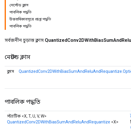
নেস্টেড ক্লাস
পাবলিক পদ্ধতি
উত্তরাধিকারসূত্রে প্রাপ্ত পদ্ধতি
পাবলিক পদ্ধতি
AndRelu
AndReluAndRequantize
সর্বজনীন চূড়ান্ত ক্লাস
QuantizedConv2DWithBiasSumAndRelu
ize
নেস্টেড ক্লাস
Requantize
ize
ক্লাস
QuantizedConv2DWithBiasSumAndReluAndRequantize.Opti
পাবলিক পদ্ধতি
স্ট্যাটিক <X, T, U, V, W>
QuantizedConv2DWithBiasSumAndReluAndRequantize
<X>