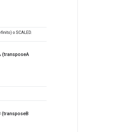
efinito) o SCALED.
A
(transpose
A
B
(transpose
B