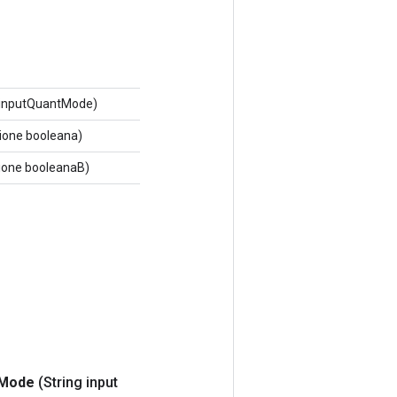
 inputQuantMode)
ione booleana)
ione booleanaB)
Mode
(String input