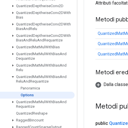
Attributi facolta
Quantized
Depthwise
Conv2D
Quantized
Depthwise
Conv2DWith
Bias
Metodi pubbl
Quantized
Depthwise
Conv2DWith
Bias
And
Relu
QuantizedMatMu
Quantized
Depthwise
Conv2DWith
Bias
And
Relu
And
Requantize
QuantizedMatMu
Quantized
Mat
Mul
With
Bias
QuantizedMatMu
Quantized
Mat
Mul
With
Bias
And
Dequantize
Quantized
Mat
Mul
With
Bias
And
Relu
Metodi eredi
Quantized
Mat
Mul
With
Bias
And
Relu
And
Requantize
Dalla classe
Panoramica
Options
Quantized
Mat
Mul
With
Bias
And
Metodi pu
Requantize
Quantized
Reshape
Ragged
Bincount
public
Quantize
Ragged
Count
Sparse
Output