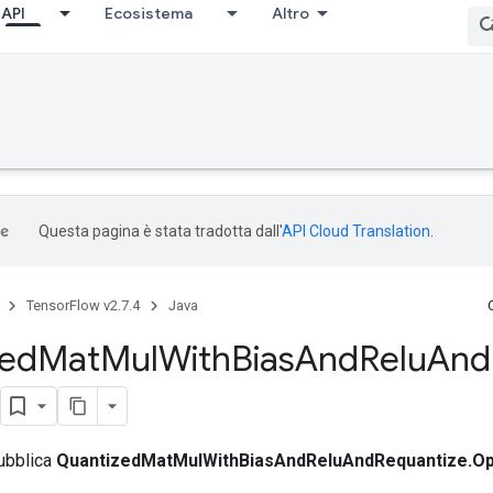
API
Ecosistema
Altro
Questa pagina è stata tradotta dall'
API Cloud Translation
.
TensorFlow v2.7.4
Java
zed
Mat
Mul
With
Bias
And
Relu
And
pubblica
QuantizedMatMulWithBiasAndReluAndRequantize.Op