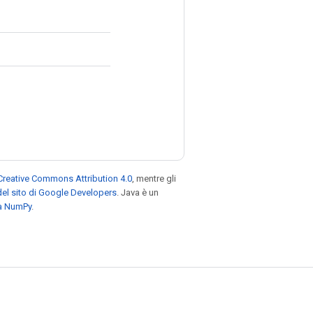
Creative Commons Attribution 4.0
, mentre gli
el sito di Google Developers
. Java è un
za NumPy
.