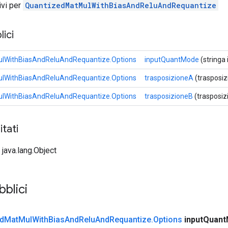
tivi per
QuantizedMatMulWithBiasAndReluAndRequantize
ici
lWithBiasAndReluAndRequantize.Options
inputQuantMode
(stringa
lWithBiasAndReluAndRequantize.Options
trasposizioneA
(trasposiz
lWithBiasAndReluAndRequantize.Options
trasposizioneB
(trasposiz
tati
 java.lang.Object
bblici
d
Mat
Mul
With
Bias
And
Relu
And
Requantize
.
Options
input
Quant