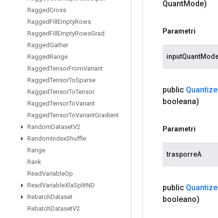
Quant
Mode)
Ragged
Cross
Ragged
Fill
Empty
Rows
Parametri
Ragged
Fill
Empty
Rows
Grad
Ragged
Gather
inputQuantMod
Ragged
Range
Ragged
Tensor
From
Variant
Ragged
Tensor
To
Sparse
public
Quantize
Ragged
Tensor
To
Tensor
booleana)
Ragged
Tensor
To
Variant
Ragged
Tensor
To
Variant
Gradient
Random
Dataset
V2
Parametri
Random
Index
Shuffle
Range
trasporreA
Rank
Read
Variable
Op
Read
Variable
Xla
Split
ND
public
Quantize
Rebatch
Dataset
booleano)
Rebatch
Dataset
V2