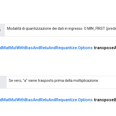
Modalità di quantizzazione dei dati in ingresso. O MIN_FIRST (pred
e
d
Mat
Mul
With
Bias
And
Relu
And
Requantize
.
Options
transpose
Se vero, "a" viene trasposto prima della moltiplicazione.
d
Mat
Mul
With
Bias
And
Relu
And
Requantize
.
Options
transpose