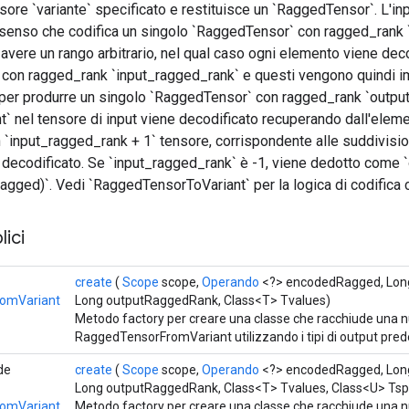
nsore `variante` specificato e restituisce un `RaggedTensor`. L'i
l senso che codifica un singolo `RaggedTensor` con ragged_rank 
vere un rango arbitrario, nel qual caso ogni elemento viene deco
con ragged_rank `input_ragged_rank` e questi vengono quindi imp
t per produrre un singolo `RaggedTensor` con ragged_rank `outpu
t` nel tensore di input viene decodificato recuperando dall'elem
n `input_ragged_rank + 1` tensore, corrispondente alle suddivision
decodificato. Se `input_ragged_rank` è -1, viene dedotto come 
gged)`. Vedi `RaggedTensorToVariant` per la logica di codifica 
ici
create
(
Scope
scope,
Operando
<?> encodedRagged, Lon
omVariant
Long outputRaggedRank, Class<T> Tvalues)
Metodo factory per creare una classe che racchiude una 
RaggedTensorFromVariant utilizzando i tipi di output predef
de
create
(
Scope
scope,
Operando
<?> encodedRagged, Lon
Long outputRaggedRank, Class<T> Tvalues, Class<U> Tspl
omVariant
Metodo factory per creare una classe che racchiude una 