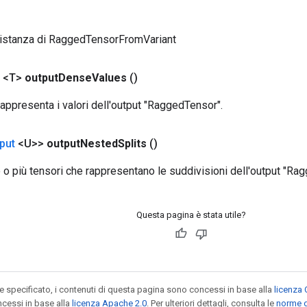
 istanza di RaggedTensorFromVariant
 <T>
output
Dense
Values
​​()
appresenta i valori dell'output "RaggedTensor".
put
<U>>
output
Nested
Splits
()
 o più tensori che rappresentano le suddivisioni dell'output "Ra
Questa pagina è stata utile?
specificato, i contenuti di questa pagina sono concessi in base alla
licenza 
cessi in base alla
licenza Apache 2.0
. Per ulteriori dettagli, consulta le
norme d