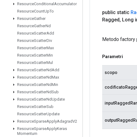
Resource
Conditional
Accumulator
Resource
Count
Up
To
public static
Ra
Resource
Gather
Ragged
,
Long i
Resource
Gather
Nd
Resource
Scatter
Add
Metodo factory 
Resource
Scatter
Div
Resource
Scatter
Max
Resource
Scatter
Min
Parametri
Resource
Scatter
Mul
Resource
Scatter
Nd
Add
scopo
Resource
Scatter
Nd
Max
Resource
Scatter
Nd
Min
codificatoRagg
Resource
Scatter
Nd
Sub
Resource
Scatter
Nd
Update
inputRaggedRa
Resource
Scatter
Sub
Resource
Scatter
Update
outputRaggedR
Resource
Sparse
Apply
Adagrad
V2
Resource
Sparse
Apply
Keras
Momentum