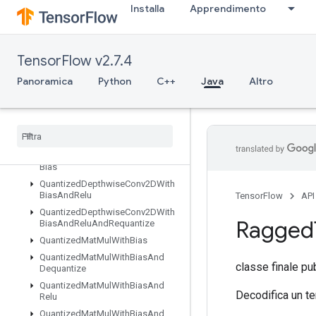
Installa
Apprendimento
QuantizedConv2DWithBias
QuantizedConv2DWithBiasAndRelu
QuantizedConv2DWithBiasAndReluAndRequantize
TensorFlow v2.7.4
QuantizedConv2DWithBiasAndRequantize
QuantizedConv2DWithBiasSignedSumAndReluAndRequantize
Panoramica
Python
C++
Java
Altro
QuantizedConv2DWithBiasSumAndRelu
Quantized
Conv2DWith
Bias
Sum
And
Relu
And
Requantize
Quantized
Depthwise
Conv2D
Quantized
Depthwise
Conv2DWith
Bias
Quantized
Depthwise
Conv2DWith
Bias
And
Relu
TensorFlow
API
Quantized
Depthwise
Conv2DWith
Ragged
Bias
And
Relu
And
Requantize
Quantized
Mat
Mul
With
Bias
Quantized
Mat
Mul
With
Bias
And
classe finale pu
Dequantize
Quantized
Mat
Mul
With
Bias
And
Decodifica un te
Relu
Quantized
Mat
Mul
With
Bias
And