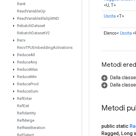
Rank
<U, T>
Read
Variable
Op
Uscita
<T>
Read
Variable
Xla
Split
ND
Rebatch
Dataset
Elenco<
Uscita
<
Rebatch
Dataset
V2
Recv
Recv
TPUEmbedding
Activations
Reduce
All
Reduce
Any
Metodi eredi
Reduce
Max
Reduce
Min
Dalla class
Reduce
Prod
Dalla classe
Reduce
Sum
Ref
Enter
Metodi pu
Ref
Exit
Ref
Identity
Ref
Merge
public static
Ra
Ref
Next
Iteration
Ragged
,
Long i
Ref
Select