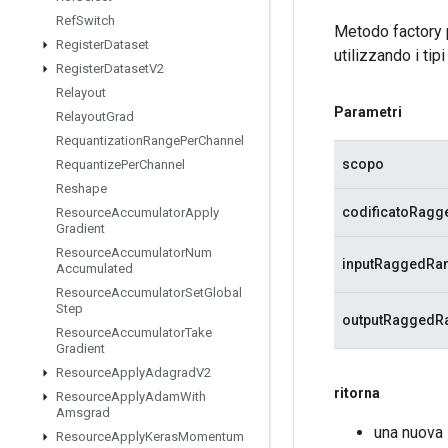
Ref
Switch
Metodo factory 
Register
Dataset
utilizzando i tipi
Register
Dataset
V2
Relayout
Parametri
Relayout
Grad
Requantization
Range
Per
Channel
scopo
Requantize
Per
Channel
Reshape
codificatoRagg
Resource
Accumulator
Apply
Gradient
Resource
Accumulator
Num
inputRaggedRa
Accumulated
Resource
Accumulator
Set
Global
Step
outputRaggedR
Resource
Accumulator
Take
Gradient
Resource
Apply
Adagrad
V2
ritorna
Resource
Apply
Adam
With
Amsgrad
una nuova
Resource
Apply
Keras
Momentum