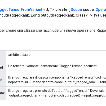
gged
Tensor
From
Variant
<U
,
T>
create
(
Scope
scope
,
Oper
nput
Ragged
Rank
,
Long output
Ragged
Rank
,
Class<T> Tvalue
per creare una classe che racchiude una nuova operazione Rag
ambito attuale
Un tensore "variante" contenente "RaggedTensor" codificati.
ed
Il rango irregolare di ciascun componente "RaggedTensor" codificat
nk
impostato su -1, viene dedotto come `output_ragged_rank` - `ra
Il rango irregolare previsto dell'output "RaggedTensor". Deve vale
ank
`output_ragged_rank = rango(encoded_ragged) + input_ragged_r