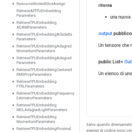
Resource
Strided
Slice
Assign
ritorna
Retrieve
All
TPUEmbedding
Parameters
una nuova
Retrieve
TPUEmbedding
ADAMParameters
output
pubblico
Retrieve
TPUEmbedding
Adadelta
Parameters
Un tensore che r
Retrieve
TPUEmbedding
Adagrad
Momentum
Parameters
Retrieve
TPUEmbedding
Adagrad
public List<
Out
Parameters
Retrieve
TPUEmbedding
Centered
Un elenco di uno
RMSProp
Parameters
Retrieve
TPUEmbedding
FTRLParameters
Retrieve
TPUEmbedding
Frequency
Estimator
Parameters
Retrieve
TPUEmbedding
MDLAdagrad
Light
Parameters
Retrieve
TPUEmbedding
Momentum
Parameters
Salvo quando diversamente 
Retrieve
TPUEmbedding
Proximal
esempi di codice sono con