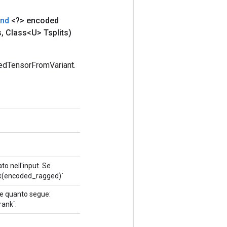
and
<?> encoded
s
,
Class<U> Tsplits)
gedTensorFromVariant.
o nell'input. Se
nk(encoded_ragged)`
re quanto segue:
ank`.