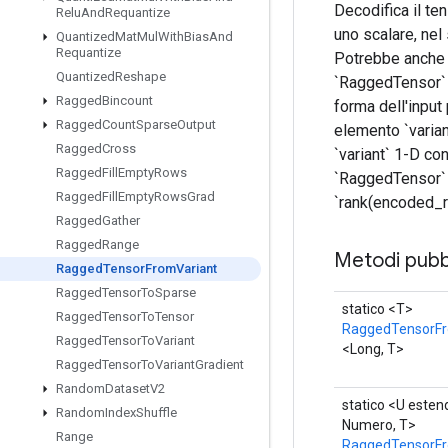
Decodifica il te
Relu
And
Requantize
uno scalare, ne
Quantized
Mat
Mul
With
Bias
And
Requantize
Potrebbe anche a
Quantized
Reshape
`RaggedTensor` 
Ragged
Bincount
forma dell'inpu
Ragged
Count
Sparse
Output
elemento `varian
Ragged
Cross
`variant` 1-D co
Ragged
Fill
Empty
Rows
`RaggedTensor` 
Ragged
Fill
Empty
Rows
Grad
`rank(encoded_ra
Ragged
Gather
Ragged
Range
Metodi pubbl
Ragged
Tensor
From
Variant
Ragged
Tensor
To
Sparse
statico <T>
Ragged
Tensor
To
Tensor
RaggedTensorFr
Ragged
Tensor
To
Variant
<Long, T>
Ragged
Tensor
To
Variant
Gradient
Random
Dataset
V2
statico <U esten
Random
Index
Shuffle
Numero, T>
Range
RaggedTensorFr