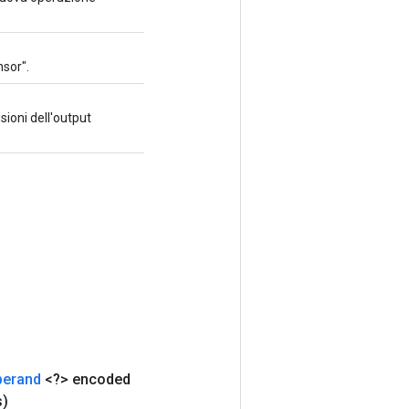
nsor".
sioni dell'output
perand
<?> encoded
s)