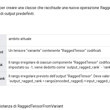
per creare una classe che racchiude una nuova operazione Rag
 di output predefiniti.
ambito attuale
Un tensore "variante" contenente "RaggedTensor" codificati.
ed
Il rango irregolare di ciascun componente "RaggedTensor" codificat
nk
impostato su -1, viene dedotto come `output_ragged_rank` - `ra
Il rango irregolare previsto dell'output "RaggedTensor". Deve vale
ank
`output_ragged_rank = rango(encoded_ragged) + input_ragged_r
 istanza di RaggedTensorFromVariant