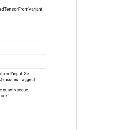
gedTensorFromVariant
o nell'input. Se
nk(encoded_ragged)`
re quanto segue:
ank`.