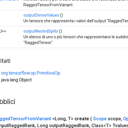
RaggedTensorFromVariant.
outputDenseValues
​​()
Un tensore che rappresenta i valori dell'output "RaggedTe
U>>
outputNestedSplits
()
Un elenco di uno o più tensori che rappresentano le suddivi
"RaggedTensor".
tati
e
org.tensorflow.op.PrimitiveOp
 java.lang.Object
bblici
gged
Tensor
From
Variant
<Long
,
T>
create
(
Scope
scope
,
O
nput
Ragged
Rank
,
Long output
Ragged
Rank
,
Class<T> Tvalue