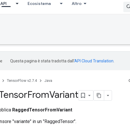
API
Ecosistema
Altro
Questa pagina è stata tradotta dall'
API Cloud Translation
.
TensorFlow v2.7.4
Java
Tensor
From
Variant
bblica
RaggedTensorFromVariant
nsore "variante" in un "RaggedTensor".