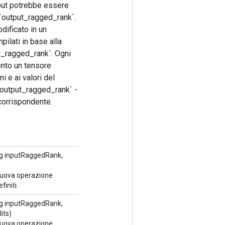
nput potrebbe essere
`output_ragged_rank`.
dificato in un
ilati in base alla
t_ragged_rank`. Ogni
ento un tensore
i e ai valori del
`output_ragged_rank` -
corrispondente.
g inputRaggedRank,
nuova operazione
initi.
g inputRaggedRank,
its)
nuova operazione