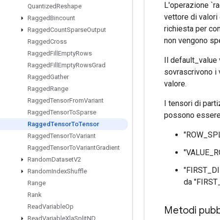
L'operazione `ra
Quantized
Reshape
vettore di valori
Ragged
Bincount
richiesta per co
Ragged
Count
Sparse
Output
non vengono spec
Ragged
Cross
Ragged
Fill
Empty
Rows
Il default_value
Ragged
Fill
Empty
Rows
Grad
sovrascrivono i 
Ragged
Gather
valore.
Ragged
Range
Ragged
Tensor
From
Variant
I tensori di part
Ragged
Tensor
To
Sparse
possono essere
Ragged
Tensor
To
Tensor
"ROW_SPLIT
Ragged
Tensor
To
Variant
Ragged
Tensor
To
Variant
Gradient
"VALUE_ROW
Random
Dataset
V2
"FIRST_DIM
Random
Index
Shuffle
da "FIRST
Range
Rank
Read
Variable
Op
Metodi pubbl
Read
Variable
Xla
Split
ND