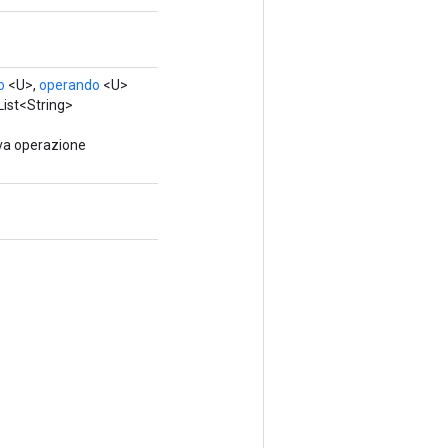
o
<U>,
operando
<U>
List<String>
va operazione