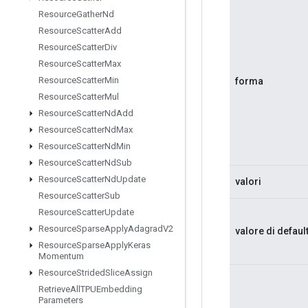
Resource
Gather
Nd
Resource
Scatter
Add
Resource
Scatter
Div
Resource
Scatter
Max
Resource
Scatter
Min
forma
Resource
Scatter
Mul
Resource
Scatter
Nd
Add
Resource
Scatter
Nd
Max
Resource
Scatter
Nd
Min
Resource
Scatter
Nd
Sub
Resource
Scatter
Nd
Update
valori
Resource
Scatter
Sub
Resource
Scatter
Update
Resource
Sparse
Apply
Adagrad
V2
valore di defaul
Resource
Sparse
Apply
Keras
Momentum
Resource
Strided
Slice
Assign
Retrieve
All
TPUEmbedding
Parameters