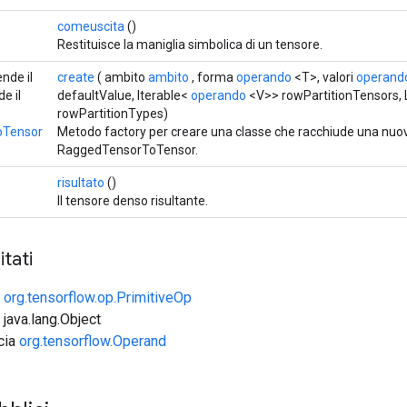
comeuscita
()
Restituisce la maniglia simbolica di un tensore.
ende il
create
( ambito
ambito
, forma
operando
<T>, valori
operand
e il
defaultValue, Iterable<
operando
<V>> rowPartitionTensors, 
rowPartitionTypes)
oTensor
Metodo factory per creare una classe che racchiude una nuo
RaggedTensorToTensor.
risultato
()
Il tensore denso risultante.
tati
e
org.tensorflow.op.PrimitiveOp
 java.lang.Object
ccia
org.tensorflow.Operand