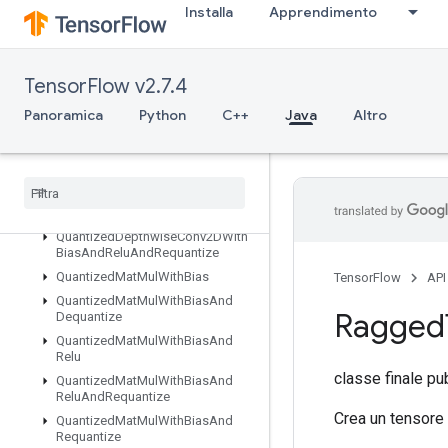
Installa
Apprendimento
QuantizedConv2DWithBiasAndReluAndRequantize
QuantizedConv2DWithBiasAndRequantize
QuantizedConv2DWithBiasSignedSumAndReluAndRequantize
TensorFlow v2.7.4
QuantizedConv2DWithBiasSumAndRelu
QuantizedConv2DWithBiasSumAndReluAndRequantize
Panoramica
Python
C++
Java
Altro
QuantizedDepthwiseConv2D
Quantized
Depthwise
Conv2DWith
Bias
Quantized
Depthwise
Conv2DWith
Bias
And
Relu
Quantized
Depthwise
Conv2DWith
Bias
And
Relu
And
Requantize
Quantized
Mat
Mul
With
Bias
TensorFlow
API
Quantized
Mat
Mul
With
Bias
And
Ragged
Dequantize
Quantized
Mat
Mul
With
Bias
And
Relu
classe finale pu
Quantized
Mat
Mul
With
Bias
And
Relu
And
Requantize
Crea un tensore 
Quantized
Mat
Mul
With
Bias
And
Requantize