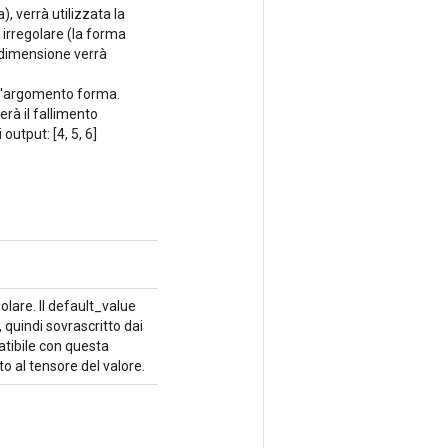
, verrà utilizzata la
 irregolare (la forma
 dimensione verrà
ll'argomento forma.
rà il fallimento
output: [4, 5, 6]
olare. Il default_value
quindi sovrascritto dai
atibile con questa
o al tensore del valore.