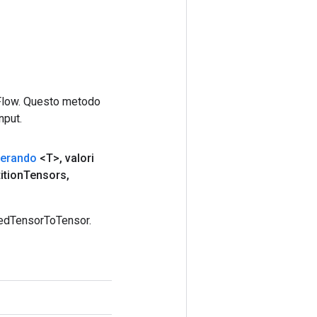
rFlow. Questo metodo
nput.
erando
<T>
,
valori
ition
Tensors
,
gedTensorToTensor.