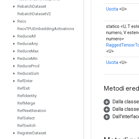
Rebatch
Dataset
Uscita
<U>
Rebatch
Dataset
V2
Recv
statico <U, T est
Recv
TPUEmbedding
Activations
numero, V estend
Reduce
All
numero>
Reduce
Any
RaggedTensorT
<U>
Reduce
Max
Reduce
Min
Uscita
<U>
Reduce
Prod
Reduce
Sum
Ref
Enter
Metodi eredi
Ref
Exit
Ref
Identity
Dalla class
Ref
Merge
Dalla classe
Ref
Next
Iteration
Dall'interfa
Ref
Select
Ref
Switch
Register
Dataset