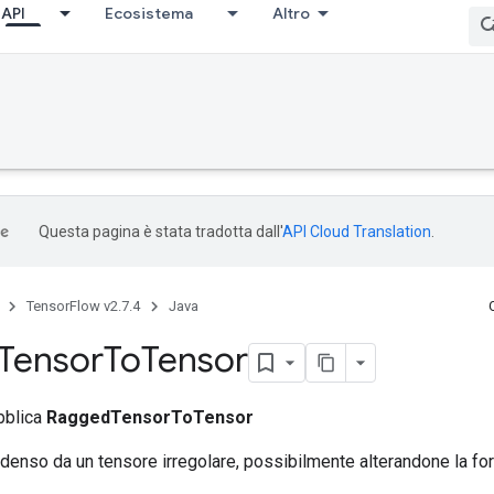
API
Ecosistema
Altro
Questa pagina è stata tradotta dall'
API Cloud Translation
.
TensorFlow v2.7.4
Java
Tensor
To
Tensor
bblica
RaggedTensorToTensor
denso da un tensore irregolare, possibilmente alterandone la fo