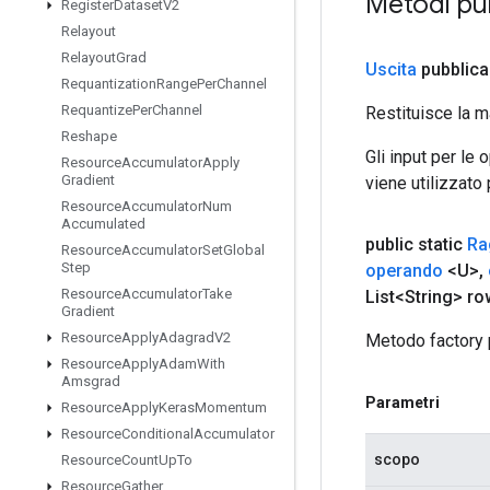
Metodi pu
Register
Dataset
V2
Relayout
Relayout
Grad
Uscita
pubblica
Requantization
Range
Per
Channel
Requantize
Per
Channel
Restituisce la m
Reshape
Gli input per le
Resource
Accumulator
Apply
Gradient
viene utilizzato
Resource
Accumulator
Num
Accumulated
public static
Ra
Resource
Accumulator
Set
Global
Step
operando
<U>
,
Resource
Accumulator
Take
List<String> ro
Gradient
Resource
Apply
Adagrad
V2
Metodo factory 
Resource
Apply
Adam
With
Amsgrad
Parametri
Resource
Apply
Keras
Momentum
Resource
Conditional
Accumulator
scopo
Resource
Count
Up
To
Resource
Gather