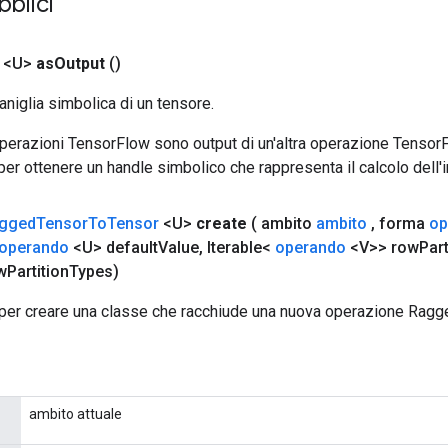
bblici
 <U>
as
Output
()
aniglia simbolica di un tensore.
 operazioni TensorFlow sono output di un'altra operazione Tenso
 per ottenere un handle simbolico che rappresenta il calcolo dell'i
gged
Tensor
To
Tensor
<U>
create
( ambito
ambito
,
forma
op
operando
<U> default
Value
,
Iterable<
operando
<V>> row
Part
w
Partition
Types)
per creare una classe che racchiude una nuova operazione Rag
ambito attuale