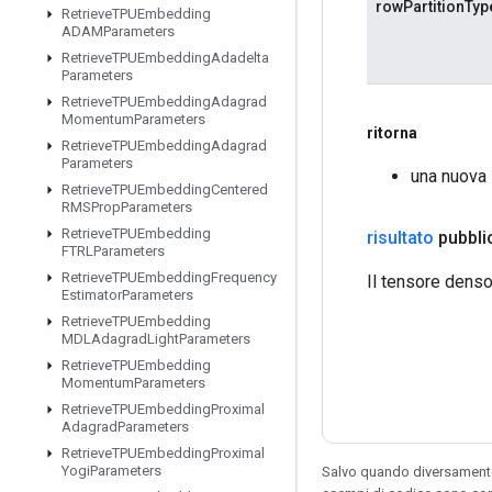
rowPartitionTyp
Retrieve
TPUEmbedding
ADAMParameters
Retrieve
TPUEmbedding
Adadelta
Parameters
Retrieve
TPUEmbedding
Adagrad
Momentum
Parameters
ritorna
Retrieve
TPUEmbedding
Adagrad
Parameters
una nuova
Retrieve
TPUEmbedding
Centered
RMSProp
Parameters
Retrieve
TPUEmbedding
risultato
pubbli
FTRLParameters
Retrieve
TPUEmbedding
Frequency
Il tensore denso 
Estimator
Parameters
Retrieve
TPUEmbedding
MDLAdagrad
Light
Parameters
Retrieve
TPUEmbedding
Momentum
Parameters
Retrieve
TPUEmbedding
Proximal
Adagrad
Parameters
Retrieve
TPUEmbedding
Proximal
Yogi
Parameters
Salvo quando diversamente 