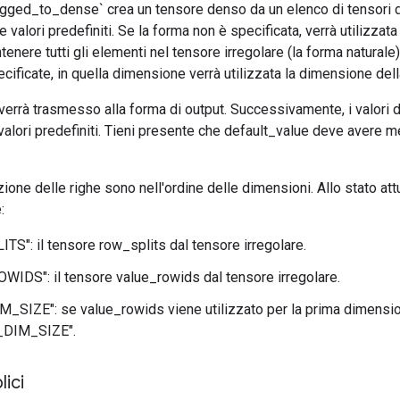
gged_to_dense` crea un tensore denso da un elenco di tensori di 
 e valori predefiniti. Se la forma non è specificata, verrà utilizza
ntenere tutti gli elementi nel tensore irregolare (la forma natural
ificate, in quella dimensione verrà utilizzata la dimensione dell
 verrà trasmesso alla forma di output. Successivamente, i valori d
valori predefiniti. Tieni presente che default_value deve avere 
izione delle righe sono nell'ordine delle dimensioni. Allo stato att
:
S": il tensore row_splits dal tensore irregolare.
IDS": il tensore value_rowids dal tensore irregolare.
_SIZE": se value_rowids viene utilizzato per la prima dimensio
_DIM_SIZE".
ici