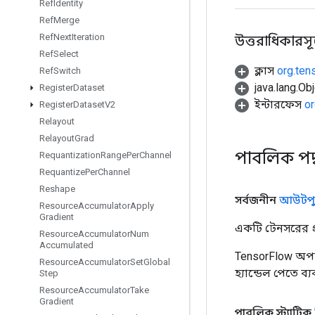
Ref
Identity
Ref
Merge
Ref
Next
Iteration
উত্তরাধিকারসূত্র
Ref
Select
ক্লাস
org.ten
Ref
Switch
java.lang.Obj
Register
Dataset
ইন্টারফেস
or
Register
Dataset
V2
Relayout
Relayout
Grad
পাবলিক পদ
Requantization
Range
Per
Channel
Requantize
Per
Channel
Reshape
সর্বজনীন
আউটপু
Resource
Accumulator
Apply
Gradient
একটি টেনসরের প্র
Resource
Accumulator
Num
Accumulated
TensorFlow অপা
Resource
Accumulator
Set
Global
হ্যান্ডেল পেতে ব
Step
Resource
Accumulator
Take
Gradient
পাবলিক স্ট্যাটিক