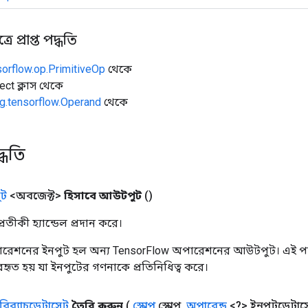
ে প্রাপ্ত পদ্ধতি
sorflow.op.PrimitiveOp
থেকে
ect ক্লাস থেকে
g.tensorflow.Operand
থেকে
্ধতি
ট
<অবজেক্ট>
হিসাবে আউটপুট
()
তীকী হ্যান্ডেল প্রদান করে।
রেশনের ইনপুট হল অন্য TensorFlow অপারেশনের আউটপুট। এই পদ্
্যবহৃত হয় যা ইনপুটের গণনাকে প্রতিনিধিত্ব করে।
রিব্যাচডেটাসেট
তৈরি করুন
(
স্কোপ
স্কোপ
,
অপারেন্ড
<?> ইনপুটডেটাস