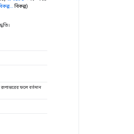
িকল্প
.
.
.
বিকল্প)
্ধতি।
 রূপান্তরের ফলে বর্তমান