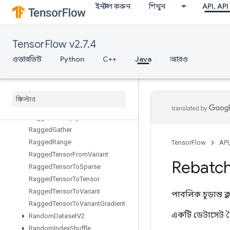
ইনস্টল করুন
শিখুন
API, API
QuantizedMatMulWithBiasAndDequantize
QuantizedMatMulWithBiasAndRelu
QuantizedMatMulWithBiasAndReluAndRequantize
TensorFlow v2.7.4
QuantizedMatMulWithBiasAndRequantize
QuantizedReshape
ওভারভিউ
Python
C++
Java
আরও
RaggedBincount
Ragged
Count
Sparse
Output
Ragged
Cross
Ragged
Fill
Empty
Rows
Ragged
Fill
Empty
Rows
Grad
Ragged
Gather
Ragged
Range
TensorFlow
API
Ragged
Tensor
From
Variant
Rebatc
Ragged
Tensor
To
Sparse
Ragged
Tensor
To
Tensor
Ragged
Tensor
To
Variant
পাবলিক চূড়ান্ত ক
Ragged
Tensor
To
Variant
Gradient
একটি ডেটাসেট ত
Random
Dataset
V2
Random
Index
Shuffle