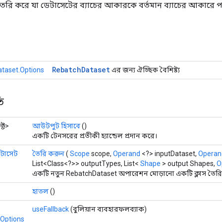
রি করে যা ডেটাসেটের ব্যাচের আকারকে বর্তমান ব্যাচের আকারে পর
Rebatch
Dataset
taset.Options
এর জন্য ঐচ্ছিক বৈশিষ্ট্য
ি
্ট>
আউটপুট হিসাবে
()
একটি টেনসরের প্রতীকী হ্যান্ডেল প্রদান করে।
েটাসেট
তৈরি করুন
(
Scope
scope,
Operand
<?> inputDataset,
Operan
List<Class<?>> outputTypes, List<
Shape
> output Shapes,
O
একটি নতুন RebatchDataset অপারেশন মোড়ানো একটি ক্লাস তৈরি 
হাতল
()
useFallback
(বুলিয়ান ব্যবহারফলব্যাক)
Options