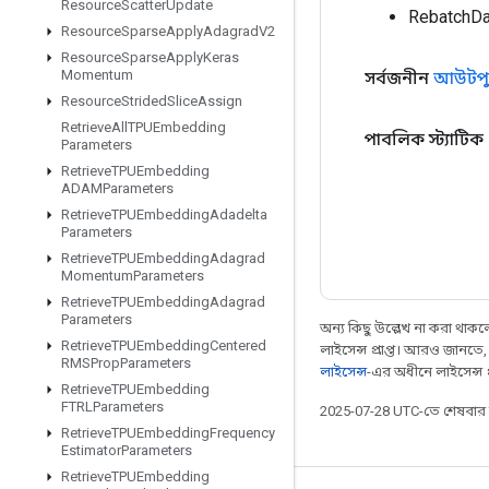
Resource
Scatter
Update
RebatchDa
Resource
Sparse
Apply
Adagrad
V2
Resource
Sparse
Apply
Keras
Momentum
সর্বজনীন
আউটপু
Resource
Strided
Slice
Assign
Retrieve
All
TPUEmbedding
পাবলিক স্ট্যাটিক
Parameters
Retrieve
TPUEmbedding
ADAMParameters
Retrieve
TPUEmbedding
Adadelta
Parameters
Retrieve
TPUEmbedding
Adagrad
Momentum
Parameters
Retrieve
TPUEmbedding
Adagrad
Parameters
অন্য কিছু উল্লেখ না করা থাকলে,
Retrieve
TPUEmbedding
Centered
লাইসেন্স প্রাপ্ত। আরও জানতে
RMSProp
Parameters
লাইসেন্স
-এর অধীনে লাইসেন্স প্র
Retrieve
TPUEmbedding
FTRLParameters
2025-07-28 UTC-তে শেষবা
Retrieve
TPUEmbedding
Frequency
Estimator
Parameters
Retrieve
TPUEmbedding