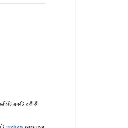
ধতিটি একটি প্রতীকী
েট
,
অপারেন্ড
<লং> নম্বর