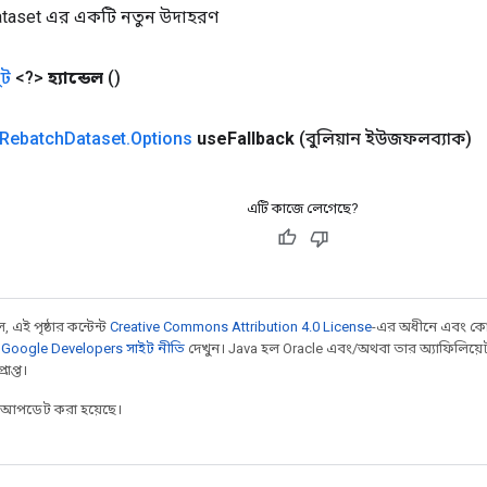
taset এর একটি নতুন উদাহরণ
ট
<?>
হ্যান্ডেল
()
Rebatch
Dataset
.
Options
use
Fallback
(বুলিয়ান ইউজফলব্যাক)
এটি কাজে লেগেছে?
 এই পৃষ্ঠার কন্টেন্ট
Creative Commons Attribution 4.0 License
-এর অধীনে এবং কো
,
Google Developers সাইট নীতি
দেখুন। Java হল Oracle এবং/অথবা তার অ্যাফিলিয়েট সংস্
াপ্ত।
র আপডেট করা হয়েছে।