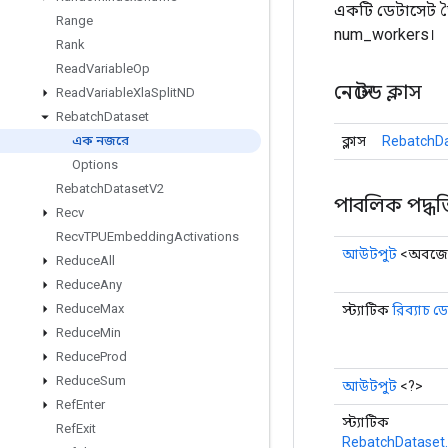
একটি ডেটাসেট তৈ
Range
num_workers।
Rank
Read
Variable
Op
নেস্টেড ক্লাস
Read
Variable
Xla
Split
ND
Rebatch
Dataset
ক্লাস
RebatchDa
এক নজরে
Options
Rebatch
Dataset
V2
পাবলিক পদ্ধত
Recv
Recv
TPUEmbedding
Activations
আউটপুট
<অবজেক
Reduce
All
Reduce
Any
Reduce
Max
স্ট্যাটিক
রিব্যাচ ড
Reduce
Min
Reduce
Prod
Reduce
Sum
আউটপুট
<?>
Ref
Enter
স্ট্যাটিক
Ref
Exit
RebatchDataset.