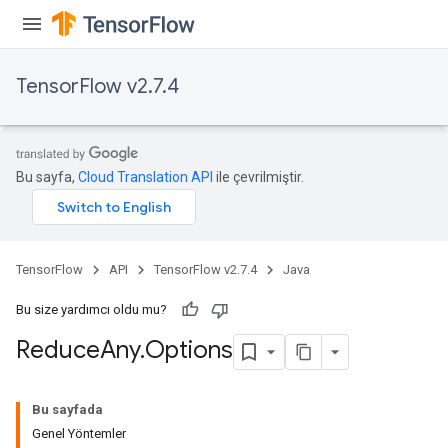
TensorFlow v2.7.4
Bu sayfa,
Cloud Translation API
ile çevrilmiştir.
TensorFlow
API
TensorFlow v2.7.4
Java
Bu size yardımcı oldu mu?
Reduce
Any
.
Options
Bu sayfada
Genel Yöntemler