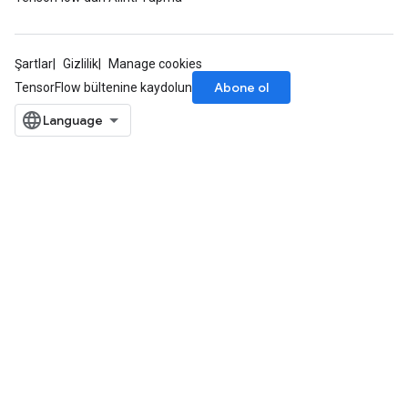
ghtParameters
meters
adParameters
Şartlar
Gizlilik
Manage cookies
rameters
Abone ol
TensorFlow bültenine kaydolun
eters
ientDescentParameters