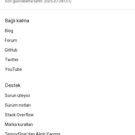
Son güncelleme tarihi: 2025-07-28 UTC.
Bağlı kalma
Blog
Forum
GitHub
Twitter
m
YouTube
Destek
rs
eters
Sorun izleyici
ntumParameters
Sürüm notları
ters
Stack Overflow
ropParameters
s
Marka kuralları
atorParameters
TensorFlow'dan Alıntı Yapma