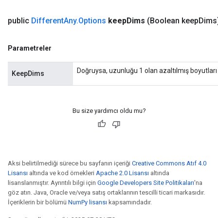
public
Different
Any
.
Options
keep
Dims
(Boolean keep
Dims
Parametreler
Doğruysa, uzunluğu 1 olan azaltılmış boyutları
KeepDims
Bu size yardımcı oldu mu?
Aksi belirtilmediği sürece bu sayfanın içeriği
Creative Commons Atıf 4.0
Lisansı
altında ve kod örnekleri
Apache 2.0 Lisansı
altında
lisanslanmıştır. Ayrıntılı bilgi için
Google Developers Site Politikaları
'na
göz atın. Java, Oracle ve/veya satış ortaklarının tescilli ticari markasıdır.
İçeriklerin bir bölümü
NumPy lisansı
kapsamındadır.