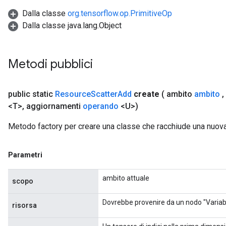
Dalla classe
org.tensorflow.op.PrimitiveOp
Dalla classe java.lang.Object
Metodi pubblici
public static
Resource
Scatter
Add
create
( ambito
ambito
,
<T>
,
aggiornamenti
operando
<U>)
Metodo factory per creare una classe che racchiude una nuo
Parametri
ambito attuale
scopo
Dovrebbe provenire da un nodo "Variabi
risorsa