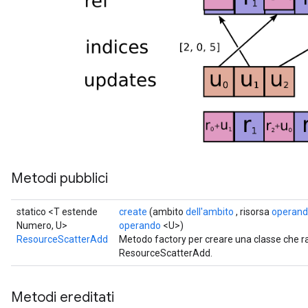
ters
ropParameters
s
atorParameters
ghtParameters
meters
adParameters
rameters
eters
ientDescentParameters
Metodi pubblici
statico <T estende
create
(ambito
dell'ambito
, risorsa
operan
Numero, U>
operando
<U>)
ResourceScatterAdd
Metodo factory per creare una classe che 
ResourceScatterAdd.
Metodi ereditati