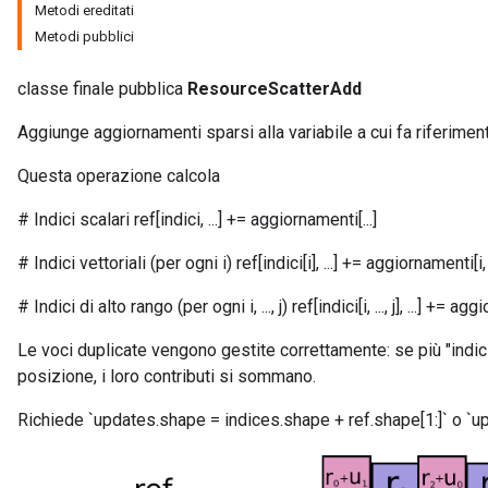
Metodi ereditati
Metodi pubblici
classe finale pubblica
ResourceScatterAdd
Aggiunge aggiornamenti sparsi alla variabile a cui fa riferiment
Questa operazione calcola
# Indici scalari ref[indici, ...] += aggiornamenti[...]
# Indici vettoriali (per ogni i) ref[indici[i], ...] += aggiornamenti[i, .
# Indici di alto rango (per ogni i, ..., j) ref[indici[i, ..., j], ...] += aggior
m
Le voci duplicate vengono gestite correttamente: se più "indic
posizione, i loro contributi si sommano.
Richiede `updates.shape = indices.shape + ref.shape[1:]` o `up
rs
eters
ntumParameters