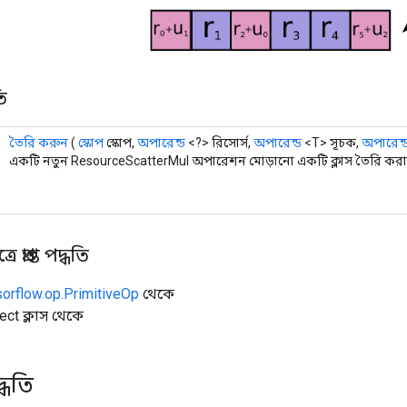
ি
তৈরি করুন
(
স্কোপ
স্কোপ,
অপারেন্ড
<?> রিসোর্স,
অপারেন্ড
<T> সূচক,
অপারেন্
একটি নতুন ResourceScatterMul অপারেশন মোড়ানো একটি ক্লাস তৈরি করার
 প্রাপ্ত পদ্ধতি
sorflow.op.PrimitiveOp
থেকে
ect ক্লাস থেকে
্ধতি