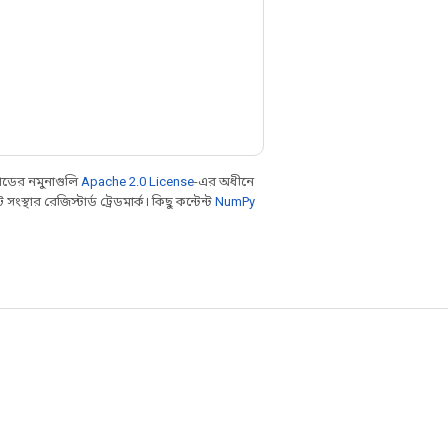
ডের নমুনাগুলি
Apache 2.0 License
-এর অধীনে
থার রেজিস্টার্ড ট্রেডমার্ক। কিছু কন্টেন্ট
NumPy