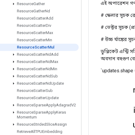
এই অপারেশন গ
Resource
Gather
Resource
Gather
Nd
# স্কেলার সূচক রে
Resource
Scatter
Add
Resource
Scatter
Div
# ভেক্টর সূচক (প্র
Resource
Scatter
Max
# উচ্চ র্যাঙ্কের সূচক 
Resource
Scatter
Min
Resource
Scatter
Mul
ডুপ্লিকেট এন্ট্
Resource
Scatter
Nd
Add
অবদান বহুগুণ বেড
Resource
Scatter
Nd
Max
Resource
Scatter
Nd
Min
`updates.shape =
Resource
Scatter
Nd
Sub
Resource
Scatter
Nd
Update
Resource
Scatter
Sub
Resource
Scatter
Update
Resource
Sparse
Apply
Adagrad
V2
Resource
Sparse
Apply
Keras
Momentum
Resource
Strided
Slice
Assign
Retrieve
All
TPUEmbedding