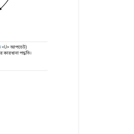
ড
<U> আপডেট)
 কারখানা পদ্ধতি।