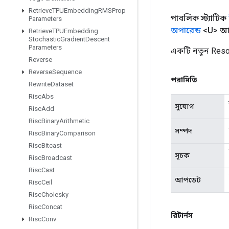
Retrieve
TPUEmbedding
RMSProp
পাবলিক স্ট্যাটিক
Parameters
অপারেন্ড
<U> আ
Retrieve
TPUEmbedding
Stochastic
Gradient
Descent
Parameters
একটি নতুন Reso
Reverse
Reverse
Sequence
পরামিতি
Rewrite
Dataset
Risc
Abs
সুযোগ
Risc
Add
Risc
Binary
Arithmetic
সম্পদ
Risc
Binary
Comparison
Risc
Bitcast
সূচক
Risc
Broadcast
Risc
Cast
আপডেট
Risc
Ceil
Risc
Cholesky
Risc
Concat
রিটার্নস
Risc
Conv