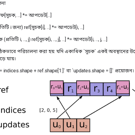
ণনা
ফ[সূচক, ...] *= আপডেট[...]
তিটি i জন্য) ref[সূচক[i], ...] *= আপডেট[i, ...]
(প্রতিটি i, ..., j) ref[সূচক[i, ..., j], ...] *= আপডেট[i, ..., j, ...]
রি সঠিকভাবে পরিচালনা করা হয়: যদি একাধিক `সূচক` একই অবস্থানের উ
়ে যায়।
 indices.shape + ref.shape[1:]` বা `updates.shape = []` প্রয়োজন।