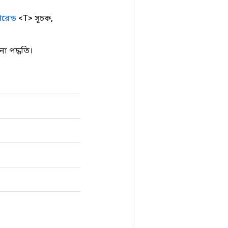
রেন্ড
<T> সূচক
,
া পদ্ধতি।