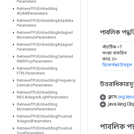
Parameters
Retrieve
TPUEmbedding
ADAMParameters
Retrieve
TPUEmbedding
Adadelta
Parameters
পাবলিক পদ্ধত
Retrieve
TPUEmbedding
Adagrad
Momentum
Parameters
Retrieve
TPUEmbedding
Adagrad
স্ট্যাটিক <T
Parameters
সংখ্যা প্রসারিত
Retrieve
TPUEmbedding
Centered
করে, U>
RMSProp
Parameters
রিসোর্সস্ক্যাটারমুল
Retrieve
TPUEmbedding
FTRLParameters
Retrieve
TPUEmbedding
Frequency
উত্তরাধিকারসূত্রে
Estimator
Parameters
Retrieve
TPUEmbedding
ক্লাস
org.ten
MDLAdagrad
Light
Parameters
java.lang.Obj
Retrieve
TPUEmbedding
Momentum
Parameters
Retrieve
TPUEmbedding
Proximal
Adagrad
Parameters
পাবলিক পদ
Retrieve
TPUEmbedding
Proximal
Yogi
Parameters