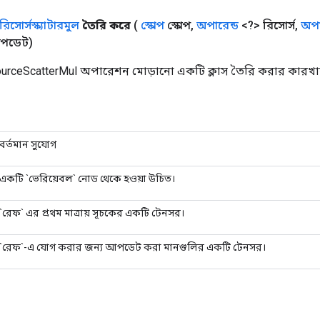
রিসোর্সস্ক্যাটারমুল
তৈরি করে
(
স্কোপ
স্কোপ
,
অপারেন্ড
<?> রিসোর্স
,
অপা
পডেট)
urceScatterMul অপারেশন মোড়ানো একটি ক্লাস তৈরি করার কারখান
বর্তমান সুযোগ
একটি `ভেরিয়েবল` নোড থেকে হওয়া উচিত।
`রেফ` এর প্রথম মাত্রায় সূচকের একটি টেনসর।
`রেফ`-এ যোগ করার জন্য আপডেট করা মানগুলির একটি টেনসর।