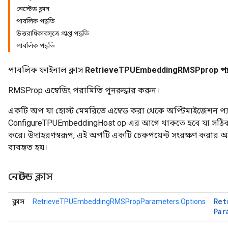
নেস্টেড ক্লাস
পাবলিক পদ্ধতি
ientDescentParameters
উত্তরাধিকারসূত্রে প্রাপ্ত পদ্ধতি
পাবলিক পদ্ধতি
পাবলিক ফাইনাল ক্লাস
RetrieveTPUEmbeddingRMSPprop প্য
RMSProp এম্বেডিং পরামিতি পুনরুদ্ধার করুন।
একটি অপ যা হোস্ট মেমরিতে এম্বেড করা থেকে অপ্টিমাইজেশন প্যা
ConfigureTPUEmbeddingHost op এর আগে থাকতে হবে যা সঠি
করে। উদাহরণস্বরূপ, এই অপটি একটি চেকপয়েন্ট সংরক্ষণ করার
ব্যবহৃত হয়।
নেস্টেড ক্লাস
Ret
ক্লাস
RetrieveTPUEmbeddingRMSPropParameters.Options
Par