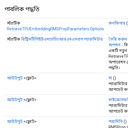
পাবলিক পদ্ধতি
স্ট্যাটিক
কনফিগার
(
RetrieveTPUEmbeddingRMSPropParameters.Options
স্ট্যাটিক
রিট্রিভটিপিইউএমবেডিংআরএমএসপ্রপ প্যারামিটার
তৈরি করুন
অপশন...
বি
একটি নতুন
Retrieve
অপারেশন ম
পদ্ধতি।
আউটপুট
<ফ্লোট>
মা
()
প্যারামিটা
আপডেট করা
আউটপুট
<ফ্লোট>
মাইক্রোসফ
প্যারামিটা
আপডেট করা
আউটপুট
<ফ্লোট>
পরামিতি
()
RMSProp অপ