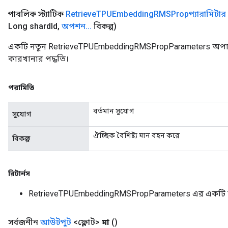
পাবলিক স্ট্যাটিক
Retrieve
TPUEmbedding
RMSPropপ্যারামিটার
Long shard
Id
,
অপশন
.
.
.
বিকল্প)
একটি নতুন RetrieveTPUEmbeddingRMSPropParameters অপার
কারখানার পদ্ধতি।
পরামিতি
বর্তমান সুযোগ
সুযোগ
ঐচ্ছিক বৈশিষ্ট্য মান বহন করে
বিকল্প
রিটার্নস
RetrieveTPUEmbeddingRMSPropParameters এর একটি 
সর্বজনীন
আউটপুট
<ফ্লোট>
মা
()