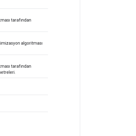
tması tarafından
imizasyon algoritması
tması tarafından
treleri.