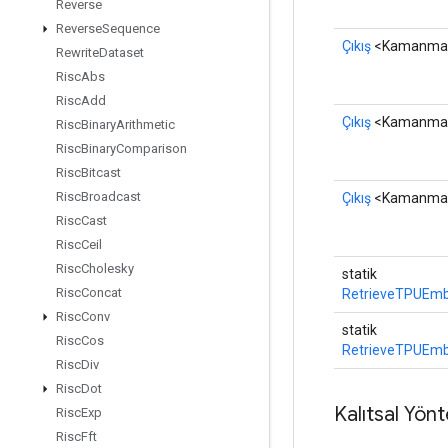
Reverse
Reverse
Sequence
Çıkış
<Kamanma
Rewrite
Dataset
Risc
Abs
Risc
Add
Çıkış
<Kamanma
Risc
Binary
Arithmetic
Risc
Binary
Comparison
Risc
Bitcast
Risc
Broadcast
Çıkış
<Kamanma
Risc
Cast
Risc
Ceil
Risc
Cholesky
statik
Risc
Concat
RetrieveTPUEmb
Risc
Conv
statik
Risc
Cos
RetrieveTPUEmb
Risc
Div
Risc
Dot
Kalıtsal Yön
Risc
Exp
Risc
Fft