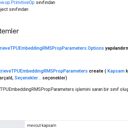
ow.op.PrimitiveOp
sınıfından
ject sınıfından
temler
rieve
TPUEmbedding
RMSProp
Parameters
.
Options
yapılandır
trieve
TPUEmbedding
RMSProp
Parameters
create
(
Kapsam
k
arça
Id
,
Seçenekler
.
.
.
seçenekler)
veTPUEmbeddingRMSPropParameters işlemini saran bir sınıf oluş
mevcut kapsam