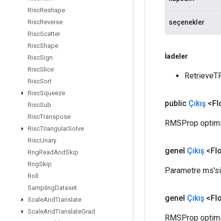
Risc
Reshape
seçenekler
Risc
Reverse
Risc
Scatter
Risc
Shape
İadeler
Risc
Sign
Risc
Slice
RetrieveT
Risc
Sort
Risc
Squeeze
public
Çıkış
<Fl
Risc
Sub
Risc
Transpose
RMSProp optimiz
Risc
Triangular
Solve
Risc
Unary
genel
Çıkış
<Flo
Rng
Read
And
Skip
Rng
Skip
Parametre ms'si
Roll
Sampling
Dataset
genel
Çıkış
<Flo
Scale
And
Translate
Scale
And
Translate
Grad
RMSProp optimiz