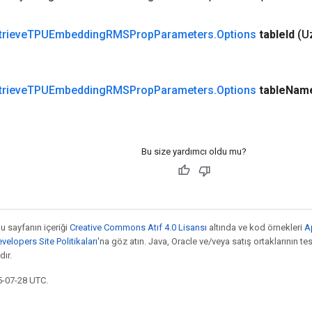
trieve
TPUEmbedding
RMSProp
Parameters
.
Options
table
Id
(U
trieve
TPUEmbedding
RMSProp
Parameters
.
Options
table
Nam
Bu size yardımcı oldu mu?
bu sayfanın içeriği
Creative Commons Atıf 4.0 Lisansı
altında ve kod örnekleri
A
elopers Site Politikaları
'na göz atın. Java, Oracle ve/veya satış ortaklarının tesc
ır.
5-07-28 UTC.