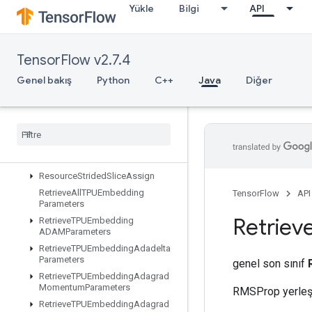
Yükle
Bilgi
API
ResourceScatterNdAdd
ResourceScatterNdMax
ResourceScatterNdMin
TensorFlow v2.7.4
ResourceScatterNdSub
Genel bakış
Python
C++
Java
Diğer
ResourceScatterNdUpdate
Resource
Scatter
Sub
Resource
Scatter
Update
Resource
Sparse
Apply
Adagrad
V2
Resource
Sparse
Apply
Keras
Momentum
Resource
Strided
Slice
Assign
Retrieve
All
TPUEmbedding
TensorFlow
API
Parameters
Retriev
Retrieve
TPUEmbedding
ADAMParameters
Retrieve
TPUEmbedding
Adadelta
Parameters
genel son sınıf
Retrieve
TPUEmbedding
Adagrad
Momentum
Parameters
RMSProp yerleşti
Retrieve
TPUEmbedding
Adagrad