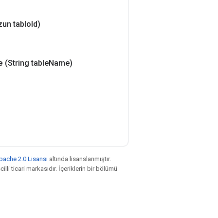
zun tablo
Id)
e
(String table
Name)
pache 2.0 Lisansı
altında lisanslanmıştır.
illi ticari markasıdır. İçeriklerin bir bölümü