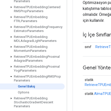
Parameters
Optimizasyon par
Retrieve
TPUEmbedding
Centered
katıştırma tabl
RMSProp
Parameters
olmalıdır. Örneğ
Retrieve
TPUEmbedding
için kullanılır.
FTRLParameters
Retrieve
TPUEmbedding
Frequency
Estimator
Parameters
İç İçe Sınıfla
Retrieve
TPUEmbedding
MDLAdagrad
Light
Parameters
sınıf
Retrieve
Retrieve
TPUEmbedding
Momentum
Parameters
Retrieve
TPUEmbedding
Proximal
Adagrad
Parameters
Genel Yönte
Retrieve
TPUEmbedding
Proximal
Yogi
Parameters
Retrieve
TPUEmbedding
RMSProp
statik
Parameters
RetrieveTPUEmb
Genel Bakış
Options
statik
AlmaTPUEy
Retrieve
TPUEmbedding
Stochastic
Gradient
Descent
Parameters