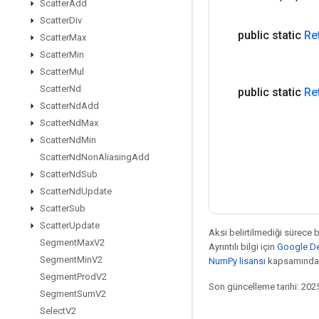
Scatter
Add
Scatter
Div
public static
Re
Scatter
Max
Scatter
Min
Scatter
Mul
Scatter
Nd
public static
Re
Scatter
Nd
Add
Scatter
Nd
Max
Scatter
Nd
Min
Scatter
Nd
Non
Aliasing
Add
Scatter
Nd
Sub
Scatter
Nd
Update
Scatter
Sub
Scatter
Update
Aksi belirtilmediği sürece 
Segment
Max
V2
Ayrıntılı bilgi için
Google Dev
Segment
Min
V2
NumPy lisansı
kapsamındad
Segment
Prod
V2
Son güncelleme tarihi: 202
Segment
Sum
V2
Select
V2