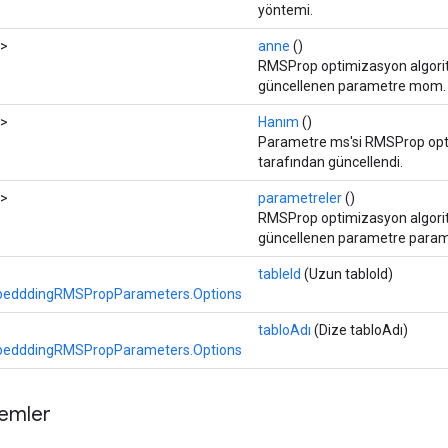
yöntemi.
>
anne
()
RMSProp optimizasyon algori
güncellenen parametre mom.
>
Hanım
()
Parametre ms'si RMSProp opt
tarafından güncellendi.
>
parametreler
()
RMSProp optimizasyon algori
güncellenen parametre parame
tableId
(Uzun tabloId)
edddingRMSPropParameters.Options
tabloAdı
(Dize tabloAdı)
edddingRMSPropParameters.Options
temler