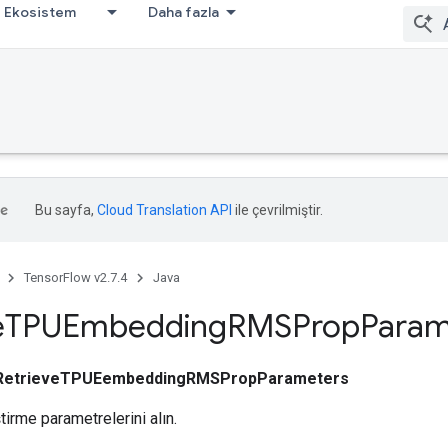
Ekosistem
Daha fazla
Bu sayfa,
Cloud Translation API
ile çevrilmiştir.
TensorFlow v2.7.4
Java
e
TPUEmbedding
RMSProp
Param
RetrieveTPUEembeddingRMSPropParameters
rme parametrelerini alın.