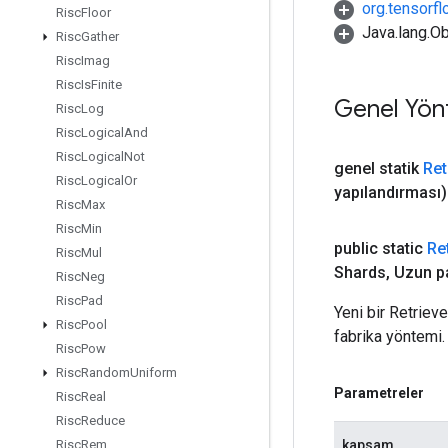
org.tensorfl
Risc
Floor
Java.lang.Ob
Risc
Gather
Risc
Imag
Risc
Is
Finite
Genel Yön
Risc
Log
Risc
Logical
And
Risc
Logical
Not
genel statik
Ret
Risc
Logical
Or
yapılandırması)
Risc
Max
Risc
Min
public static
Re
Risc
Mul
Shards
,
Uzun p
Risc
Neg
Risc
Pad
Yeni bir Retrie
Risc
Pool
fabrika yöntemi.
Risc
Pow
Risc
Random
Uniform
Parametreler
Risc
Real
Risc
Reduce
kapsam
Risc
Rem