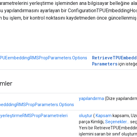
ametrelerini yerleştirme işleminden ana bilgisayar belleğine ala
osu yapılandırmasını ayarlayan bir ConfigurationTPUEmbeddingHo
in bu işlem, bir kontrol noktasını kaydetmeden önce güncellenmiş
r
Retrieve
TPUEmbedd
TPUEembeddingRMSPropParameters.Options
Parameters
için isteğe
mler
yapılandırma
(Dize yapılandır
edddingRMSPropParameters.Options
erleştirmeRMSPropParametreleri
oluştur
(
Kapsam
kapsamı, Uz
parça Kimliği,
Seçenekler...
seç
Yeni bir RetrieveTPUEmbed
işlemini saran bir sınıf oluştu