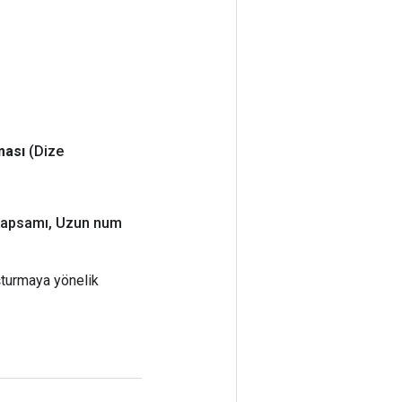
ması
(Dize
apsamı
,
Uzun num
turmaya yönelik