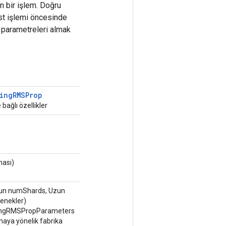
n bir işlem. Doğru
st işlemi öncesinde
 parametreleri almak
ing
RMSProp
 bağlı özellikler
ması)
un numShards, Uzun
enekler)
dingRMSPropParameters
rmaya yönelik fabrika