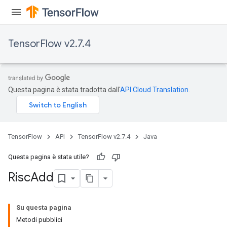
rs
eters
TensorFlow v2.7.4
ntumParameters
ters
ropParameters
s
Questa pagina è stata tradotta dall'
API Cloud Translation
.
atorParameters
ghtParameters
meters
adParameters
TensorFlow
API
TensorFlow v2.7.4
Java
rameters
eters
Questa pagina è stata utile?
ientDescentParameters
Risc
Add
Su questa pagina
Metodi pubblici