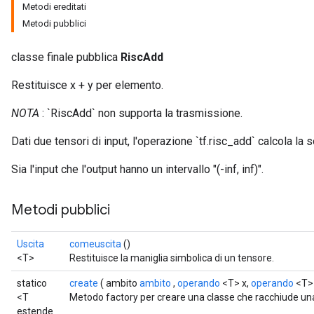
Metodi ereditati
Metodi pubblici
classe finale pubblica
RiscAdd
Restituisce x + y per elemento.
NOTA
: `RiscAdd` non supporta la trasmissione.
Dati due tensori di input, l'operazione `tf.risc_add` calcola l
Sia l'input che l'output hanno un intervallo "(-inf, inf)".
Metodi pubblici
Uscita
comeuscita
()
<T>
Restituisce la maniglia simbolica di un tensore.
statico
create
( ambito
ambito
,
operando
<T> x,
operando
<T> 
<T
Metodo factory per creare una classe che racchiude u
estende