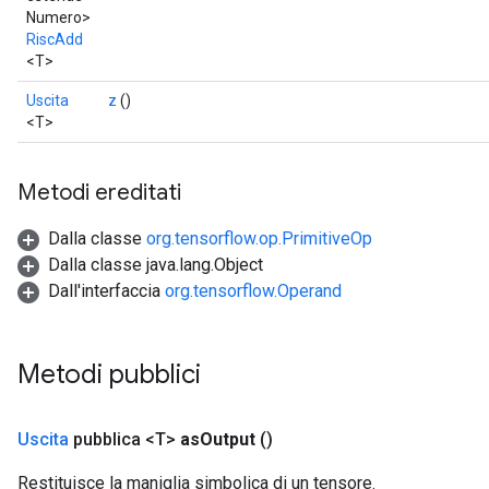
Numero>
RiscAdd
<T>
Uscita
z
()
<T>
Metodi ereditati
Dalla classe
org.tensorflow.op.PrimitiveOp
Dalla classe java.lang.Object
Dall'interfaccia
org.tensorflow.Operand
Metodi pubblici
Uscita
pubblica <T>
as
Output
()
Restituisce la maniglia simbolica di un tensore.