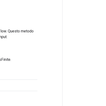
rFlow. Questo metodo
nput.
Finite.