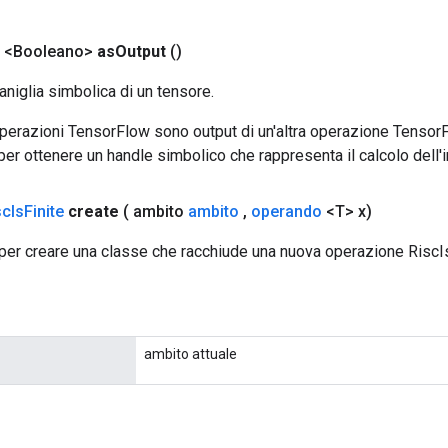
o <Booleano>
as
Output
()
aniglia simbolica di un tensore.
 operazioni TensorFlow sono output di un'altra operazione Tenso
 per ottenere un handle simbolico che rappresenta il calcolo dell'i
sc
Is
Finite
create
( ambito
ambito
,
operando
<T> x)
per creare una classe che racchiude una nuova operazione RiscIs
ambito attuale