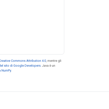
Creative Commons Attribution 4.0
, mentre gli
el sito di Google Developers
. Java è un
za NumPy
.