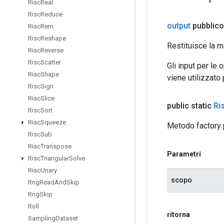
Risc
Real
Risc
Reduce
output
pubblic
Risc
Rem
Risc
Reshape
Restituisce la m
Risc
Reverse
Risc
Scatter
Gli input per le
Risc
Shape
viene utilizzato
Risc
Sign
Risc
Slice
public static
Ri
Risc
Sort
Risc
Squeeze
Metodo factory 
Risc
Sub
Risc
Transpose
Parametri
Risc
Triangular
Solve
Risc
Unary
scopo
Rng
Read
And
Skip
Rng
Skip
Roll
ritorna
Sampling
Dataset