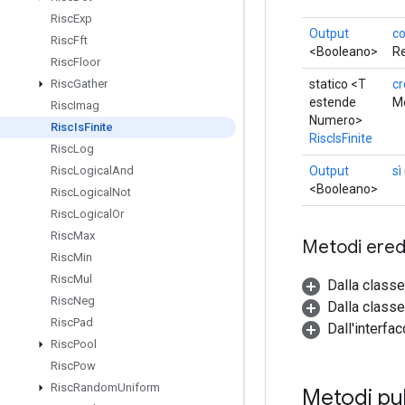
Risc
Exp
Output
c
Risc
Fft
<Booleano>
Re
Risc
Floor
statico <T
cr
Risc
Gather
estende
Me
Risc
Imag
Numero>
Risc
Is
Finite
RiscIsFinite
Risc
Log
Output
sì
Risc
Logical
And
<Booleano>
Risc
Logical
Not
Risc
Logical
Or
Risc
Max
Metodi eredi
Risc
Min
Risc
Mul
Dalla class
Risc
Neg
Dalla classe
Risc
Pad
Dall'interfa
Risc
Pool
Risc
Pow
Risc
Random
Uniform
Metodi pu