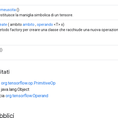
omeuscita
()
stituisce la maniglia simbolica di un tensore.
eate
( ambito
ambito
,
operando
<T> x)
todo factory per creare una classe che racchiude una nuova operazione
()
tati
e
org.tensorflow.op.PrimitiveOp
 java.lang.Object
ccia
org.tensorflow.Operand
bblici