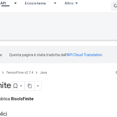
API
Ecosistema
Altro
Questa pagina è stata tradotta dall'
API Cloud Translation
.
TensorFlow v2.7.4
Java
nite
bblica
RiscIsFinite
ici