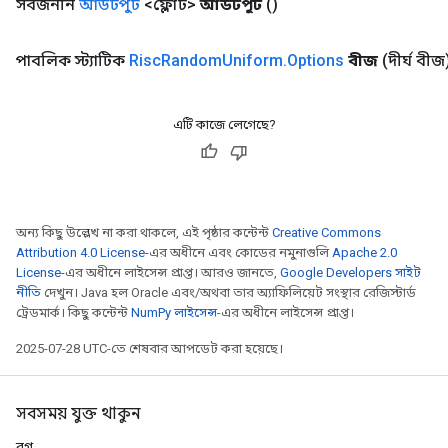
সর্বজনীন
আউটপুট
<ফ্লোট>
আউটপুট
()
পাবলিক স্ট্যাটিক
Risc
Random
Uniform
.
Options
বীজ
(দীর্ঘ বীজ
এটি কাজে লেগেছে?
অন্য কিছু উল্লেখ না করা থাকলে, এই পৃষ্ঠার কন্টেন্ট
Creative Commons
Attribution 4.0 License
-এর অধীনে এবং কোডের নমুনাগুলি
Apache 2.0
License
-এর অধীনে লাইসেন্স প্রাপ্ত। আরও জানতে,
Google Developers সাইট
নীতি
দেখুন। Java হল Oracle এবং/অথবা তার অ্যাফিলিয়েট সংস্থার রেজিস্টার্ড
ট্রেডমার্ক। কিছু কন্টেন্ট
NumPy লাইসেন্স
-এর অধীনে লাইসেন্স প্রাপ্ত।
2025-07-28 UTC-তে শেষবার আপডেট করা হয়েছে।
সবসময় যুক্ত থাকুন
ব্লগ