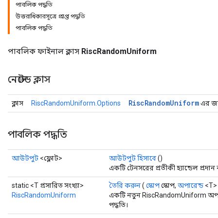
পাবলিক পদ্ধতি
উত্তরাধিকারসূত্রে প্রাপ্ত পদ্ধতি
পাবলিক পদ্ধতি
পাবলিক ফাইনাল ক্লাস
RiscRandomUniform
নেস্টেড ক্লাস
Risc
Random
Uniform
ক্লাস
RiscRandomUniform.Options
এর জন্
পাবলিক পদ্ধতি
আউটপুট
<ফ্লোট>
আউটপুট হিসাবে
()
একটি টেনসরের প্রতীকী হ্যান্ডেল প্রদান
static <T প্রসারিত সংখ্যা>
তৈরি করুন
(
স্কোপ
স্কোপ,
অপারেন্ড
<T>
RiscRandomUniform
একটি নতুন RiscRandomUniform অপার
পদ্ধতি।