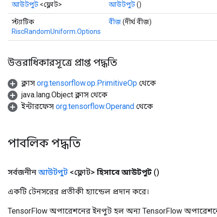
আউটপুট
<ফ্লোট>
আউটপুট
()
স্ট্যাটিক
বীজ
(দীর্ঘ বীজ)
RiscRandomUniform.Options
উত্তরাধিকারসূত্রে প্রাপ্ত পদ্ধতি
ক্লাস
org.tensorflow.op.PrimitiveOp
থেকে
java.lang.Object ক্লাস থেকে
ইন্টারফেস
org.tensorflow.Operand
থেকে
পাবলিক পদ্ধতি
সর্বজনীন
আউটপুট
<ফ্লোট>
হিসাবে আউটপুট
()
একটি টেনসরের প্রতীকী হ্যান্ডেল প্রদান করে।
TensorFlow অপারেশনের ইনপুট হল অন্য TensorFlow অপারেশনে