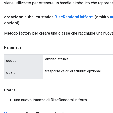
viene utilizzato per ottenere un handle simbolico che rappresent
creazione
pubblica statica
Risc
Random
Uniform
(ambito
a
opzioni)
Metodo factory per creare una classe che racchiude una nuo
Parametri
ambito attuale
scopo
trasporta valori di attributi opzionali
opzioni
ritorna
una nuova istanza di RiscRandomUniform