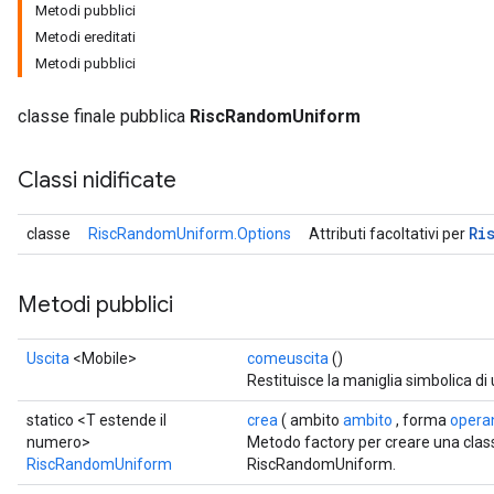
Metodi pubblici
Metodi ereditati
Metodi pubblici
classe finale pubblica
RiscRandomUniform
Classi nidificate
Ri
classe
RiscRandomUniform.Options
Attributi facoltativi per
Metodi pubblici
Uscita
<Mobile>
comeuscita
()
Restituisce la maniglia simbolica di
statico <T estende il
crea
( ambito
ambito
, forma
opera
numero>
Metodo factory per creare una cla
RiscRandomUniform
RiscRandomUniform.