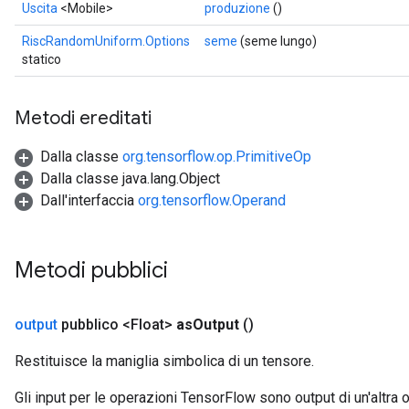
Uscita
<Mobile>
produzione
()
RiscRandomUniform.Options
seme
(seme lungo)
statico
Metodi ereditati
Dalla classe
org.tensorflow.op.PrimitiveOp
Dalla classe java.lang.Object
Dall'interfaccia
org.tensorflow.Operand
Metodi pubblici
output
pubblico <Float>
as
Output
()
Restituisce la maniglia simbolica di un tensore.
Gli input per le operazioni TensorFlow sono output di un'alt