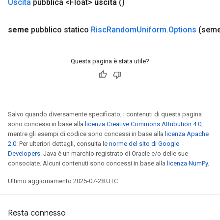
Uscita
pubblica <Float>
uscita
()
seme
pubblico statico
Risc
Random
Uniform
.
Options
(seme
Questa pagina è stata utile?
Salvo quando diversamente specificato, i contenuti di questa pagina
sono concessi in base alla
licenza Creative Commons Attribution 4.0
,
mentre gli esempi di codice sono concessi in base alla
licenza Apache
2.0
. Per ulteriori dettagli, consulta le
norme del sito di Google
Developers
. Java è un marchio registrato di Oracle e/o delle sue
consociate. Alcuni contenuti sono concessi in base alla
licenza NumPy
.
Ultimo aggiornamento 2025-07-28 UTC.
Resta connesso