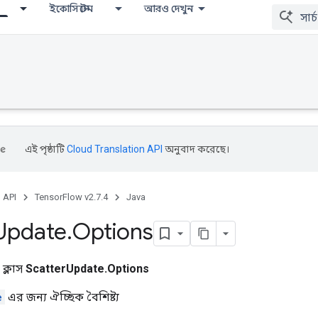
ইকোসিস্টেম
আরও দেখুন
এই পৃষ্ঠাটি
Cloud Translation API
অনুবাদ করেছে।
, API
TensorFlow v2.7.4
Java
Update
.
Options
 ক্লাস
ScatterUpdate.Options
e
এর জন্য ঐচ্ছিক বৈশিষ্ট্য