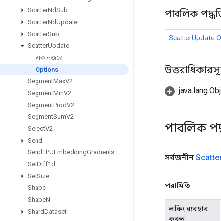
Scatter
Nd
Sub
পাবলিক পদ্ধত
Scatter
Nd
Update
Scatter
Sub
ScatterUpdate.O
Scatter
Update
এক নজরে
উত্তরাধিকারসূত্রে
Options
Segment
Max
V2
java.lang.Obj
Segment
Min
V2
Segment
Prod
V2
Segment
Sum
V2
পাবলিক পদ
Select
V2
Send
Send
TPUEmbedding
Gradients
সর্বজনীন
Scatte
Set
Diff1d
Set
Size
পরামিতি
Shape
Shape
N
লকিং ব্যবহার
Shard
Dataset
করুন