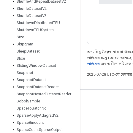
Shuffle
And
Repeat
Dataset
V2
Shuffle
Dataset
V2
Shuffle
Dataset
V3
Shutdown
Distributed
TPU
Shutdown
TPUSystem
Size
Skipgram
Sleep
Dataset
অন্য কিছু উল্লেখ না করা থাকলে,
লাইসেন্স প্রাপ্ত। আরও জানতে
Slice
লাইসেন্স
-এর অধীনে লাইসেন্স প্র
Sliding
Window
Dataset
Snapshot
2025-07-28 UTC-তে শেষবা
Snapshot
Dataset
Snapshot
Dataset
Reader
Snapshot
Nested
Dataset
Reader
সবসময় যুক্ত থাকুন
Sobol
Sample
Space
To
Batch
Nd
ব্লগ
Sparse
Apply
Adagrad
V2
ফোরাম
Sparse
Bincount
GitHub
Sparse
Count
Sparse
Output