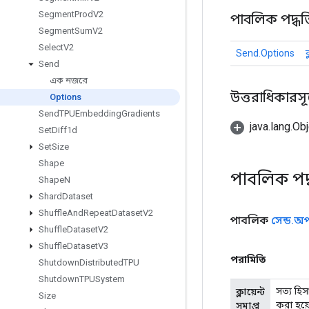
Segment
Prod
V2
পাবলিক পদ্ধত
Segment
Sum
V2
Select
V2
Send.Options
ক
Send
এক নজরে
উত্তরাধিকারসূত্রে
Options
Send
TPUEmbedding
Gradients
java.lang.Obj
Set
Diff1d
Set
Size
Shape
পাবলিক পদ
Shape
N
Shard
Dataset
Shuffle
And
Repeat
Dataset
V2
পাবলিক
সেন্ড
.
অ
Shuffle
Dataset
V2
Shuffle
Dataset
V3
পরামিতি
Shutdown
Distributed
TPU
Shutdown
TPUSystem
সত্য হি
ক্লায়েন্ট
Size
করা হয়ে
সমাপ্ত