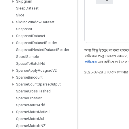
Skipgram
Sleep
Dataset
Slice
Sliding
Window
Dataset
Snapshot
Snapshot
Dataset
Snapshot
Dataset
Reader
Snapshot
Nested
Dataset
Reader
অন্য কিছু উল্লেখ না করা থাকলে,
লাইসেন্স প্রাপ্ত। আরও জানতে
Sobol
Sample
লাইসেন্স
-এর অধীনে লাইসেন্স প্র
Space
To
Batch
Nd
Sparse
Apply
Adagrad
V2
2025-07-28 UTC-তে শেষবা
Sparse
Bincount
Sparse
Count
Sparse
Output
Sparse
Cross
Hashed
সবসময় যুক্ত থাকুন
Sparse
Cross
V2
Sparse
Matrix
Add
ব্লগ
Sparse
Matrix
Mat
Mul
ফোরাম
Sparse
Matrix
Mul
GitHub
Sparse
Matrix
NNZ